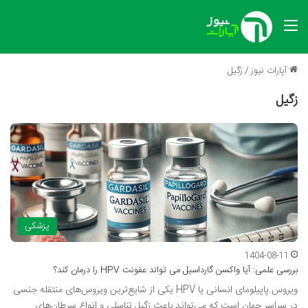
منو
آپارات نیوز
/
زگیل
زگیل
پزشکی
1404-08-11
بررسی علمی: آیا واکسن گارداسیل می تواند عفونت HPV را درمان کند؟
ویروس پاپیلومای انسانی یا HPV یکی از شایع‌ترین ویروس‌های منتقله جنسی
در سراسر جهان است که می‌تواند باعث زگیل تناسلی و انواع سرطان‌های