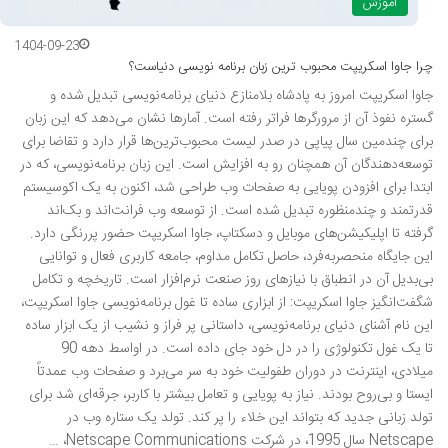
آموزش
1404-09-23
چرا جاوا اسکریپت محبوب ترین زبان برنامه نویسی دنیاست؟
جاوا اسکریپت امروز به پادشاه بلامنازع دنیای برنامه‌نویسی تبدیل شده و
گستره نفوذ آن از مرورگرها فراتر رفته است. آمارها نشان می‌دهد که این زبان
برای چندمین سال پیاپی در صدر لیست محبوب‌ترین‌ها قرار دارد و تقاضا برای
توسعه‌دهندگان آن همچنان رو به افزایش است. این زبان برنامه‌نویسی، که در
ابتدا برای افزودن پویایی به صفحات وب طراحی شد، اکنون به یک اکوسیستم
قدرتمند و چندمنظوره تبدیل شده است. از توسعه وب فرانت‌اند و بک‌اند
گرفته تا اپلیکیشن‌های موبایل و دسکتاپ، جاوا اسکریپت حضور پررنگی دارد.
این جایگاه منحصربه‌فرد، حاصل تکامل مداوم، جامعه کاربری فعال و توانایی
بی‌بدیل آن در انطباق با نیازهای روز صنعت نرم‌افزار است. تاریخچه و تکامل
شگفت‌انگیز جاوا اسکریپت: از ابزاری ساده تا غول برنامه‌نویسی جاوا اسکریپت،
این نام آشنای دنیای برنامه‌نویسی، داستانی پر فراز و نشیب از یک ابزار ساده
تا یک غول تکنولوژی را در دل خود جای داده است. در اواسط دهه 90
میلادی، اینترنت در دوران طفولیت خود به سر می‌برد و صفحات وب عمدتاً
ایستا و بی‌روح بودند. نیاز به پویایی و تعامل بیشتر با کاربر، جرقه‌ای شد برای
تولد زبانی جدید که بتواند این خلاء را پر کند. تولد یک ستاره وب در
Netscape سال 1995، در شرکت Netscape Communications، …