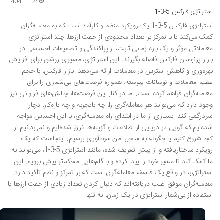
1404-11-24
استراتژی فارکس 5-3-1
استراتژی فارکس 5-3-1 یک رویکرد منظم و کارآمد است که به معامله‌گران
کمک می‌کند تا با تمرکز بر تعداد محدودی از جفت ارزها، چند استراتژی
معاملاتی مؤثر و یک بازه زمانی ثابت، از پراکندگی و تصمیمات احساسی در
بازار پرنوسان فارکس فاصله بگیرند. این استراتژی، مسیری روشن برای افزایش
بهره‌وری و کاهش استرس در معاملات ارائه می‌دهد. بازار فارکس، با حجم
عظیم معاملات و نوسانات پیوسته، همواره فرصت‌های بی‌شماری را برای
معامله‌گران فراهم کرده است. اما در کنار این فرصت‌ها، چالش‌های فراوانی نیز
وجود دارد که می‌تواند هر معامله‌گری را، چه باتجربه و چه تازه‌کار، دچار
سردرگمی کند. بسیاری از ما در ابتدای راه معامله‌گری، با این احساس مواجه
شده‌ایم که گویی در دریایی از اطلاعات و گزینه‌ها غرق شده‌ایم و نمی‌دانیم از
کجا شروع کنیم یا چگونه به ساحل امن سودآوری برسیم. اینجاست که یک
رویکرد ساختاریافته و از پیش تعریف شده، مانند استراتژی 5-3-1، می‌تواند به
ما کمک کند تا مسیر خود را پیدا کرده و با گام‌هایی محکم‌تر پیش برویم. این
استراتژی، در واقع یک فلسفه معامله‌گری است که بر تمرکز و نظم تأکید دارد.
معامله‌گران موفق اغلب دریافته‌اند که دنبال کردن تعداد زیادی از جفت ارزها یا
استفاده از بی‌شمار استراتژی در یک زمان، نه تنها …