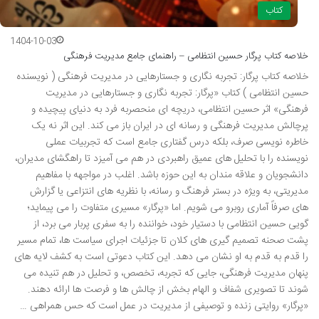
کتاب
1404-10-03
خلاصه کتاب پرگار حسین انتظامی – راهنمای جامع مدیریت فرهنگی
خلاصه کتاب پرگار: تجربه نگاری و جستارهایی در مدیریت فرهنگی ( نویسنده
حسین انتظامی ) کتاب «پرگار: تجربه نگاری و جستارهایی در مدیریت
فرهنگی» اثر حسین انتظامی، دریچه ای منحصربه فرد به دنیای پیچیده و
پرچالش مدیریت فرهنگی و رسانه ای در ایران باز می کند. این اثر نه یک
خاطره نویسی صرف، بلکه درس گفتاری جامع است که تجربیات عملی
نویسنده را با تحلیل های عمیق راهبردی در هم می آمیزد تا راهگشای مدیران،
دانشجویان و علاقه مندان به این حوزه باشد. اغلب در مواجهه با مفاهیم
مدیریتی، به ویژه در بستر فرهنگ و رسانه، با نظریه های انتزاعی یا گزارش
های صرفاً آماری روبرو می شویم. اما «پرگار» مسیری متفاوت را می پیماید؛
گویی حسین انتظامی با دستیار خود، خواننده را به سفری پربار می برد، از
پشت صحنه تصمیم گیری های کلان تا جزئیات اجرای سیاست ها، تمام مسیر
را قدم به قدم به او نشان می دهد. این کتاب دعوتی است به کشف لایه های
پنهان مدیریت فرهنگی، جایی که تجربه، تخصص، و تحلیل در هم تنیده می
شوند تا تصویری شفاف و الهام بخش از چالش ها و فرصت ها ارائه دهند.
«پرگار» روایتی زنده و توصیفی از مدیریت در عمل است که حس همراهی …