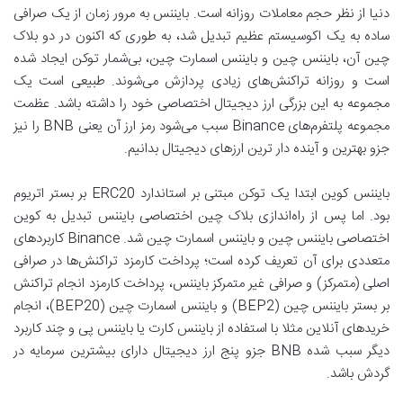
دنیا از نظر حجم معاملات روزانه است. بایننس به مرور زمان از یک صرافی
ساده به یک اکوسیستم عظیم تبدیل شد، به طوری که اکنون در دو بلاک
چین آن، بایننس چین و بایننس اسمارت چین، بی‌شمار توکن ایجاد شده
است و روزانه تراکنش‌های زیادی پردازش می‌شوند. طبیعی است یک
مجموعه به این بزرگی ارز دیجیتال اختصاصی خود را داشته باشد. عظمت
مجموعه پلتفرم‌های Binance سبب می‌شود رمز ارز آن یعنی BNB را نیز
جزو بهترین و آینده دار ترین ارزهای دیجیتال بدانیم.
بایننس کوین ابتدا یک توکن مبتنی بر استاندارد ERC20 بر بستر اتریوم
بود. اما پس از راه‌اندازی بلاک چین اختصاصی بایننس تبدیل به کوین
اختصاصی بایننس چین و بایننس اسمارت چین شد. Binance کاربردهای
متعددی برای آن تعریف کرده است؛ پرداخت کارمزد تراکنش‌ها در صرافی
اصلی (متمرکز) و صرافی غیر متمرکز بایننس، پرداخت کارمزد انجام تراکنش
بر بستر بایننس چین (BEP2) و بایننس اسمارت چین (BEP20)، انجام
خریدهای آنلاین مثلا با استفاده از بایننس کارت یا بایننس پی و چند کاربرد
دیگر سبب شده BNB جزو پنج ارز دیجیتال دارای بیشترین سرمایه در
گردش باشد.