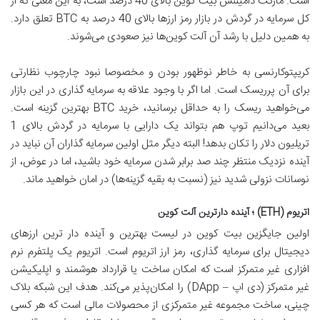
است. مارکت دامیننس بیت کوین بالای 40 درصد است، به این معنی که از
کل سرمایه در گردش در بازار رمز ارزها بالای 40 درصد به BTC تعلق دارد.
به همین دلیل با رشد آن آلت کوین‌ها نیز صعودی می‌شوند.
کریپتوکارنسی به خاطر نوظهور بودن و مخصوصا نبود چارچوب نظارتی
برای آن پرریسک است. اما اگر با وجود علاقه به سرمایه گذاری در این بازار
می‌خواهید ریسک را به حداقل برسانید، خرید BTC بهترین گزینه است.
بعید می‌دانیم توپ هم بتواند یک دارایی با سرمایه در گردش بالای 1
تریلیون دلار را تکان بدهد! البته دیگر مثل اولین سرمایه گذاران آن نباید در
آینده نزدیک منتظر چند صد برابر شدن سرمایه خود باشید، اما در عوض، از
نوسانات نزولی شدید نیز (نسبت به بقیه گزینه‌ها) در امان خواهید ماند.
اتریوم (ETH) ؛ آینده دارترین آلت کوین
اولین جایگزین بیت کوین در لیست بهترین و آینده دار ترین ارزهای
دیجیتال برای سرمایه گذاری، رمز ارز اتریوم است. اتریوم یک پلتفرم نرم
افزاری غیر متمرکز است که امکان ساخت یا قرارداد هوشمند و اپلیکیشن
غیر متمرکز (دی اپ – DApp) را امکان‌پذیر می‌کند. هدف این شبکه بلاک
چینی، ساخت مجموعه غیر متمرکزی از محصولات مالی است که هر کسی