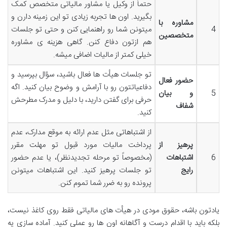
حتماً از وکیل یا مشاور مالیاتی متخصص کمک
بگیرید. اون ها تجربه زیادی تو این زمینه دارن و
مشاوره با
4
میتونن شما رو راهنمایی کنن و حتی تو جلسات
متخصصین
هم ازتون دفاع کنن. گاهی هزینه ی مشاوره
خیلی کمتر از مالیات اضافی میشه.
تو جلسات هیأت ها فعال باشید، سؤال بپرسید و
حضور فعال
دفاعیاتتون رو با آرامش و وضوح بیان کنید. اگه
5
و بیان
حرفی برای گفتن دارید، با دلیل و مدرک مطرحش
شفاف
کنید.
از اشتباهاتی مثل عدم ارائه به موقع مدارک، عدم
پرهیز از
پرداخت مالیات مورد قبول تو مهلت مقرر
6
اشتباهات
(مخصوصاً تو مرحله تجدیدنظر)، یا عدم حضور
رایج
تو جلسات پرهیز کنید. این اشتباهات میتونن
پرونده رو به ضرر شما تموم کنن.
یادتون باشه، حقوق مودی در هیأت های مالیاتی فقط روی کاغذ نیست،
بلکه باید با اقدام درست و آگاهانه اون ها رو عملی کنید. آماده سازی یه