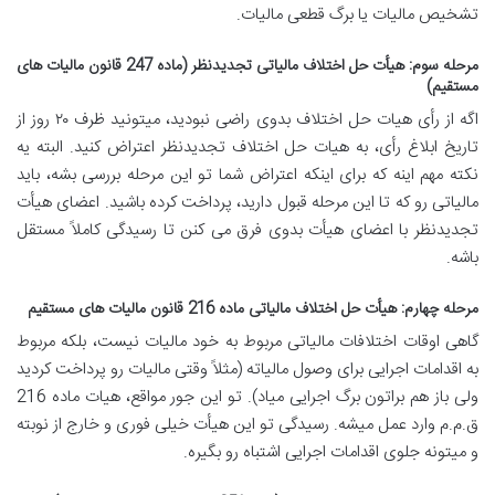
تشخیص مالیات یا برگ قطعی مالیات
.
مرحله سوم: هیأت حل اختلاف مالیاتی تجدیدنظر (ماده 247 قانون مالیات های
مستقیم)
اگه از رأی هیات حل اختلاف بدوی راضی نبودید، میتونید ظرف ۲۰ روز از
تاریخ ابلاغ رأی، به هیات حل اختلاف تجدیدنظر اعتراض کنید. البته یه
نکته مهم اینه که برای اینکه اعتراض شما تو این مرحله بررسی بشه، باید
مالیاتی رو که تا این مرحله قبول دارید، پرداخت کرده باشید. اعضای هیأت
تجدیدنظر با اعضای هیأت بدوی فرق می کنن تا رسیدگی کاملاً مستقل
باشه
.
مرحله چهارم: هیأت حل اختلاف مالیاتی ماده 216 قانون مالیات های مستقیم
گاهی اوقات اختلافات مالیاتی مربوط به خود مالیات نیست، بلکه مربوط
به اقدامات اجرایی برای وصول مالیاته (مثلاً وقتی مالیات رو پرداخت کردید
ولی باز هم براتون برگ اجرایی میاد). تو این جور مواقع، هیات ماده 216
ق.م.م وارد عمل میشه. رسیدگی تو این هیأت خیلی فوری و خارج از نوبته
و میتونه جلوی اقدامات اجرایی اشتباه رو بگیره
.