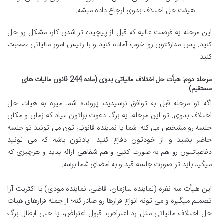
هیئت حل اختلاف بدوی ارجاع داده میشه
.
این مرحله یه فرصت عالیه که قبل از پیچیده تر شدن کار، مشکل رو حل
کنید. پس مدارکتون رو خوب آماده کنید و با رئیس امور مالیاتی صحبت
کنید
.
مرحله دوم: هیأت حل اختلاف مالیاتی بدوی (ماده 244 قانون مالیات های
مستقیم)
اگه تو مرحله قبل به توافق نرسیدید، پرونده شما میره به هیات حل
اختلاف بدوی. تو این مرحله، یه برگ دعوت براتون میاد که زمان و مکان
جلسه رو مشخص می کنه. شما یا نماینده قانونی تون می تونید تو جلسه
حاضر بشید و از خودتون دفاع کنید. یادتون باشه که می تونید
دفاعیاتتون رو هم به صورت کتبی و هم شفاهی ارائه بدید و هرچیزی که
میگید باید تو صورت جلسه قید و به امضای شما برسه
.
این هیأت سه نفره (نماینده سازمان، قاضی، نماینده مودی) با اکثریت آرا
تصمیم میگیره و می تونه انواع قرارها رو صادر کنه؛ از جمله قرارهای هیات
حل اختلاف مالیاتی مثل رد اعتراض، قبول اعتراض، یا حتی ابطال برگ