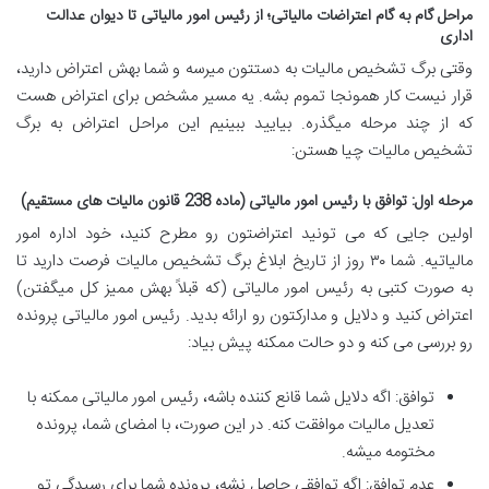
مراحل گام به گام اعتراضات مالیاتی؛ از رئیس امور مالیاتی تا دیوان عدالت
اداری
وقتی برگ تشخیص مالیات به دستتون میرسه و شما بهش اعتراض دارید،
قرار نیست کار همونجا تموم بشه. یه مسیر مشخص برای اعتراض هست
که از چند مرحله میگذره. بیایید ببینیم این مراحل اعتراض به برگ
تشخیص مالیات چیا هستن
:
مرحله اول: توافق با رئیس امور مالیاتی (ماده 238 قانون مالیات های مستقیم)
اولین جایی که می تونید اعتراضتون رو مطرح کنید، خود اداره امور
مالیاتیه. شما ۳۰ روز از تاریخ ابلاغ برگ تشخیص مالیات فرصت دارید تا
به صورت کتبی به رئیس امور مالیاتی (که قبلاً بهش ممیز کل میگفتن)
اعتراض کنید و دلایل و مدارکتون رو ارائه بدید. رئیس امور مالیاتی پرونده
رو بررسی می کنه و دو حالت ممکنه پیش بیاد
:
توافق: اگه دلایل شما قانع کننده باشه، رئیس امور مالیاتی ممکنه با
تعدیل مالیات موافقت کنه. در این صورت، با امضای شما، پرونده
مختومه میشه
.
عدم توافق: اگه توافقی حاصل نشه، پرونده شما برای رسیدگی تو