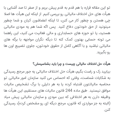
تو این مقاله قراره با هم قدم به قدم پیش بریم و از صفر تا صد آشنایی با
هیأت های حل اختلاف مالیاتی رو بررسی کنیم. از اینکه این هیأت ها اصلا
چی هستن و چطور کار می کنن، تا اینکه اعضاشون کیان و شما چطور
میتونید از حق خودتون دفاع کنید. پس اگه شما هم یه مودی مالیاتی
هستید، یا تو حوزه های حسابداری و مالی فعالیت می کنید، این راهنما
می تونه حسابی بهتون کمک کنه تا دیگه نگران مواجهه با برگه های
مالیاتی نباشید و با آگاهی کامل از حقوق خودتون، جلوی تضییع اون ها
رو بگیرید
.
هیأت حل اختلاف مالیاتی چیست و چرا باید بشناسیمش؟
بیایید رک و راست بگیم، هیأت حل اختلاف مالیاتی یه جور مرجع رسیدگی
به شکایات شماست، وقتی که احساس می کنید سازمان امور مالیاتی تو
محاسبه مالیاتتون اشتباه کرده یا به هر دلیلی با برگ تشخیص مالیات
موافق نیستید. طبق ماده 244 قانون مالیات های مستقیم، این هیأت ها
وظیفه دارن به هر اختلافی که بین مودی و سازمان مالیاتی پیش میاد
(البته به جز مواردی که قانون، مرجع دیگه ای رو مشخص کرده)، رسیدگی
کنن
.