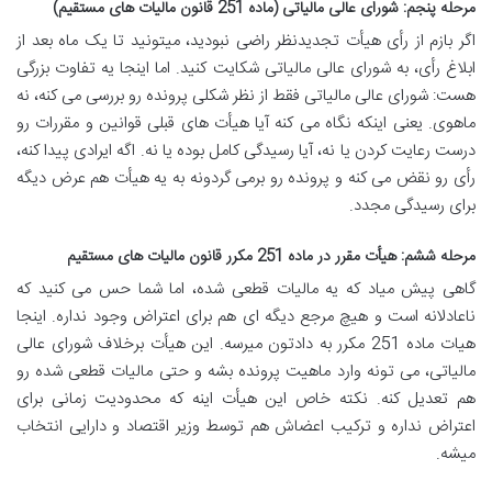
مرحله پنجم: شورای عالی مالیاتی (ماده 251 قانون مالیات های مستقیم)
اگر بازم از رأی هیأت تجدیدنظر راضی نبودید، میتونید تا یک ماه بعد از
ابلاغ رأی، به شورای عالی مالیاتی شکایت کنید. اما اینجا یه تفاوت بزرگی
هست: شورای عالی مالیاتی فقط از نظر شکلی پرونده رو بررسی می کنه، نه
ماهوی. یعنی اینکه نگاه می کنه آیا هیأت های قبلی قوانین و مقررات رو
درست رعایت کردن یا نه، آیا رسیدگی کامل بوده یا نه. اگه ایرادی پیدا کنه،
رأی رو نقض می کنه و پرونده رو برمی گردونه به یه هیأت هم عرض دیگه
برای رسیدگی مجدد
.
مرحله ششم: هیأت مقرر در ماده 251 مکرر قانون مالیات های مستقیم
گاهی پیش میاد که یه مالیات قطعی شده، اما شما حس می کنید که
ناعادلانه است و هیچ مرجع دیگه ای هم برای اعتراض وجود نداره. اینجا
هیات ماده 251 مکرر به دادتون میرسه. این هیأت برخلاف شورای عالی
مالیاتی، می تونه وارد ماهیت پرونده بشه و حتی مالیات قطعی شده رو
هم تعدیل کنه. نکته خاص این هیأت اینه که محدودیت زمانی برای
اعتراض نداره و ترکیب اعضاش هم توسط وزیر اقتصاد و دارایی انتخاب
میشه
.