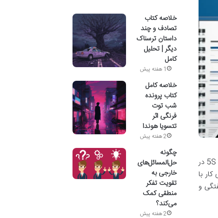
خلاصه کتاب
تصادف و چند
داستان ترسناک
دیگر | تحلیل
کامل
1 هفته پیش
خلاصه کامل
کتاب پرونده
شب توت
فرنگی اثر
تتسویا هوندا
2 هفته پیش
چگونه
تصور کنید محیط کاری را که در آن هر چیز جای خود را دارد، بهره وری در اوج است و اتلاف به حداقل رسیده. کتاب «به کارگیری 5S در
حل‌المسائل‌های
خارجی به
کار با
تقویت تفکر
شفتگی و
منطقی کمک
می‌کند؟
2 هفته پیش