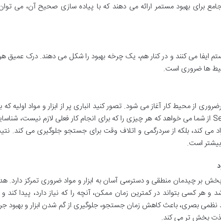
، یک چارچوب جامع برای بهبود مستمر ارائه می دهند که با پیاده سازی صحیح آن، می تو
یل این سیستم ایفا می کنند و در کنار هم، یک چرخه بهبود را شکل می دهند. درک عمیق ه
یط ها ضروری است.
ی از محیط کار آغاز می شود. تصور کنید انباری پر از ابزار و مواد اولیه که 
از آن ها سال هاست مورد استفاده قرار نگرفته اند. Seiri از شما می خواهد که هر چیزی را که برای انجام کار فعلی لازم نیست، شن
 آزاد می کند، بلکه از سردرگمی و اتلاف وقت برای جستجو جلوگیری می کند. نتی
 بیشتر است.
خش بر چیدمان منطقی و دسترسی آسان به ابزار و مواد ضروری تمرکز دارد. ه
هر کسی بتواند در کمترین زمان ممکن، آنچه را که نیاز دارد، پیدا کند و 
 را به جای خود بازگرداند. Seiton با ایجاد نظمی بصری، باعث کاهش زمان جستجو، جلوگیری از گم شدن ابزار و بهبود 
لذت بخش تر می کند.