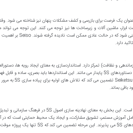
 عنوان یک فرصت برای بازرسی و کشف مشکلات پنهان نیز شناخته می شود. وقتی
ت ابزار، ماشین آلات و زیرساخت ها نیز توجه می کنند. این توجه می تواند م
شناسایی زودهنگام نواقص، نشتی ها یا مشکلات ایمنی شود که در حالت عادی ممکن
کید دارد.
سه S اول (پاکسازی، سازماندهی و نظافت) تمرکز دارد. استانداردسازی به معنای ایجاد رویه ها، دستور
و چک لیست هایی است که اطمینان حاصل کنند که دستاوردهای 5S پایدار می مانند. این استانداردها باید بصری، ساده و قا
تا همه کارکنان بتوانند به راحتی آن ها را دنبال کنند. Seiketsu تضمین می 
باقی بماند.
آخرین S و شاید مهم ترین آن ها، انضباط یا آموزش است. این بخش به معنای نهادینه سازی اصول 5S در فره
ادت روزمره برای همه افراد است. Shitsuke شامل آموزش مستمر، تشویق مشارکت، و ایجاد یک محیط حمایتی است که 
افراد مسئولیت خود را در قبال حفظ و بهبود استانداردهای 5S می پذیرند. این مرحله تضمین می کند که