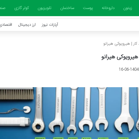
زیتون
داروخانه
پوست
ساختمان
تلویزیون
کولر گازی
صنع
آپارات نیوز
ارز دیجیتال
اقتصادی