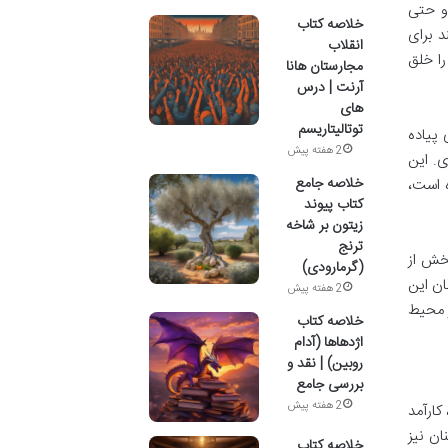
 و حتی
خلاصه کتاب
ان یک ابزار قدرتمند برای
انقلاب
را خلق
مجارستان هانا
آرنت | درس
های
توتالیتاریسم
ی پیاده
2 هفته پیش
ی. این
خلاصه جامع
م بندی کرده است،
کتاب پیوند
زیتون بر شاخه
ترنج
خش از
(گرمارودی)
ان این
2 هفته پیش
 محیط
خلاصه کتاب
اژدهاها (آدام
روبین) | نقد و
بررسی جامع
2 هفته پیش
کارآمد
ان نیز
خلاصه کتاب