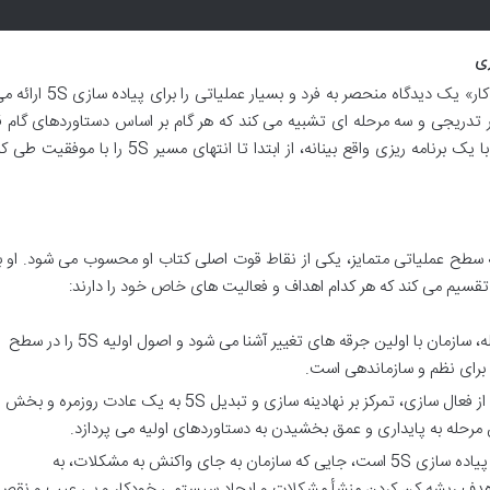
ری
هیرویوکی هیرانو در کتاب «به کارگیری 5S در محیط کار» یک دیدگاه منحص
فر تدریجی و سه مرحله ای تشبیه می کند که هر گام بر اساس دستاوردهای گام قب
می شود. این رویکرد به سازمان ها کمک می کند تا با یک برنامه ریزی واقع بینانه، از ابتدا تا انتهای م
رانو در تقسیم بندی پیاده سازی 5S به سه سطح عملیاتی متمایز، یکی از نقاط قوت اصلی کتاب او محسوب می شود. 
یت تقسیم می کند که هر کدام اهداف و فعالیت های خاص خود را دارند:
در این مرحله، سازمان با اولین جرقه های تغییر آشنا می شود و اصول اولیه 5S را در سطح
 برای نظم و سازماندهی است.
پس از فعال سازی، تمرکز بر نهادینه سازی و تبدیل 5S به یک عادت روزمره و بخش
مرحله به پایداری و عمق بخشیدن به دستاوردهای اولیه می پردازد.
این اوج پیاده سازی 5S است، جایی که سازمان به جای واکنش به مشکلات، به
ه، هدف ریشه کن کردن منشأ مشکلات و ایجاد سیستمی خودکار و بی عیب و نقص