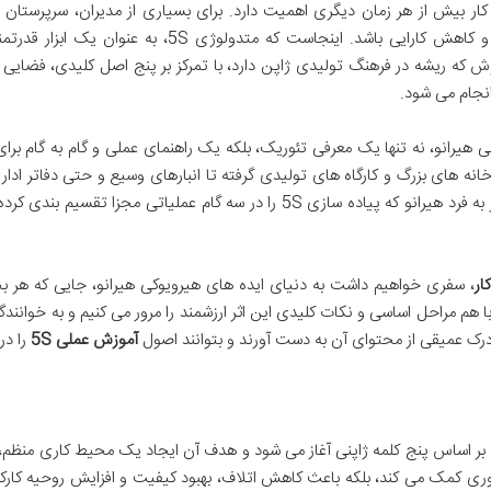
 کار بیش از هر زمان دیگری اهمیت دارد. برای بسیاری از مدیران، سرپرستان
کارکنان، آشفتگی محیط کار می تواند منبع استرس و کاهش کارایی باشد. اینجاست که متدولوژی 5S، به عنو
ش که ریشه در فرهنگ تولیدی ژاپن دارد، با تمرکز بر پنج اصل کلیدی، فضایی 
نجام می شود.
ثری از هیرویوکی هیرانو، نه تنها یک معرفی تئوریک، بلکه یک راهنمای عملی و گام به گام برا
ه های بزرگ و کارگاه های تولیدی گرفته تا انبارهای وسیع و حتی دفاتر ادار
کتاب به خوانندگان کمک می کند تا با رویکرد منحصر به فرد هیرانو که پیاده سازی 5S را در سه گام عملیاتی مجزا تقسی
، سفری خواهیم داشت به دنیای ایده های هیرویوکی هیرانو، جایی که هر ب
با هم مراحل اساسی و نکات کلیدی این اثر ارزشمند را مرور می کنیم و به خوانندگ
درک عمیقی از محتوای آن به دست آورند و بتوانند اصول
آموزش عملی 5S
را در
بر اساس پنج کلمه ژاپنی آغاز می شود و هدف آن ایجاد یک محیط کاری منظم، 
وری کمک می کند، بلکه باعث کاهش اتلاف، بهبود کیفیت و افزایش روحیه کارکن