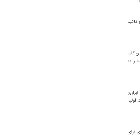
 تاکید
رکز بر ایجاد بستر و پایه ریزی اصول اولیه 5S است. این گام،
 را به
ابزاری
اولیه
ی برای