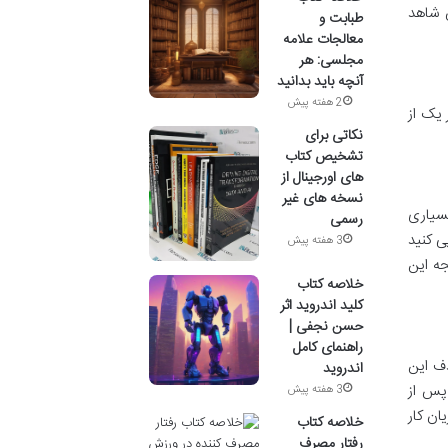
ان شاهد
طبابت و
معالجات علامه
مجلسی: هر
آنچه باید بدانید
2 هفته پیش
ر یک از
نکاتی برای
تشخیص کتاب
های اورجینال از
نسخه های غیر
بسیاری
رسمی
اسایی کنید
3 هفته پیش
جه این
خلاصه کتاب
کلید اندروید اثر
حسن نجفی |
راهنمای کامل
دف این
اندروید
پس از
3 هفته پیش
جریان کار
خلاصه کتاب
رفتار مصرف