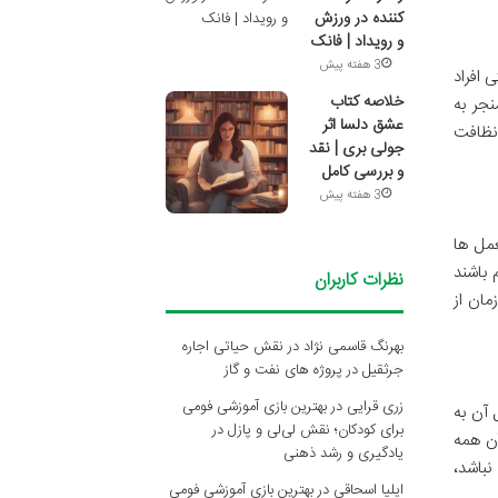
کننده در ورزش
و رویداد | فانک
3 هفته پیش
 افراد
خلاصه کتاب
نجر به
عشق دلسا اثر
 است نادیده گرفته شوند. Seiso بر اهمیت نظافت
جولی بری | نقد
و بررسی کامل
3 هفته پیش
العمل ها
بل فهم باشند
نظرات کاربران
کند که تلاش های اولیه برای پیاده سازی 5S به مرور زمان از
بهرنگ قاسمی نژاد
در
نقش حیاتی اجاره
جرثقیل در پروژه های نفت و گاز
زری قرایی
در
بهترین بازی آموزشی فومی
نگ سازمانی و تبدیل آن به
برای کودکان؛ نقش لی‌لی و پازل در
در آن همه
یادگیری و رشد ذهنی
 5S تنها یک پروژه موقت نباشد،
ایلیا اسحاقی
در
بهترین بازی آموزشی فومی