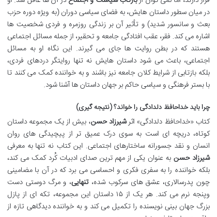
قرار دارند، اما نمی توان از
بازتاب سیاست و اجتماع
در آن ها غافل شد. او
در میان سطور داستان هایش، به فضای سیاسی دوران (به ویژه دوره حزب
بعث و سانسور شدید) و تأثیر آن بر زندگی روزمره و فردی شخصیت ها
اشاره می کند. فقر، عقب افتادگی جامعه و تحقیر، از جمله مسائل اجتماعی
هستند که در بطن روایت ها جای می گیرند. این نگاه او به مسائل
اجتماعی، باعث می شود داستان هایش نه تنها روایتگر دردهای فردی،
بلکه بازتابی از شرایط کلان جامعه نیز باشند و به خواننده کمک می کنند تا
با بستر فرهنگی و سیاسی حاکم بر جهان داستان ها آشنا شود.
چرا باید خداحافظ دلدادگی را خواند؟ (نتیجه گیری)
کتاب «خداحافظ دلدادگی» اثر
شیرزاد حسن
، بیش از یک مجموعه داستان
کوتاه، دریچه ای است به سوی درک عمیق تر از پیچیدگی های روان
انسان و نقد جسورانه ساختارهای اجتماعی. این کتاب نه تنها به معرفی
شیرزاد حسن
به عنوان یکی از مهم ترین صدای ادبیات کُرد کمک می کند،
بلکه خواننده را به سفری فکری و احساسی می برد که در آن با مضامینی
چون پدرسالاری، عشق های سرکوب شده،
تنهایی
، و مرگ دوستی دست
وپنجه نرم می کند. هر یک از ۱۵ داستان این مجموعه، تکه ای از پازل
بزرگ جهان بینی نویسنده را تکمیل می کند و به خواننده دیدگاهی تازه از