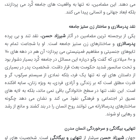
می دهند. این مضامین، نه تنها به واقعیت های جامعه کُرد می پردازند،
بلکه ابعاد جهانی و انسانی پیدا می کنند.
نقد پدرسالاری و ساختار زن ستیز جامعه
یکی از برجسته ترین مضامین در آثار
شیرزاد حسن
، نقد تند و بی پرده
پدرسالاری
و ساختارهای زن ستیز جامعه است. او با شجاعت تمام به
تابوهای جنسیتی و مفاهیم فمینیستی می پردازد؛ آن هم در دهه های ۷۰
و ۸۰ میلادی که گفت وگو درباره این مسائل در جامعه کُرد بسیار دشوار بود
و تحت سانسور شدید حکومت بعث قرار داشت. شخصیت پدر در بسیاری
از داستان های او، نه تنها یک فرد، بلکه نمادی از سیستم سرکوب گر و
قدرت مطلق است که بر زندگی و آزادی فردی، به ویژه زنان، سایه افکنده
است. این نقد، تنها در سطح خانوادگی باقی نمی ماند، بلکه به لایه های
عمیق تر اجتماعی و فرهنگی نفوذ می کند و نشان می دهد چگونه
ساختارهای پدرسالارانه می توانند روح انسان را در بند کشند و مانع از رشد
و رهایی او شوند.
تنهایی، بیگانگی و سرخوردگی انسان مدرن
جهان
شیرزاد حسن
سرشار از
تنهایی و بیگانگی
است. شخصیت های او