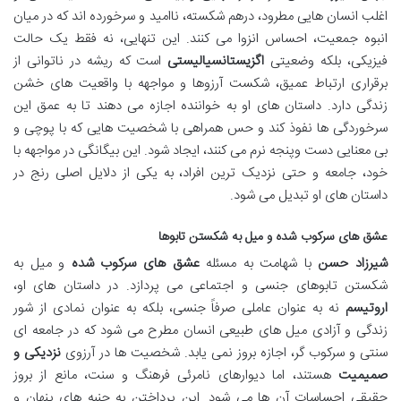
اغلب انسان هایی مطرود، درهم شکسته، ناامید و سرخورده اند که در میان
انبوه جمعیت، احساس انزوا می کنند. این تنهایی، نه فقط یک حالت
فیزیکی، بلکه وضعیتی
اگزیستانسیالیستی
است که ریشه در ناتوانی از
برقراری ارتباط عمیق، شکست آرزوها و مواجهه با واقعیت های خشن
زندگی دارد. داستان های او به خواننده اجازه می دهند تا به عمق این
سرخوردگی ها نفوذ کند و حس همراهی با شخصیت هایی که با پوچی و
بی معنایی دست وپنجه نرم می کنند، ایجاد شود. این بیگانگی در مواجهه با
خود، جامعه و حتی نزدیک ترین افراد، به یکی از دلایل اصلی رنج در
داستان های او تبدیل می شود.
عشق های سرکوب شده و میل به شکستن تابوها
شیرزاد حسن
با شهامت به مسئله
عشق های سرکوب شده
و میل به
شکستن تابوهای جنسی و اجتماعی می پردازد. در داستان های او،
اروتیسم
نه به عنوان عاملی صرفاً جنسی، بلکه به عنوان نمادی از شور
زندگی و آزادی میل های طبیعی انسان مطرح می شود که در جامعه ای
سنتی و سرکوب گر، اجازه بروز نمی یابد. شخصیت ها در آرزوی
نزدیکی و
صمیمیت
هستند، اما دیوارهای نامرئی فرهنگ و سنت، مانع از بروز
حقیقی احساسات آن ها می شود. این پرداختن به جنبه های پنهان و