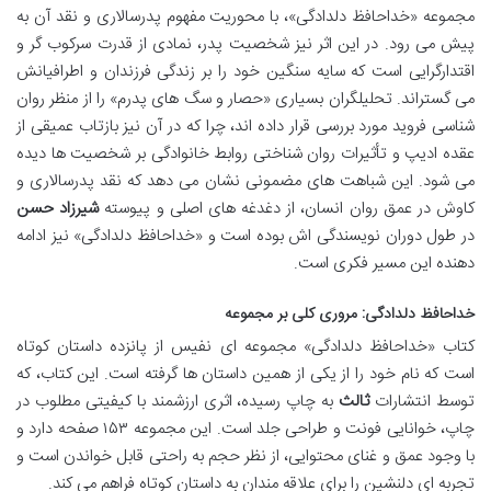
مجموعه «خداحافظ دلدادگی»، با محوریت مفهوم پدرسالاری و نقد آن به
پیش می رود. در این اثر نیز شخصیت پدر، نمادی از قدرت سرکوب گر و
اقتدارگرایی است که سایه سنگین خود را بر زندگی فرزندان و اطرافیانش
می گستراند. تحلیلگران بسیاری «حصار و سگ های پدرم» را از منظر روان
شناسی فروید مورد بررسی قرار داده اند، چرا که در آن نیز بازتاب عمیقی از
عقده ادیپ و تأثیرات روان شناختی روابط خانوادگی بر شخصیت ها دیده
می شود. این شباهت های مضمونی نشان می دهد که نقد پدرسالاری و
کاوش در عمق روان انسان، از دغدغه های اصلی و پیوسته
شیرزاد حسن
در طول دوران نویسندگی اش بوده است و «خداحافظ دلدادگی» نیز ادامه
دهنده این مسیر فکری است.
خداحافظ دلدادگی: مروری کلی بر مجموعه
کتاب «خداحافظ دلدادگی» مجموعه ای نفیس از پانزده داستان کوتاه
است که نام خود را از یکی از همین داستان ها گرفته است. این کتاب، که
توسط انتشارات
ثالث
به چاپ رسیده، اثری ارزشمند با کیفیتی مطلوب در
چاپ، خوانایی فونت و طراحی جلد است. این مجموعه ۱۵۳ صفحه دارد و
با وجود عمق و غنای محتوایی، از نظر حجم به راحتی قابل خواندن است و
تجربه ای دلنشین را برای علاقه مندان به داستان کوتاه فراهم می کند.