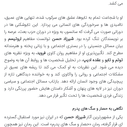
می کشد.
او با شجاعت تمام به تابوها، عشق های سرکوب شده، تنهایی های عمیق،
ناامیدی ها و سرخوردگی های انسانی می پردازد. این تابوشکنی ها در
دورانی صورت می گرفت که سانسور، به ویژه در دوران حزب بعث، عرصه را
بر نویسندگان تنگ کرده بود.
شیرزاد حسن
توانست مفاهیم
اروتیسم
و
بیان مسائل جنسیتی را در بستری اجتماعی و با زبانی پخته و هنرمندانه
مطرح کند. تأثیرپذیری او از مفاهیم روان کاوی
فروید
، به ویژه نظریه های
توتم و تابو
و
عقده ادیپ
، در تحلیل شخصیت ها و روابط آن ها به وضوح
دیده می شود. این نظریات به او کمک می کند تا ریشه های عمیق تر
مشکلات اجتماعی و روانی را واکاوی کند و به خواننده دیدگاهی تازه از
پیچیدگی های وجود انسان ارائه دهد. بازتاب مسائل اجتماعی و سیاسی
دوران نیز در لایه های پنهان و آشکار داستان هایش حضور پررنگی دارد و
زندگی فردی شخصیت ها را تحت تأثیر قرار می دهد.
نگاهی به حصار و سگ های پدرم
یکی از مشهورترین آثار
شیرزاد حسن
که در ایران نیز مورد استقبال گسترده
ای قرار گرفته، رمان «حصار و سگ های پدرم» است. این رمان نیز همچون