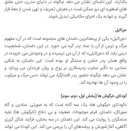
بگذارند. این داستان نشان می دهد چگونه در دنیای مدرن، حتی عشق
های اسطوره ای نیز ممکن است در معرض تحریف و تهی شدن از معنا قرار
گیرند و تنها به یک اجرای مکانیکی تبدیل شوند.
عزرائیل
«عزرائیل» یکی از پرمعناترین داستان های مجموعه است که در آن، مفهوم
مرگ و ترس از آن با نماد پدر گره می خورد. در این داستان، شخصیت
درمی یابد که «عزرائیلی» که از آن می ترسیده و در وجودش می خزیده، در
واقع همان پدر خشن و ستمگر او بوده است. این داستان به شکلی
نمادین به تأثیر مخرب پدرسالاری بر روح و روان فرزندان می پردازد و
نشان می دهد چگونه حضور پدر اقتدارگرا، می تواند حس مرگ و سرکوب
را در وجود آن ها نهادینه کند.
کودتای خرگوش ها (بخش اول، دوم، سوم)
«کودتای خرگوش ها» یک سه گانه است که به صورتی نمادین و گاه
سورئال، داستان قیام موجودات ضعیف و بی دفاع (خرگوش ها) علیه
ستمگران را روایت می کند. این داستان در سه بخش، فرآیند شکل گیری
آگاهی، آغاز شورش و پیامدهای آن را بررسی می کند. این کودتا می تواند