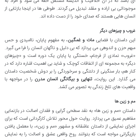
ای باشد که در آن خلاقیت و اندیشه مستقل خفه می شود و افراد به
موجوداتی بی اراده و مقلد تبدیل می گردند. طوطی ها در اینجا بازتابی از
انسان هایی هستند که صدای خود را از دست داده اند.
غروب و چیزهای دیگر
این داستان با فضایی
مات و غمگین
، به مفهوم پایان، ناامیدی و حس
مبهم حزن و اندوهی می پردازد که بی دلیل و ناگهان انسان را فرا می گیرد.
«غروب» نمادی از فرجام، خستگی یا پایان یک دوره است و «چیزهای
دیگر» به مجموعه ای از اتفاقات کوچک و شاید بی اهمیت اشاره دارد که در
کنار هم، بار سنگینی از دلتنگی و سرخوردگی را بر دوش شخصیت داستان
می گذارد. این روایت،
تنهایی و بیگانگی انسان مدرن
را در مواجهه با
واقعیت های تلخ زندگی به تصویر می کشد.
مم و زین ها
داستان «مم و زین ها» به نقد سطحی گرایی و فقدان اصالت در بازنمایی
مفاهیم عمیق می پردازد. روایت حول محور تلاش کارگردانی است که برای
اجرای نمایشی از داستان عاشقانه و مشهور «مم و زین»، با معضل یافتن
بازیگرانی مواجه است که بتوانند روح واقعی عشق و اصالت را به نمایش