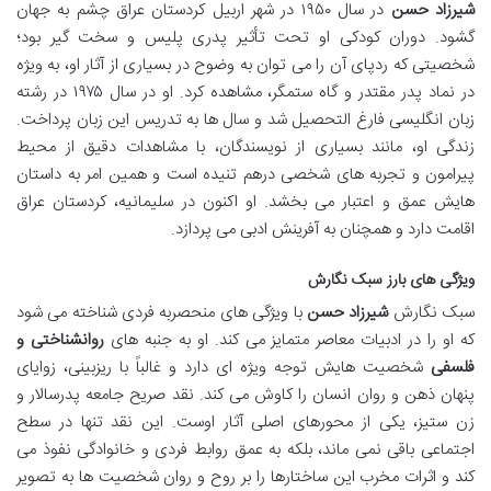
شیرزاد حسن
در سال ۱۹۵۰ در شهر اربیل کردستان عراق چشم به جهان
گشود. دوران کودکی او تحت تأثیر پدری پلیس و سخت گیر بود؛
شخصیتی که ردپای آن را می توان به وضوح در بسیاری از آثار او، به ویژه
در نماد پدر مقتدر و گاه ستمگر، مشاهده کرد. او در سال ۱۹۷۵ در رشته
زبان انگلیسی فارغ التحصیل شد و سال ها به تدریس این زبان پرداخت.
زندگی او، مانند بسیاری از نویسندگان، با مشاهدات دقیق از محیط
پیرامون و تجربه های شخصی درهم تنیده است و همین امر به داستان
هایش عمق و اعتبار می بخشد. او اکنون در سلیمانیه، کردستان عراق
اقامت دارد و همچنان به آفرینش ادبی می پردازد.
ویژگی های بارز سبک نگارش
سبک نگارش
شیرزاد حسن
با ویژگی های منحصربه فردی شناخته می شود
که او را در ادبیات معاصر متمایز می کند. او به جنبه های
روانشناختی و
فلسفی
شخصیت هایش توجه ویژه ای دارد و غالباً با ریزبینی، زوایای
پنهان ذهن و روان انسان را کاوش می کند. نقد صریح جامعه پدرسالار و
زن ستیز، یکی از محورهای اصلی آثار اوست. این نقد تنها در سطح
اجتماعی باقی نمی ماند، بلکه به عمق روابط فردی و خانوادگی نفوذ می
کند و اثرات مخرب این ساختارها را بر روح و روان شخصیت ها به تصویر