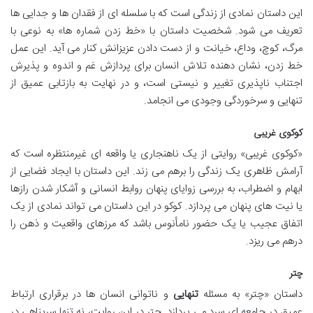
این داستان نمادی از زندگی است که با سلسله ای از فقدان ها و جدایی ها
تعریف می شود. شخصیت داستان با «خط زدن شماره ها» به نوعی با
مرگ، کوچ، وداع، خیانت و از دست دادن عزیزانش کنار می آید. این عمل
خط زدن، نشان دهنده تلاش انسان برای پردازش غم و اندوه و پذیرش
اجتناب ناپذیری تغییر و نیستی است، و در نهایت به بازتابی عمیق از
تنهایی و سرخوردگی وجودی می انجامد.
کوکوی غریبی
«کوکوی غریبی» روایتی از یک ناهنجاری یا واقعه ای غیرمنتظره است که
آرامش ظاهری یک زندگی را برهم می زند. این داستان با ایجاد فضایی از
ابهام و اضطراب، به بررسی زوایای پنهان روابط انسانی و آشکار شدن رازها
یا نیت های پنهان می پردازد. کوکو در این داستان می تواند نمادی از یک
اتفاق عجیب یا یک حضور نامأنوس باشد که مرزهای واقعیت و ذهن را
درهم می ریزد.
چتر
داستان «چتر» به مسئله
تنهایی
و ناتوانی انسان ها در برقراری ارتباط
عمیق در جامعه ای سرد می پردازد. چتر در این روایت، نه تنها سرپناهی در