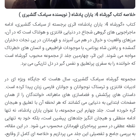
خلاصه کتاب گورشاه 4: یاران پادشاه ( نویسنده سیامک گلشیری )
کتاب «گورشاه 4: یاران پادشاه» اثری برجسته از سیامک گلشیری، ادامه
ماجراجویی های گروهی شجاع در دنیایی فانتزی و هولناک است که در آن،
مرزهای واقعیت و خیال در هم می آمیزند و قهرمانان در پی نجات دختران
گمشده و یافتن شاه یوناس، با موجودات فراطبیعی و انسان های خطرناک
مواجه می شوند. این اثر، چهارمین جلد از مجموعه محبوب گورشاه است
که خواننده را به سفری پرتعلیق و نفس گیر در دل تاریکی می برد.
مجموعه گورشاه سیامک گلشیری، سال هاست که جایگاه ویژه ای در
ادبیات فانتزی و ترسناک نوجوانان و جوانان فارسی زبان پیدا کرده است.
داستان های پرکشش و فضاسازی های ماهرانه، خوانندگان را از همان
صفحات ابتدایی به دنیایی می کشانند که هر لحظه آن با تعلیق و هیجان
گره خورده است. جلد چهارم این مجموعه، با عنوان یاران پادشاه، نه تنها
ادامه منطقی و هیجان انگیز جلدهای پیشین است، بلکه خود به تنهایی
نقطه عطفی در مسیر پرماجرای قهرمانان محسوب می شود. در این مقاله،
به بررسی جامع و تفصیلی این جلد می پردازیم و خلاصه ای کامل از وقایع،