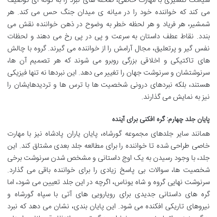
سیامک گلشیری با مهارت خاصی، صحنه های نبرد را به گونه ای توصیف
می کند که خواننده خود را در میانه ی میدان جنگ حس می کند. هر
شمشیر، هر فریاد و هر لحظه خطر به وضوح در ذهن خواننده نقش می
بندد. نقاط عطف داستان به سرعت و پی در پی رخ می دهند و لحظات
نفس گیر و پرتعلیق، مجال آرامش را از خواننده می گیرند. گروه با چالش
های تاکتیکی و اخلاقی بزرگی روبرو می شوند که هر تصمیم آن ها،
سرنوشتشان و سرنوشت جهان را تغییر می دهد. این نبردها نه تنها فیزیکی
هستند، بلکه نبردهای درونی شخصیت ها با ترس ها و تردیدهایشان را
نیز به نمایش می گذارند.
پایان جلد چهارم: گره افکنی برای آینده
همانند سایر جلدهای مجموعه گورشاه، پایان یاران پادشاه نیز با مهارت
خاصی طراحی شده تا خواننده را برای مطالعه جلد بعدی مشتاق کند. این
جلد، با وجود رسیدن به یک اوج داستانی و مشخص شدن سرنوشت برخی
شخصیت ها، سوالات بی پاسخ زیادی را برای خواننده باقی می گذارد.
سرنوشت نهایی گروه و شاه یوناس، اگرچه در این جلد تعیین می شود، اما
گره های داستانی جدیدی برای رویارویی های آتی با سپاه گورشاه و
نیروهای تاریکی افکنده می شود. این پایان بندی، نشان می دهد که نبرد