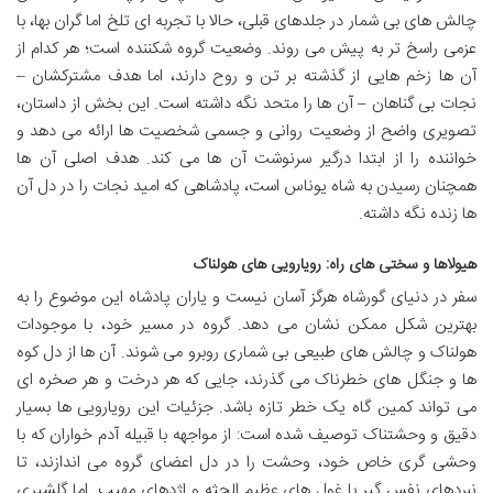
چالش های بی شمار در جلدهای قبلی، حالا با تجربه ای تلخ اما گران بها، با
عزمی راسخ تر به پیش می روند. وضعیت گروه شکننده است؛ هر کدام از
آن ها زخم هایی از گذشته بر تن و روح دارند، اما هدف مشترکشان –
نجات بی گناهان – آن ها را متحد نگه داشته است. این بخش از داستان،
تصویری واضح از وضعیت روانی و جسمی شخصیت ها ارائه می دهد و
خواننده را از ابتدا درگیر سرنوشت آن ها می کند. هدف اصلی آن ها
همچنان رسیدن به شاه یوناس است، پادشاهی که امید نجات را در دل آن
ها زنده نگه داشته.
هیولاها و سختی های راه: رویارویی های هولناک
سفر در دنیای گورشاه هرگز آسان نیست و یاران پادشاه این موضوع را به
بهترین شکل ممکن نشان می دهد. گروه در مسیر خود، با موجودات
هولناک و چالش های طبیعی بی شماری روبرو می شوند. آن ها از دل کوه
ها و جنگل های خطرناک می گذرند، جایی که هر درخت و هر صخره ای
می تواند کمین گاه یک خطر تازه باشد. جزئیات این رویارویی ها بسیار
دقیق و وحشتناک توصیف شده است: از مواجهه با قبیله آدم خواران که با
وحشی گری خاص خود، وحشت را در دل اعضای گروه می اندازند، تا
نبردهای نفس گیر با غول های عظیم الجثه و اژدهای مهیب. اما گلشیری