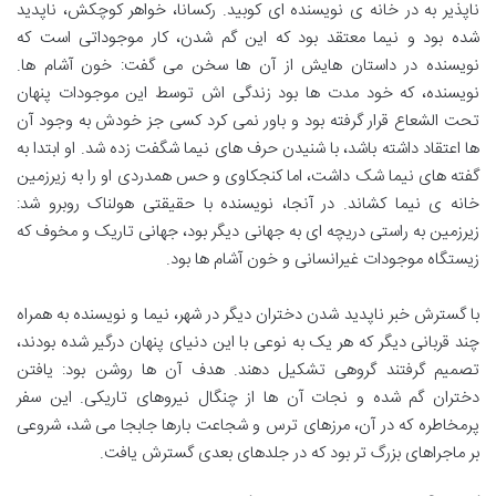
ناپذیر به در خانه ی نویسنده ای کوبید. رکسانا، خواهر کوچکش، ناپدید
شده بود و نیما معتقد بود که این گم شدن، کار موجوداتی است که
نویسنده در داستان هایش از آن ها سخن می گفت: خون آشام ها.
نویسنده، که خود مدت ها بود زندگی اش توسط این موجودات پنهان
تحت الشعاع قرار گرفته بود و باور نمی کرد کسی جز خودش به وجود آن
ها اعتقاد داشته باشد، با شنیدن حرف های نیما شگفت زده شد. او ابتدا به
گفته های نیما شک داشت، اما کنجکاوی و حس همدردی او را به زیرزمین
خانه ی نیما کشاند. در آنجا، نویسنده با حقیقتی هولناک روبرو شد:
زیرزمین به راستی دریچه ای به جهانی دیگر بود، جهانی تاریک و مخوف که
زیستگاه موجودات غیرانسانی و خون آشام ها بود.
با گسترش خبر ناپدید شدن دختران دیگر در شهر، نیما و نویسنده به همراه
چند قربانی دیگر که هر یک به نوعی با این دنیای پنهان درگیر شده بودند،
تصمیم گرفتند گروهی تشکیل دهند. هدف آن ها روشن بود: یافتن
دختران گم شده و نجات آن ها از چنگال نیروهای تاریکی. این سفر
پرمخاطره که در آن، مرزهای ترس و شجاعت بارها جابجا می شد، شروعی
بر ماجراهای بزرگ تر بود که در جلدهای بعدی گسترش یافت.