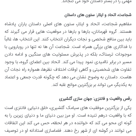
مهمی را در بستر داستان خود می گنجاند.
شجاعت، اتحاد و ایثار: ستون های داستان
مفاهیم شجاعت، اتحاد و ایثار، ستون های اصلی داستان یاران پادشاه
هستند. گروه قهرمانان، بارها و بارها در موقعیت هایی قرار می گیرند که
باید بین منافع شخصی و نجات دیگران انتخاب کنند. این انتخاب ها، غالباً
با فداکاری های بزرگی همراه است. شجاعت آن ها نه تنها در رویارویی با
موجودات ترسناک، بلکه در پذیرش مسئولیت های سنگین و ادامه دادن
مسیر در برابر ناامیدی نمود پیدا می کند. اتحاد بین اعضای گروه، با وجود
تفاوت های شخصیتی و گاهی اوقات اختلاف نظرها، همواره راه نجات آن
هاست. داستان به وضوح نشان می دهد که چگونه قدرت جمعی و اعتماد
به یکدیگر، می تواند بر بزرگترین موانع غلبه کند.
رقص واقعیت و فانتزی: جهان سازی گلشیری
یکی از بزرگترین موفقیت های سیامک گلشیری، خلق دنیایی فانتزی است
که با واقعیت درهم تنیده است. او مرز بین دنیای ما و دنیای زیرین را به
گونه ای محو می کند که خواننده در هر لحظه، حس می کند این اتفاقات
می توانند در گوشه ای از شهر رخ دهند. فضاسازی استادانه او در توصیف