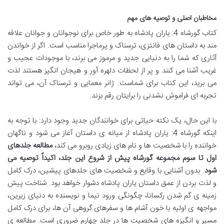
مخاطبان اصلی و توصیه های مهم
کتاب گورشاه 4: یاران پادشاه به طور خاص برای نوجوانان و جوانان علاقه
مند به داستان های فانتزی، ترسناک و پرماجرا مناسب است. اگر از خواندن
آثاری که شما را به دنیایی جدید و مرموز می برند، با موجودات عجیب و
غریب آشنا می کنند و پر از لحظات دلهره آور و هیجان انگیز هستند لذت
می برید، این کتاب برای شماست. ژانر معمایی و ترسناک آن، می تواند
تجربه ای فراموش نشدنی را برایتان رقم بزند.
با این حال، یک نکته حیاتی برای خوانندگان جدید وجود دارد: با توجه به
اینکه گورشاه 4: یاران پادشاه از میانه ی داستان آغاز می شود و ناگهان
خواننده را با شخصیت ها و نام های زیادی روبرو می کند،
مطالعه جلدهای
اول تا سوم مجموعه گورشاه پیش از شروع این جلد، اکیداً توصیه می
شود
. بدون آشنایی با وقایع و شخصیت های جلدهای پیشین، درک کامل
و لذت بردن از عمق داستان یاران پادشاه دشوار خواهد بود. شناخت پیش
زمینه ی گم شدن رکسانا، چگونگی ورود نیما و نویسنده به دنیای زیرین،
مواجهه ی اولیه با خون آشام ها و سفرهای گروهی آن ها، برای درک کامل
مسیر و انگیزه های شخصیت ها در جلد چهارم ضروری است. مطالعه ی