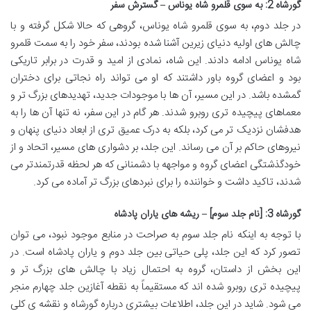
گورشاه 2: به سوی قلمرو شاه یوناس – گسترش سفر
در جلد دوم، به سوی قلمرو شاه یوناس، گروهی که حالا شکل گرفته و با
چالش های اولیه دنیای زیرین آشنا شده بودند، سفر خود را به سمت قلمرو
شاه یوناس ادامه دادند. این شاه، نمادی از امید و قدرت در برابر تاریکی
بود و اعضای گروه باور داشتند که او می تواند راه نجاتی برای دختران
گمشده باشد. در این مسیر، آن ها با موجودات جدید، تهدیدهای بزرگ تر و
معماهای پیچیده تری روبرو شدند. هر گام در این سفر، نه تنها آن ها را به
هدفشان نزدیک تر می کرد، بلکه به درک عمیق تری از ابعاد دنیای پنهان و
نیروهای حاکم بر آن می رساند. این جلد، بر دشواری های مسیر، اتحاد و از
خودگذشتگی اعضای گروه و مواجهه با دشمنانی که هر لحظه قدرتمندتر می
شدند، تاکید داشت و خواننده را برای نبردهای بزرگ تر آماده می کرد.
گورشاه 3: [نام جلد سوم] – ریشه های یاران پادشاه
با توجه به اینکه نام جلد سوم به صراحت در منابع موجود نبود، می توان
تصور کرد که این جلد، پلی حیاتی بین جلد دوم و یاران پادشاه است. در
این بخش از داستان، گروه به احتمال زیاد با چالش های بزرگ تر و
پیچیده تری روبرو شده اند که مستقیماً به نقطه آغازین جلد چهارم منجر
می شود. شاید در این جلد، اطلاعات بیشتری درباره گورشاه و نقشه ی کلی