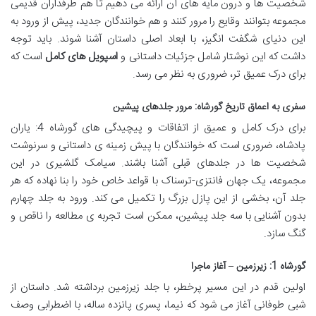
شخصیت ها و درون مایه های آن ارائه می دهیم تا هم طرفداران قدیمی
مجموعه بتوانند وقایع را مرور کنند و هم خوانندگان جدید، پیش از ورود به
این دنیای شگفت انگیز، با ابعاد اصلی داستان آشنا شوند. باید توجه
داشت که این نوشتار شامل جزئیات داستانی و
اسپویل های کامل
است که
برای درک عمیق تر، ضروری به نظر می رسد.
سفری به اعماق تاریخ گورشاه: مرور جلدهای پیشین
برای درک کامل و عمیق از اتفاقات و پیچیدگی های گورشاه 4: یاران
پادشاه، ضروری است که خوانندگان با پیش زمینه ی داستانی و سرنوشت
شخصیت ها در جلدهای قبلی آشنا باشند. سیامک گلشیری در این
مجموعه، یک جهان فانتزی-ترسناک با قواعد خاص خود را بنا نهاده که هر
جلد آن، بخشی از این پازل بزرگ را تکمیل می کند. ورود به جلد چهارم
بدون آشنایی با سه جلد پیشین، ممکن است تجربه ی مطالعه را ناقص و
گنگ سازد.
گورشاه 1: زیرزمین – آغاز ماجرا
اولین قدم در این مسیر پرخطر، با جلد زیرزمین برداشته شد. داستان از
شبی طوفانی آغاز می شود که نیما، پسری پانزده ساله، با اضطرابی وصف