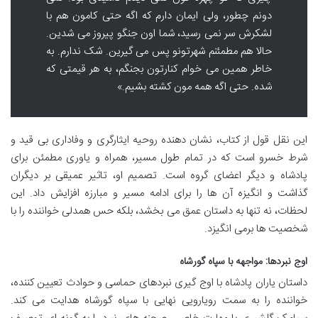
دونم چطور، ولی ایمان دارم که اگه حتی کامون هم با
لشکرش سر نمی رسید، شما اون جنگو پیروز می شدین.
حالا هم مطمئنم شهرتونو پس می گیرین. شک ندارم. به
خاطر همین می خوام کنارتون بجنگم، به هر قیمتی که
شده. حتی اگه همه مون کشته بشیم.»
این نقل قول از کتاب، نشان دهنده روحیه ایثارگری و وفاداری بی قید و
شرط خسرو است که در تمام طول مسیر، همراه و یاوری مطمئن برای
پادشاه و دیگر اعضای گروه است. تصمیم او، تاثیر عمیقی بر دیگران
گذاشت و انگیزه آن ها را برای ادامه مسیر و مبارزه افزایش داد. این
لحظات، نه تنها به داستان عمق می بخشد، بلکه حس همدلی خواننده را با
شخصیت ها برمی انگیزد.
اوج نبردها: مواجهه با سپاه گورشاه
داستان یاران پادشاه با اوج گیری نبردهای حماسی و حوادث تعیین کننده،
خواننده را به سمت رویارویی نهایی با سپاه گورشاه هدایت می کند.