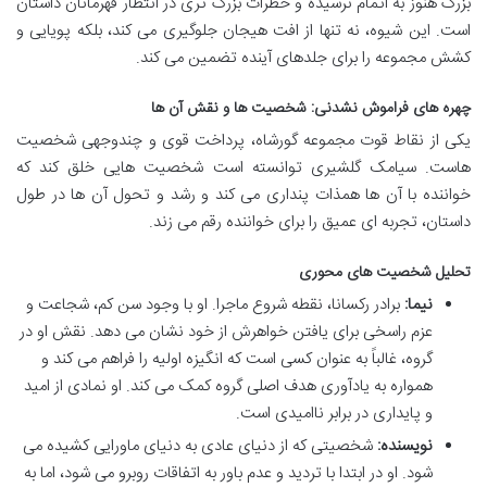
بزرگ هنوز به اتمام نرسیده و خطرات بزرگ تری در انتظار قهرمانان داستان
است. این شیوه، نه تنها از افت هیجان جلوگیری می کند، بلکه پویایی و
کشش مجموعه را برای جلدهای آینده تضمین می کند.
چهره های فراموش نشدنی: شخصیت ها و نقش آن ها
یکی از نقاط قوت مجموعه گورشاه، پرداخت قوی و چندوجهی شخصیت
هاست. سیامک گلشیری توانسته است شخصیت هایی خلق کند که
خواننده با آن ها همذات پنداری می کند و رشد و تحول آن ها در طول
داستان، تجربه ای عمیق را برای خواننده رقم می زند.
تحلیل شخصیت های محوری
نیما:
برادر رکسانا، نقطه شروع ماجرا. او با وجود سن کم، شجاعت و
عزم راسخی برای یافتن خواهرش از خود نشان می دهد. نقش او در
گروه، غالباً به عنوان کسی است که انگیزه اولیه را فراهم می کند و
همواره به یادآوری هدف اصلی گروه کمک می کند. او نمادی از امید
و پایداری در برابر ناامیدی است.
نویسنده:
شخصیتی که از دنیای عادی به دنیای ماورایی کشیده می
شود. او در ابتدا با تردید و عدم باور به اتفاقات روبرو می شود، اما به