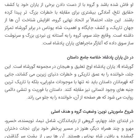
او فاش شده باشد و گروه با از دست دادن برخی از یاران خود یا کشف
حقایق تلخ، آمادگی بیشتری برای مقابله با خطرات بزرگ تر پیدا کرده
باشند. این جلد، احتمالاً بر اتحاد نهایی گروه، افزایش شناخت آن ها از
جهان تاریک، و کشف جایگاه و اهمیت شاه یوناس در برابر گورشاه تمرکز
داشته است. وقایع جلد سوم، گروه را به آستانه ی نبردی بزرگ و سرنوشت
ساز سوق داده که آغازگر ماجراهای یاران پادشاه است.
در دل یاران پادشاه: خلاصه جامع داستان
گورشاه 4: یاران پادشاه اوج تعلیق و هیجان در مجموعه گورشاه است. این
جلد، خواننده را به عمق تاریکی و خطرات دنیای زیرین می کشاند، جایی
که قهرمانان داستان باید نه تنها با موجودات ماورایی، بلکه با تاریک ترین
جنبه های وجود انسانی نیز مقابله کنند. داستان با فوریت و تنشی دائمی
روایت می شود که هر صفحه از آن، خواننده را به جلو می راند.
شروع ماموریتی نوین: وضعیت گروه و هدف اصلی
در ابتدای جلد چهارم، گروهی از بازماندگان، شامل نیما، نویسنده، خسرو،
مهرو و چند همراه دیگر، هنوز در مسیر پرخطر خود برای نجات دختران
گمشده و یافتن شاه یوناس هستند. آن ها پس از پشت سر گذاشتن