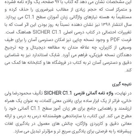
این مشخصات نشان می دهد که کتاب با ۹۷ صفحه، یک واژه نامه فشرده
و متمرکز است که حجم زیادی از مطالب غیرضروری را حذف کرده و
مستقیماً به هسته نیازهای واژگانی زبان آموزان سطح C1.1 می پردازد.
سال انتشار ۱۳۹۸ نیز نشان دهنده نسبتاً به روز بودن این اثر است که با
تغییرات احتمالی در کتاب درسی اصلی SICHER C1.1 هماهنگ است.
فرمت PDF و وجود نسخه چاپی نیز امکان دسترسی آسان را برای طیف
وسیعی از کاربران، چه علاقه مندان به مطالعه دیجیتال و چه ترجیح
دهندگان نسخه فیزیکی، فراهم می آورد. شابک استاندارد نیز به شناسایی
دقیق و دسترسی آسان تر به کتاب در فروشگاه ها و کتابخانه ها کمک می
کند.
نتیجه گیری
در نهایت،
واژه نامه آلمانی فارسی SICHER C1.1
تألیف محمودرضا ولی
خانی، فراتر از یک ابزار ساده برای یافتن معنی کلمات، به عنوان یک همراه
ارزشمند و راهنمایی جامع برای هر زبان آموز سطح C1.1 آلمانی خود را
مطرح می کند. این کتاب، با سازماندهی هوشمندانه درس به درس و ارائه
معانی دقیق و کاربردی واژگان، چالش های معمول در یادگیری لغات
پیشرفته را به فرصتی برای یادگیری سریع تر و مؤثرتر تبدیل می سازد.