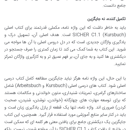
جامع دانست.
تکمیل کننده، نه جایگزین
باید به خاطر داشت که این واژه نامه، مکملی قدرتمند برای کتاب اصلی
SICHER C1.1 (Kursbuch) است. هدف اصلی آن، تسهیل درک و
یادگیری واژگان جدیدی است که در دل دروس اصلی با آن ها مواجه می
شوید. این کتاب به شما کمک می کند تا زمان کمتری را صرف جستجو در
دیکشنری ها کنید و به جای آن، بر فهم عمیق تر و به کارگیری واژگان تمرکز
نمایید.
با این حال، این واژه نامه هرگز نباید جایگزین مطالعه کامل کتاب درسی
اصلی شود. کتاب های درسی اصلی (Kursbuch و Arbeitsbuch) شامل
ساختارهای گرامری، تمرینات شنیداری، متون خواندنی و مکالمات هستند
که برای توسعه مهارت های چهارگانه (خواندن، نوشتن، شنیدن، صحبت
کردن) ضروری اند. واژه نامه، تنها یک قطعه از پازل یادگیری زبان است و
باید در کنار سایر منابع آموزشی مورد استفاده قرار گیرد. همچنین، این کتاب
جایگزین یک دیکشنری جامع برای یافتن معنی هر کلمه ای که ممکن است
در خارج از بافت کتاب SICHER C1.1 با آن مواجه شوید، نیست. بلکه