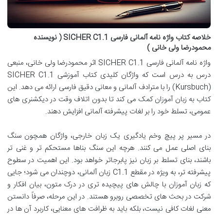
خلاصه کتاب واژه نامه آلمانی فارسی SICHER C1.1 ( نویسنده
محمودرضا ولی خانی )
واژه نامه آلمانی فارسی SICHER C1.1 اثر محمودرضا ولی خانی، منبعی
درس به درس است که واژگان کلیدی کتاب آموزشی SICHER C1.1
(Kursbuch) را با مترادف آلمانی و معانی دقیق فارسی ارائه می دهد. این
کتاب به زبان آموزان کمک می کند تا بدون اتلاف وقت در دیکشنری های
عمومی، تسلط خود را بر لغات پیشرفته آلمانی افزایش دهند.
در مسیر پر پیچ وخم یادگیری یک زبان خارجی، واژگان همچون سنگ
بنای اصلی عمل می کنند. هرچه این سنگ بناها مستحکم تر و غنی تر
باشند، بنای تسلط بر زبان نیز پابرجاتر خواهد بود. این اهمیت در سطوح
پیشرفته تر، به ویژه در مقطع C1.1 زبان آلمانی، دوچندان می شود؛ جایی
که زبان آموزان با چالش های پیچیده تری در درک متون، بیان افکار و
شرکت در بحث های تخصصی روبرو هستند. در این مرحله، صرفاً دانستن
معنی لغات کافی نیست، بلکه باید به ظرافت های معنایی، کاربرد آن ها در