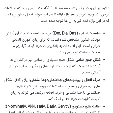
علاوه بر این، در یک واژه نامه سطح C1.1، انتظار می رود که اطلاعات
گرامری ضروری نیز برای هر واژه ارائه شود. این موارد شامل موارد زیر است
که در این واژه نامه نیز به آن ها توجه شده است:
جنسیت اسامی (Der, Die, Das):
برای هر اسم، جنسیت آن (مذکر،
مونث، خنثی) مشخص شده است، که برای زبان آموزان آلمانی
حیاتی است. این اطلاعات به یادگیری صحیح قواعد گرامری و
ساخت جملات کمک می کند.
شکل جمع اسامی:
شکل جمع بسیاری از اسامی نیز در کنار آن ها
آورده شده است، که از جمله دشواری های یادگیری اسامی در زبان
آلمانی است.
صرف افعال و پیشوندهای جداشدنی/جدا نشدنی:
برای افعال، شکل
های مهم صرفی و همچنین اطلاعات مربوط به پیشوندهای
جداشدنی یا جدا نشدنی و حرف اضافه مرتبط، می تواند به زبان
آموز در کاربرد صحیح افعال کمک کند.
حالت های دستوری (Nominativ, Akkusativ, Dativ, Genitiv):
اگر کلمه ای نیاز به حالت دستوری خاصی داشته باشد (مانند افعالی