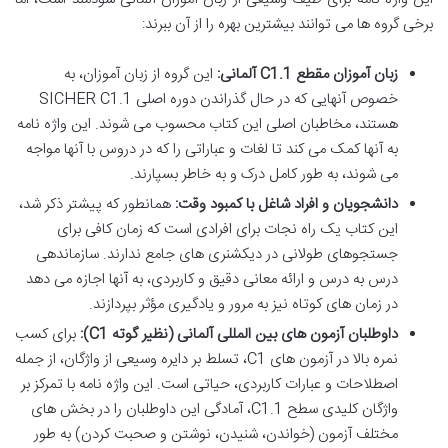
برخی گروه ها می توانند بیشترین بهره را از آن ببرند:
زبان آموزان مقطع C1.1 آلمانی:
این گروه از زبان آموزان، به
خصوص آنهایی که در حال گذراندن دوره اصلی SICHER C1.1
هستند، مخاطبان اصلی این کتاب محسوب می شوند. این واژه نامه
به آنها کمک می کند تا لغات و عباراتی را که در دروس با آنها مواجه
می شوند، به طور کامل درک و به خاطر بسپارند.
دانشجویان و افراد شاغل با کمبود وقت:
همانطور که پیشتر ذکر شد،
این کتاب یک راه نجات برای افرادی است که زمان کافی برای
جستجوهای طولانی در دیکشنری های جامع ندارند. سازماندهی
درس به درس و ارائه معانی دقیق و کاربردی، به آنها اجازه می دهد
در زمان های کوتاه نیز به مرور و یادگیری مؤثر بپردازند.
داوطلبان آزمون های بین المللی آلمانی (نظیر گوته C1):
برای کسب
نمره بالا در آزمون های C1، تسلط بر دایره وسیعی از واژگان، از جمله
اصطلاحات و عبارات کاربردی، حیاتی است. این واژه نامه با تمرکز بر
واژگان کلیدی سطح C1.1، آمادگی این داوطلبان را در بخش های
مختلف آزمون (خواندن، شنیدن، نوشتن و صحبت کردن) به طور