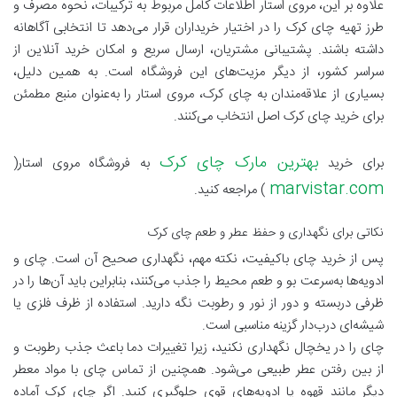
علاوه بر این، مروی استار اطلاعات کامل مربوط به ترکیبات، نحوه مصرف و
طرز تهیه چای کرک را در اختیار خریداران قرار می‌دهد تا انتخابی آگاهانه
داشته باشند. پشتیبانی مشتریان، ارسال سریع و امکان خرید آنلاین از
سراسر کشور، از دیگر مزیت‌های این فروشگاه است. به همین دلیل،
بسیاری از علاقه‌مندان به چای کرک، مروی استار را به‌عنوان منبع مطمئن
برای خرید چای کرک اصل انتخاب می‌کنند.
بهترین مارک چای کرک
برای خرید
به فروشگاه مروی استار(
marvistar.com
) مراجعه کنید.
نکاتی برای نگهداری و حفظ عطر و طعم چای کرک
پس از خرید چای باکیفیت، نکته مهم، نگهداری صحیح آن است. چای و
ادویه‌ها به‌سرعت بو و طعم محیط را جذب می‌کنند، بنابراین باید آن‌ها را در
ظرفی دربسته و دور از نور و رطوبت نگه دارید. استفاده از ظرف فلزی یا
شیشه‌ای درب‌دار گزینه مناسبی است.
چای را در یخچال نگهداری نکنید، زیرا تغییرات دما باعث جذب رطوبت و
از بین رفتن عطر طبیعی می‌شود. همچنین از تماس چای با مواد معطر
دیگر مانند قهوه یا ادویه‌های قوی جلوگیری کنید. اگر چای کرک آماده