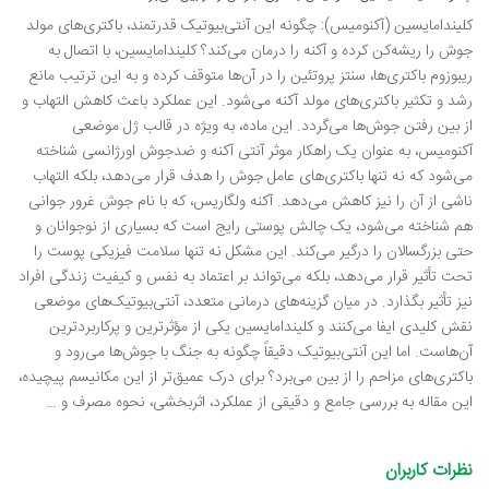
کلیندامایسین (آکنومیس): چگونه این آنتی‌بیوتیک قدرتمند، باکتری‌های مولد
جوش را ریشه‌کن کرده و آکنه را درمان می‌کند؟ کلیندامایسین، با اتصال به
ریبوزوم باکتری‌ها، سنتز پروتئین را در آن‌ها متوقف کرده و به این ترتیب مانع
رشد و تکثیر باکتری‌های مولد آکنه می‌شود. این عملکرد باعث کاهش التهاب و
از بین رفتن جوش‌ها می‌گردد. این ماده، به ویژه در قالب ژل موضعی
آکنومیس، به عنوان یک راهکار موثر آنتی آکنه و ضدجوش اورژانسی شناخته
می‌شود که نه تنها باکتری‌های عامل جوش را هدف قرار می‌دهد، بلکه التهاب
ناشی از آن را نیز کاهش می‌دهد. آکنه ولگاریس، که با نام جوش غرور جوانی
هم شناخته می‌شود، یک چالش پوستی رایج است که بسیاری از نوجوانان و
حتی بزرگسالان را درگیر می‌کند. این مشکل نه تنها سلامت فیزیکی پوست را
تحت تأثیر قرار می‌دهد، بلکه می‌تواند بر اعتماد به نفس و کیفیت زندگی افراد
نیز تأثیر بگذارد. در میان گزینه‌های درمانی متعدد، آنتی‌بیوتیک‌های موضعی
نقش کلیدی ایفا می‌کنند و کلیندامایسین یکی از مؤثرترین و پرکاربردترین
آن‌هاست. اما این آنتی‌بیوتیک دقیقاً چگونه به جنگ با جوش‌ها می‌رود و
باکتری‌های مزاحم را از بین می‌برد؟ برای درک عمیق‌تر از این مکانیسم پیچیده،
این مقاله به بررسی جامع و دقیقی از عملکرد، اثربخشی، نحوه مصرف و …
نظرات کاربران