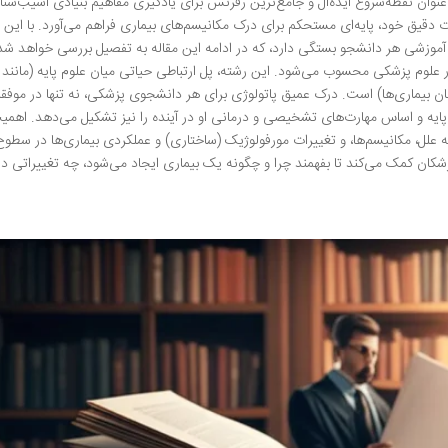
Robbins Basic Patholog” اغلب به عنوان نقطه‌شروع ایده‌آل و جامع‌ترین رفرنس برای یادگیری مفاهیم بنیادی آسیب‌
دقیق خود، پایه‌ای مستحکم برای درک مکانیسم‌های بیماری فراهم می‌آورد. با این ح
آموزشی هر دانشجو بستگی دارد، که در ادامه این مقاله به تفصیل بررسی خواهد شد
 علوم پزشکی محسوب می‌شود. این رشته، پل ارتباطی حیاتی میان علوم پایه (مانند
ان بیماری‌ها) است. درک عمیق پاتولوژی برای هر دانشجوی پزشکی، نه تنها در موفق
 پایه و اساس مهارت‌های تشخیصی و درمانی او در آینده را نیز تشکیل می‌دهد. اهمی
 علل، مکانیسم‌ها، و تغییرات مورفولوژیک (ساختاری) و عملکردی بیماری‌ها در سطوح
زشکان کمک می‌کند تا بفهمند چرا و چگونه یک بیماری ایجاد می‌شود، چه تغییراتی د