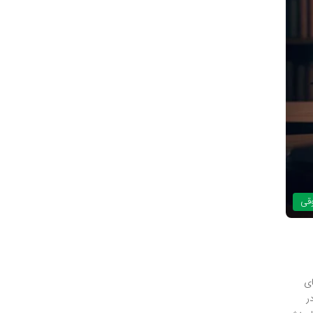
وقی
ای
ر