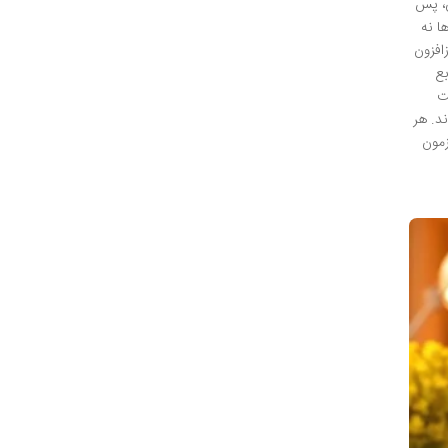
، پس
ا نه
افزون
بع
ت
د. هر
زمون