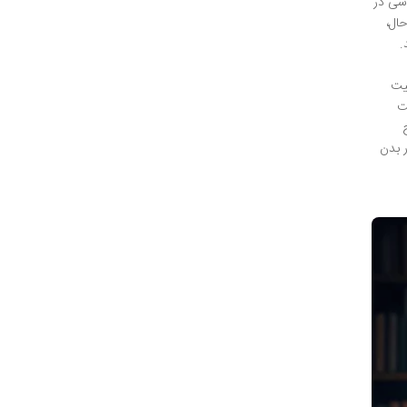
شناسی در
ال،
.
یت
ت
ر بدن