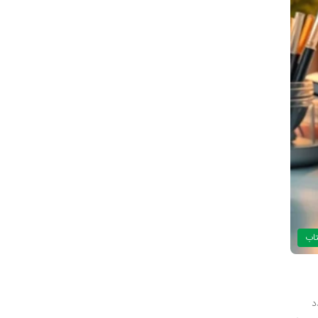
تاب
د