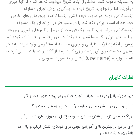
به مسابقه دعوت کنند. مشکل از اینجا شروع میشود، که هر کدام از آنها چیزی
میگویند. اما از کجا باید شروع کرد؟ اما یادگیری روش اجرای مسابقه
اینستاگرامی موفق در سایت قرعه کشی اینستاگرام، با پیچیدگی های خاص
خود همراه است. برای آنکه شما را در مسیر طراحی و اجرای یک مسابقه
اینستاگرامی موفق یاری کنیم، یک فهرست از مراحل و گام های ضروری جهت
برنامه ریزی برای یک مسابقه ی پرطرفدار در این پلتفرم برایتان آماده کرده ایم.
پیش از آنکه به فرآیند طراحی و اجرای مسابقه اینستاگرامی وارد شوید، باید در
وهلهی نخست برای آن برنامه ریزی کنید. بعد از آنکه برنده را شناسایی کردید،
نام یا یوزرنیم (user name) ایشان را به صورت عمومی …
نظرات کاربران
دیبا صوراسرافیل
در
نقش حیاتی اجاره جرثقیل در پروژه های نفت و گاز
لونا پیربازاری
در
نقش حیاتی اجاره جرثقیل در پروژه های نفت و گاز
بهرنگ قاسمی نژاد
در
نقش حیاتی اجاره جرثقیل در پروژه های نفت و گاز
زری قرایی
در
بهترین بازی آموزشی فومی برای کودکان؛ نقش لی‌لی و پازل در
یادگیری و رشد ذهنی