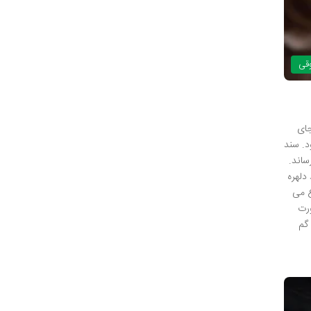
وقی
د، جای
د. سند
ساند.
دلهره
ع می
ورت
 گم