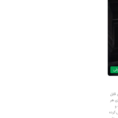
وقی
 قابل
ای هر
و
 کرده