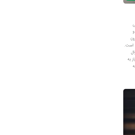
ی
و
ز،
ه است.
ال
ز به
ه