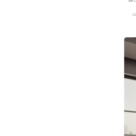
 ها،
ت