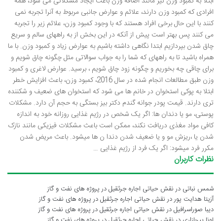
ابتلا به کمبود وزن نیز مانند اضافه وزن باعث ایجاد مشکلاتی می شود، همه
افرادی که کمبود وزن دارند، علائم و عوارض جانبی مربوط به آنرا تجربه نمی
کنند با این حال برخی افراد هستند که با وجود کمبود وزن، علائم زیر را تجربه
می کنند پس بهتر است پیش از آنکه در این بخش از به راههای سالم و سریع
چاق شدن بپردازیم ابتدا نگاهی داشته باشیم به عوارض زیاد و کمبود وزن. با ما
همراه باشید تا به راههای که شما را به جواب سوالاتی مثل چگونه چاق شویم و
برای چاقی چه بخوریم و چگونه زود چاق شویم ، برسید. عوارض لاغری و کمبود
وزن طبق مطالعات انجام شده در سال 2016، کمبود وزن، باعث افزایش خطر
ابتلا به پوکی استخوان در خانم ها می شود که استخوان های ضعیف و شکننده
تری دارند. قیمت پودر جوانه گندم دکتر بیز بستگی به حجم آن دارد. مشکلات
پوستی، مو یا دندان ها: اگر یک شخص در رژیم غذایی روزانه خود به اندازه
کافی مواد مغذی دریافت نکند، ممکن است باعث مشکلات فیزیکی مانند نازک
شدن یا ،ریزش مو و یا ضعیف شدن دندا ن ها میشود. باعث مریض شدن
مکرر فرد میشود: اگر یک فرد از رژیم غذایی …
نظرات کاربران
شمس نباتی
در
نقش حیاتی اجاره جرثقیل در پروژه های نفت و گاز
آزیتا هدایت پور
در
نقش حیاتی اجاره جرثقیل در پروژه های نفت و گاز
دیبا صوراسرافیل
در
نقش حیاتی اجاره جرثقیل در پروژه های نفت و گاز
لونا پیربازاری
در
نقش حیاتی اجاره جرثقیل در پروژه های نفت و گاز