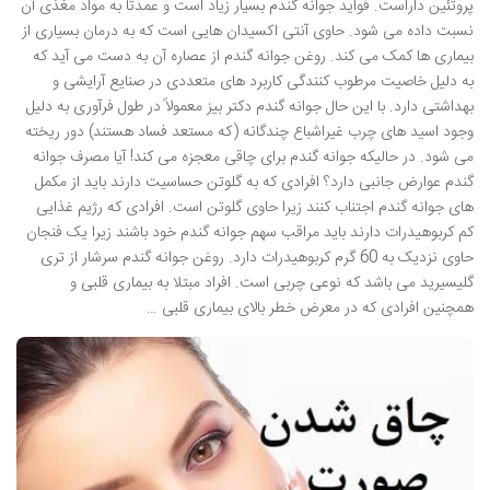
پروتئین داراست. فواید جوانه گندم بسیار زیاد است و عمدتاً به مواد مغذی آن
نسبت داده می شود. حاوی آنتی اکسیدان هایی است که به درمان بسیاری از
بیماری ها کمک می کند. روغن جوانه گندم از عصاره آن به دست می آید که
به دلیل خاصیت مرطوب کنندگی کاربرد های متعددی در صنایع آرایشی و
بهداشتی دارد. با این حال جوانه گندم دکتر بیز معمولاً در طول فرآوری به دلیل
وجود اسید های چرب غیراشباع چندگانه (که مستعد فساد هستند) دور ریخته
می شود. در حالیکه جوانه گندم برای چاقی معجزه می کند! آیا مصرف جوانه
گندم عوارض جانبی دارد؟ افرادی که به گلوتن حساسیت دارند باید از مکمل
های جوانه گندم اجتناب کنند زیرا حاوی گلوتن است. افرادی که رژیم غذایی
کم کربوهیدرات دارند باید مراقب سهم جوانه گندم خود باشند زیرا یک فنجان
حاوی نزدیک به 60 گرم کربوهیدرات دارد. روغن جوانه گندم سرشار از تری
گلیسیرید می باشد که نوعی چربی است. افراد مبتلا به بیماری قلبی و
همچنین افرادی که در معرض خطر بالای بیماری قلبی …