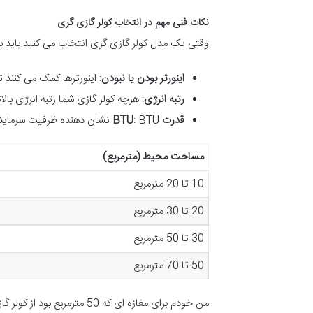
نکات فنی مهم در انتخاب کولر گازی گری
وقتی یک مدل کولر گازی گری انتخاب می کنید باید به
اینورتر بودن یا نبودن
: اینورترها کمک می کنند ت
رتبه انرژی
: هرچه کولر گازی شما رتبه انرژی با
قدرت
BTU
: BTU نشان دهنده ظرفیت سرمایشی کولر گازی است بسته به مساحت محیط میزان BTU لازم را محاسبه کنید.
مساحت محیط (مترمربع)
10 تا 20 مترمربع
20 تا 30 مترمربع
30 تا 50 مترمربع
50 تا 70 مترمربع
من خودم برای مغازه ای که 50 مترمربع بود از کولر گازی با ظرفیت 24000 BTU استفاده کردم و نتیجه عالی بود محیط کاملا خنک شد و دستگاه با حداقل صدا کار می کرد.