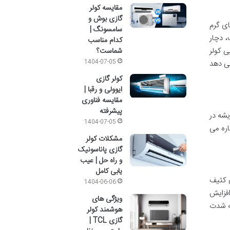
مقایسه کولر
گازی بوش و
ای گرم
سامسونگ |
، دچار
کدام مناسب
ی کولر
شماست؟
1404-07-05
می دهد
کولر گازی
ایوولی و رقبا |
مقایسه فناوری
پیشرفته
یشه در
1404-07-05
اره می
مشکلات کولر
گازی پاناسونیک
و راه حل | عیب
یابی کامل
 کثیف
1404-06-06
افزایش
ویژگی های
ه شدت
هوشمند کولر
گازی TCL |