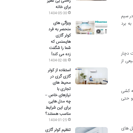
راحتی بی نظیر
برای خانه
1404-05-30
در سیم
ویژگی های
ه برد
منحصر به فرد
کولر گازی
هایسنس که
شما را شگفت
ت دچار
زده می کند!
عی از
1404-02-08
استفاده از کولر
گازی گری در
محیط های
تجاری با
ه کشی
نیازهای خاص –
و حتی
چه مدل هایی
برای این شرایط
مناسب هستند؟
1404-01-25
حل های
تنظیم کولر گازی