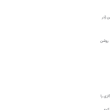
ن (در
ل روشن
ازی را
کمه