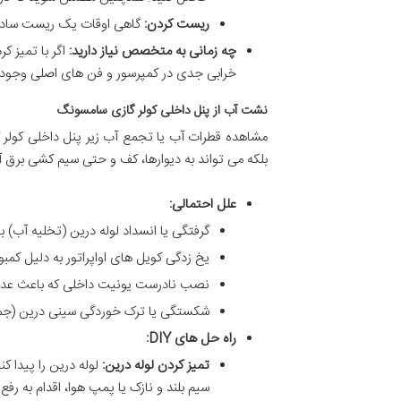
ریست کردن:
گاهی اوقات یک ریست ساده ب
چه زمانی به متخصص نیاز دارید:
اگر با تمیز کر
خرابی جدی در کمپرسور و فن های اصلی وجود د
نشت آب از پنل داخلی کولر گازی سامسونگ
مشاهده قطرات آب یا تجمع آب زیر پنل داخلی کولر گ
بلکه می تواند به دیوارها، کف و حتی سیم کشی برق 
علل احتمالی:
گرفتگی یا انسداد لوله درین (تخلیه آب) با
یخ زدگی کویل های اواپراتور به دلیل کمبود
نصب نادرست یونیت داخلی که باعث عدم
شکستگی یا ترک خوردگی سینی درین (جم
راه حل های DIY:
تمیز کردن لوله درین:
لوله درین را پیدا ک
سیم بلند و نازک یا پمپ هوا، اقدام به رفع