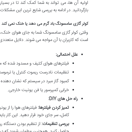
اولیه آن ها، می تواند به شما کمک کند تا در بسیار
بازگردانید. در ادامه به بررسی شایع ترین این مشکلات
کولر گازی سامسونگ باد گرم می دهد یا خنک نمی کند
وقتی کولر گازی سامسونگ شما به جای هوای خنک، باد 
است که کاربران با آن مواجه می شوند. دلایل متعددی ب
علل احتمالی:
فیلترهای هوای کثیف و مسدود شده که 
تنظیمات نادرست ریموت کنترل یا ترموست
کمبود گاز مبرد در سیستم که نشان دهنده ن
خرابی کمپرسور یا فن یونیت خارجی.
راه حل های DIY:
تمیز کردن فیلترها:
فیلترهای هوا را از یو
کامل، سر جای خود قرار دهید. این کار باید
بررسی تنظیمات:
حاصل کنید. همچنین مطمئن شوید که درب ه