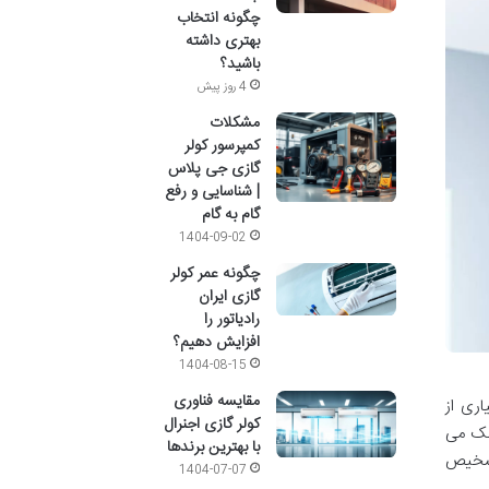
چگونه انتخاب
بهتری داشته
باشید؟
4 روز پیش
مشکلات
کمپرسور کولر
گازی جی پلاس
| شناسایی و رفع
گام به گام
1404-09-02
چگونه عمر کولر
گازی ایران
رادیاتور را
افزایش دهیم؟
1404-08-15
مقایسه فناوری
ری از
کولر گازی اجنرال
کمک می
با بهترین برندها
تشخیص
1404-07-07