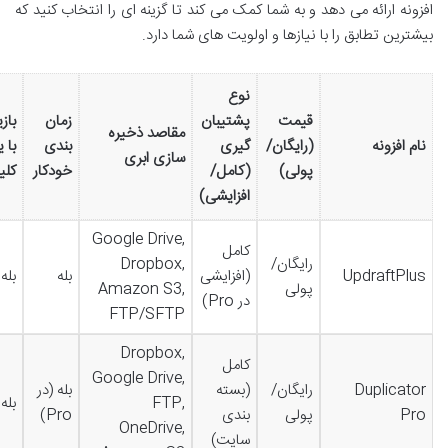
افزونه ارائه می دهد و به شما کمک می کند تا گزینه ای را انتخاب کنید که
بیشترین تطابق را با نیازها و اولویت های شما دارد.
نوع
قیمت
پشتیبان
زمان
بازی
مقاصد ذخیره
نام افزونه
(رایگان/
گیری
بندی
با 
سازی ابری
پولی)
(کامل/
خودکار
کل
افزایشی)
Google Drive,
کامل
رایگان/
Dropbox,
UpdraftPlus
(افزایشی
بله
بله
پولی
Amazon S3,
در Pro)
FTP/SFTP
Dropbox,
کامل
Google Drive,
Duplicator
رایگان/
(بسته
بله (در
FTP,
بله
Pro
پولی
بندی
Pro)
OneDrive,
سایت)