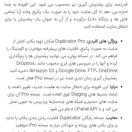
قدرتمند برای پشتیبان گیری نیز محسوب می شود. این افزونه به شما
اجازه می دهد تا کل سایت خود را به صورت یک پکیج واحد (با تمامی
فایل ها و پایگاه داده) درآورده و از آن به عنوان یک پشتیبان یا برای
انتقال سایت استفاده کنید.
ویژگی های کلیدی:
Duplicator Pro امکان تهیه بکاپ کامل از
سایت به صورت پکیج، قابلیت های پیشرفته مهاجرت و کلونینگ را
فراهم می کند. در نسخه پولی، می توانید پشتیبان ها را رمزگذاری
کرده و آنها را در سرویس های ابری محبوب مانند Dropbox،
Google Drive، FTP، OneDrive و Amazon S3 ذخیره کنید.
پشتیبان گیری زمان بندی شده نیز در نسخه Pro فعال است.
مزایا:
این افزونه برای انتقال سایت به هاست جدید، تغییر دامنه، یا
ایجاد محیط های Staging فوق العاده است. نسخه Pro آن برای
سایت های حجیم و شبکه های چندسایته وردپرس به خوبی عمل
می کند و با cPanel API ادغام می شود.
معایب:
نسخه رایگان Duplicator قابلیت زمان بندی بکاپ را ندارد
و برای بکاپ های روزانه و خودکار، نیاز به نسخه Pro خواهید