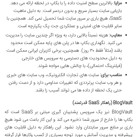
مزایا:
بالاترین سطح امنیت داده را با بکاپ در لحظه ارائه می دهد.
بازیابی سایت بسیار سریع و بدون دردسر است. به دلیل ماهیت
SaaS، هیچ باری بر سرور سایت شما تحمیل نمی کند. همچنین با
سایر قابلیت های امنیتی و عملکردی جت پک یکپارچه است.
معایب:
هزینه نسبتاً بالایی دارد، به ویژه اگر چندین سایت را مدیریت
می کنید. نگهداری بکاپ ها در پلن های پایه ممکن است محدود
باشد (مثلاً فقط ۳۰ روز). همچنین، برخی کاربران ایرانی ممکن است
به دلیل محدودیت های دسترسی به سرویس های خارجی
(فیلترینگ احتمالی)، با چالش هایی مواجه شوند.
مناسب برای:
سایت های تجارت الکترونیک، وب سایت های خبری
و هر وب سایت پرترددی که تغییرات مداومی دارد و از دست رفتن
حتی یک لحظه از داده ها می تواند آسیب زا باشد.
BlogVault (راهکار SaaS قدرتمند)
BlogVault نیز یک سرویس پشتیبان گیری مبتنی بر SaaS است که
بکاپ ها را خارج از سرور شما ذخیره می کند و این کار باعث می شود هیچ
باری بر منابع سرور سایتتان وارد نشود. این راهکار به دلیل قابلیت های
پیشرفته و مدیریت آسانش، مورد توجه بسیاری از کسب وکارها قرار گرفته