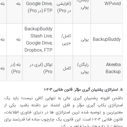
رایگان/
WPvivid
(افزایشی
Google Drive,
بله
بله
پولی
در Pro)
FTP (در Pro)
BackupBuddy
کامل/
Stash Live,
BackupBuddy
پولی
بله
بله
جزیی
Google Drive,
Dropbox, FTP
Akeeba
رایگان/
لوکال (ابری در
بله (در
کامل
بله
Backup
پولی
Pro)
Pro)
۵. استراتژی پشتیبان گیری مؤثر: قانون طلایی ۳-۲-۱
داشتن افزونه پشتیبان گیری عالی به تنهایی کافی نیست؛ باید یک
استراتژی بکاپ گیری مؤثر و قابل اعتماد نیز داشته باشید. یکی از
معتبرترین و توصیه شده ترین استراتژی ها در دنیای فناوری اطلاعات،
قانون طلایی ۳-۲-۱ است. این قانون، یک چارچوب ساده اما قدرتمند برای
حفاظت از داده های شما فراهم می کند.