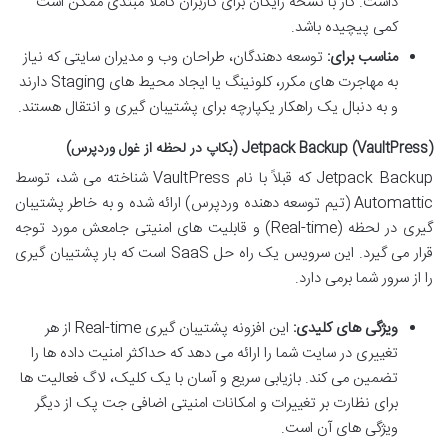
داشت. کار با نسخه رایگان برای کاربران کاملاً مبتدی ممکن است
کمی پیچیده باشد.
مناسب برای:
توسعه دهندگان، طراحان وب و مدیران سایتی که نیاز
به مهاجرت های مکرر، کلونینگ یا ایجاد محیط های Staging دارند
و به دنبال یک راهکار یکپارچه برای پشتیبان گیری و انتقال هستند.
Jetpack Backup (VaultPress) (بکاپ در لحظه از غول وردپرس)
Jetpack Backup که قبلاً با نام VaultPress شناخته می شد، توسط
Automattic (تیم توسعه دهنده وردپرس) ارائه شده و به خاطر پشتیبان
گیری در لحظه (Real-time) و قابلیت های امنیتی جامعش مورد توجه
قرار می گیرد. این سرویس یک راه حل SaaS است که بار پشتیبان گیری
را از سرور شما برمی دارد.
ویژگی های کلیدی:
این افزونه پشتیبان گیری Real-time از هر
تغییری در سایت شما را ارائه می دهد که حداکثر امنیت داده ها را
تضمین می کند. بازیابی سریع و آسان با یک کلیک، لاگ فعالیت ها
برای نظارت بر تغییرات و امکانات امنیتی اضافی جت پک از دیگر
ویژگی های آن است.