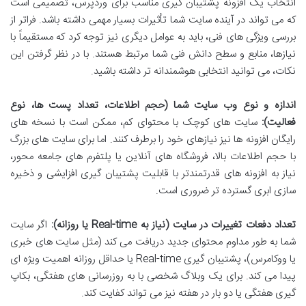
انتخاب یک افزونه پشتیبان گیری مناسب برای وردپرس، تصمیمی است
که می تواند در آینده سایت شما تأثیرات بسیار مهمی داشته باشد. فراتر از
بررسی ویژگی های فنی، باید به عوامل دیگری نیز توجه کرد که مستقیماً با
نیازها، منابع و سطح دانش فنی شما مرتبط هستند. با در نظر گرفتن این
نکات، می توانید انتخابی هوشمندانه تر داشته باشید.
اندازه و نوع وب سایت شما (حجم اطلاعات، تعداد پست ها، نوع
فعالیت):
سایت های کوچک با محتوای کم، ممکن است با نسخه های
رایگان افزونه ها نیز نیازهای خود را برطرف کنند. اما برای سایت های بزرگ
با حجم اطلاعات بالا، فروشگاه های آنلاین یا پلتفرم های جامعه محور،
نیاز به افزونه های قدرتمندتر با قابلیت پشتیبان گیری افزایشی و ذخیره
سازی ابری گسترده تر ضروری است.
تعداد دفعات تغییرات در سایت (نیاز به Real-time یا روزانه):
اگر سایت
شما به طور مداوم محتوای جدید دریافت می کند (مثل سایت های خبری
یا ووکامرس)، پشتیبان گیری Real-time یا حداقل روزانه اهمیت ویژه ای
پیدا می کند. برای یک وبلاگ شخصی با به روزرسانی های هفتگی، بکاپ
گیری هفتگی یا دو بار در هفته نیز می تواند کفایت کند.