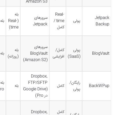
Amazon S3
Real-
بله
Jetpack
سرورهای
پولی
time /
(Real-
بله
Jetpack
Backup
کامل
time)
سرورهای
پولی
کامل/
بله
BlogVault
BlogVault
بله
(SaaS)
افزایشی
(روزانه)
(Amazon S2)
Dropbox,
رایگان/
FTP/SFTP
بله 
BackWPup
کامل
بله
پولی
(Google Drive
ro)
در Pro)
کامل
Dropbox,