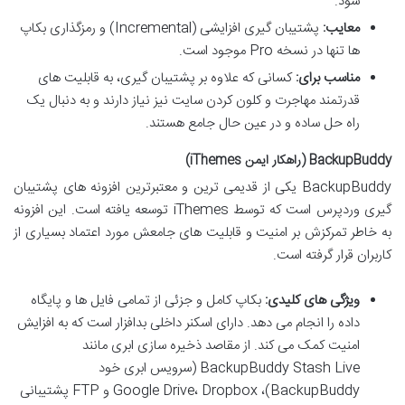
شود.
معایب:
پشتیبان گیری افزایشی (Incremental) و رمزگذاری بکاپ
ها تنها در نسخه Pro موجود است.
مناسب برای:
کسانی که علاوه بر پشتیبان گیری، به قابلیت های
قدرتمند مهاجرت و کلون کردن سایت نیز نیاز دارند و به دنبال یک
راه حل ساده و در عین حال جامع هستند.
BackupBuddy (راهکار ایمن iThemes)
BackupBuddy یکی از قدیمی ترین و معتبرترین افزونه های پشتیبان
گیری وردپرس است که توسط iThemes توسعه یافته است. این افزونه
به خاطر تمرکزش بر امنیت و قابلیت های جامعش مورد اعتماد بسیاری از
کاربران قرار گرفته است.
ویژگی های کلیدی:
بکاپ کامل و جزئی از تمامی فایل ها و پایگاه
داده را انجام می دهد. دارای اسکنر داخلی بدافزار است که به افزایش
امنیت کمک می کند. از مقاصد ذخیره سازی ابری مانند
BackupBuddy Stash Live (سرویس ابری خود
BackupBuddy)، Google Drive، Dropbox و FTP پشتیبانی