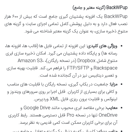
BackWPup (گزینه معتبر و جامع)
BackWPup یک افزونه پشتیبان گیری جامع است که بیش از ۶۰۰ هزار
نصب فعال دارد و به دلیل پوشش کامل تمامی اجزای سایت و گزینه های
متنوع ذخیره سازی، به عنوان یک گزینه معتبر شناخته می شود.
ویژگی های کلیدی:
این افزونه از تمامی فایل ها (قالب ها، افزونه ها،
رسانه ها) و پایگاه داده پشتیبان می گیرد. امکان ذخیره سازی ابری
متنوع شامل Dropbox (در نسخه رایگان)، Amazon S3،
Rackspace و FTP/SFTP را فراهم می کند. قابلیت بهینه سازی
و تعمیر دیتابیس نیز در آن گنجانده شده است.
مزایا:
جامعیت در بکاپ گیری، نسخه رایگان با قابلیت های مناسب
و کافی برای بسیاری از کاربران. قابل اجرا بر روی سرورهای ویندوز و
لینوکس و قابلیت برون ریزی فایل XML وردپرس.
معایب:
برخی مقاصد ابری محبوب مانند Google Drive و
OneDrive تنها در نسخه Pro قابل دسترسی هستند. رابط کاربری
آن برای برخی کاربران ممکن است کمی قدیمی به نظر برسد.
مناسب برای:
کاربرانی که به دنبال یک گزینه متعادل و جامع بین