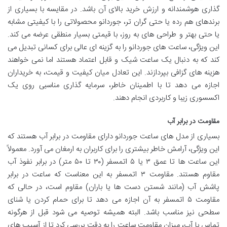
گذاری هوشمندانه و ارزش خرید بالای آن باشد. در مقایسه با بسیاری از
برندهای هم رده یا حتی گران تر، جوردانو محصولاتی را با کیفیتی مشابه
یا حتی بهتر و طراحی های به روز، با قیمتی بسیار منطقی عرضه می کند.
این ویژگی، ساعت های جوردانو را به گزینه ای عالی برای کسانی تبدیل می
کند که به دنبال یک ساعت شیک و قابل اعتماد هستند اما نمی خواهند
هزینه های گزافی بپردازند. این تعادل میان کیفیت و قیمت، به خریداران
اجازه می دهد تا با اطمینان خاطر، سرمایه گذاری مناسبی روی یک
اکسسوری زیبا و کاربردی انجام دهند.
مقاومت در برابر آب
بسیاری از مدل های ساعت جوردانو دارای مقاومت در برابر آب هستند که
این ویژگی، آرامش خاطر بیشتری را برای کاربران به ارمغان می آورد. معمولاً
این ساعت ها تا عمق ۳ یا ۵ اتمسفر (۳۰ تا ۵۰ متر) در برابر نفوذ آب
مقاوم هستند. مقاومت ۳ اتمسفر به این معناست که ساعت در برابر
پاشش آب (مانند شستن دست ها یا باران) مقاوم است، در حالی که
مقاومت ۵ اتمسفر به آن اجازه می دهد تا برای حمام کردن یا شنای
سطحی نیز مناسب باشد. البته همیشه توصیه می شود قبل از هرگونه
تماس با آب، میزان مقاومت ساعت را به دقت بررسی کرد تا از آسیب های