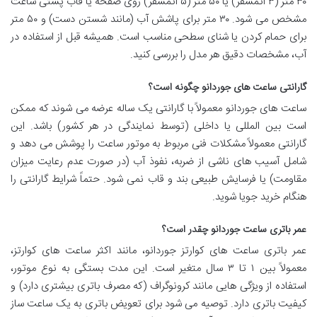
۳۰ متر (۳ اتمسفر) یا ۵۰ متر (۵ اتمسفر) روی صفحه یا قاب پشتی ساعت
مشخص می شود. ۳۰ متر برای پاشش آب (مانند شستن دست) و ۵۰ متر
برای حمام کردن یا شنای سطحی مناسب است. همیشه قبل از استفاده در
آب، مشخصات دقیق هر مدل را بررسی کنید.
گارانتی ساعت های جوردانو چگونه است؟
ساعت های جوردانو معمولاً با گارانتی یک ساله عرضه می شوند که ممکن
است بین المللی یا داخلی (توسط نمایندگی در هر کشور) باشد. این
گارانتی معمولاً مشکلات فنی مربوط به موتور ساعت را پوشش می دهد و
شامل آسیب های ناشی از ضربه، نفوذ آب (در صورت عدم رعایت میزان
مقاومت) یا فرسایش طبیعی بند و قاب نمی شود. حتماً شرایط گارانتی را
هنگام خرید جویا شوید.
عمر باتری ساعت جوردانو چقدر است؟
عمر باتری ساعت های کوارتز جوردانو، مانند اکثر ساعت های کوارتز،
معمولاً بین ۱ تا ۳ سال متغیر است. این مدت بستگی به نوع موتور،
استفاده از ویژگی هایی مانند کرونوگراف (که مصرف باتری بیشتری دارد) و
کیفیت باتری دارد. توصیه می شود برای تعویض باتری به یک ساعت ساز