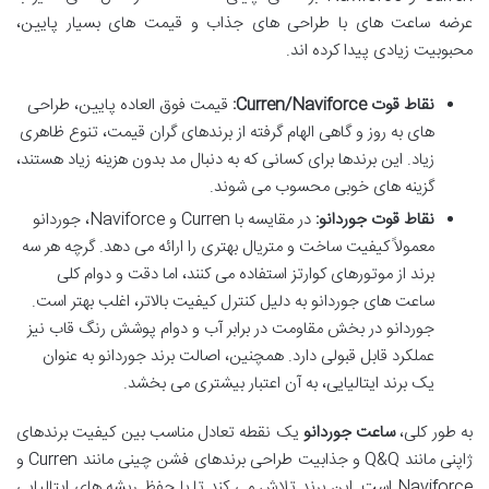
عرضه ساعت های با طراحی های جذاب و قیمت های بسیار پایین،
محبوبیت زیادی پیدا کرده اند.
نقاط قوت Curren/Naviforce:
قیمت فوق العاده پایین، طراحی
های به روز و گاهی الهام گرفته از برندهای گران قیمت، تنوع ظاهری
زیاد. این برندها برای کسانی که به دنبال مد بدون هزینه زیاد هستند،
گزینه های خوبی محسوب می شوند.
نقاط قوت جوردانو:
در مقایسه با Curren و Naviforce، جوردانو
معمولاً کیفیت ساخت و متریال بهتری را ارائه می دهد. گرچه هر سه
برند از موتورهای کوارتز استفاده می کنند، اما دقت و دوام کلی
ساعت های جوردانو به دلیل کنترل کیفیت بالاتر، اغلب بهتر است.
جوردانو در بخش مقاومت در برابر آب و دوام پوشش رنگ قاب نیز
عملکرد قابل قبولی دارد. همچنین، اصالت برند جوردانو به عنوان
یک برند ایتالیایی، به آن اعتبار بیشتری می بخشد.
به طور کلی،
ساعت جوردانو
یک نقطه تعادل مناسب بین کیفیت برندهای
ژاپنی مانند Q&Q و جذابیت طراحی برندهای فشن چینی مانند Curren و
Naviforce است. این برند تلاش می کند تا با حفظ ریشه های ایتالیایی