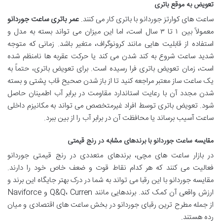
تعویض به موقع باتری
ساعت های کوارتز جوردانو با باتری کار می کنند.
عمر باتری ساعت جوردانو
معمولاً بین ۱ تا ۳ سال است، اما این میزان می تواند بسته به مدل و
استفاده از قابلیت هایی مانند کرونوگراف، متغیر باشد. زمانی که متوجه
شدید ساعت شروع به کند شدن می کند یا حرکت عقربه ها نامنظم شده
است، زمان تعویض باتری فرا رسیده است. برای تعویض باتری، حتماً به
یک ساعت ساز معتبر مراجعه کنید تا از باز شدن صحیح قاب پشتی و بسته
شدن مجدد آن با رعایت استاندارد مقاومت در برابر آب اطمینان حاصل
شود. تعویض باتری توسط افراد غیرمتخصص می تواند به مکانیزم داخلی
ساعت آسیب برساند یا محافظت آن در برابر آب را از بین ببرد.
مقایسه ساعت جوردانو با برندهای مشابه در رنج قیمتی
در بازار ساعت های مچی، برندهای متعددی در رنج قیمتی جوردانو
فعالیت می کنند که هر کدام نقاط قوت و ضعف خاص خود را دارند.
مقایسه جوردانو با این رقبا می تواند به شما در درک بهتر جایگاه این برند و
ارزش واقعی آن کمک کند. برندهایی مانند Q&Q، Curren و Naviforce
از جمله مطرح ترین رقبای جوردانو در بخش ساعت های اقتصادی و میان
رده هستند.