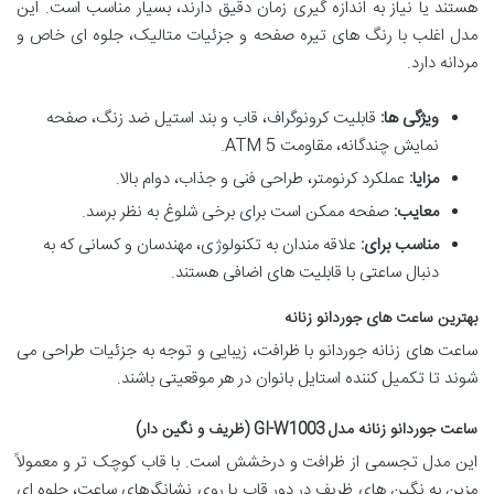
هستند یا نیاز به اندازه گیری زمان دقیق دارند، بسیار مناسب است. این
مدل اغلب با رنگ های تیره صفحه و جزئیات متالیک، جلوه ای خاص و
مردانه دارد.
ویژگی ها:
قابلیت کرونوگراف، قاب و بند استیل ضد زنگ، صفحه
نمایش چندگانه، مقاومت 5 ATM.
مزایا:
عملکرد کرنومتر، طراحی فنی و جذاب، دوام بالا.
معایب:
صفحه ممکن است برای برخی شلوغ به نظر برسد.
مناسب برای:
علاقه مندان به تکنولوژی، مهندسان و کسانی که به
دنبال ساعتی با قابلیت های اضافی هستند.
بهترین ساعت های جوردانو زنانه
ساعت های زنانه جوردانو با ظرافت، زیبایی و توجه به جزئیات طراحی می
شوند تا تکمیل کننده استایل بانوان در هر موقعیتی باشند.
ساعت جوردانو زنانه مدل GI-W1003 (ظریف و نگین دار)
این مدل تجسمی از ظرافت و درخشش است. با قاب کوچک تر و معمولاً
مزین به نگین های ظریف در دور قاب یا روی نشانگرهای ساعت، جلوه ای