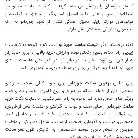
که هر سلیقه ای را پوشش می دهد، گرفته تا کیفیت ساخت مطلوب با
استفاده از متریال هایی نظیر استیل ضد زنگ و بندهای با کیفیت، و
موتورهای کوارتز ژاپنی دقیق، همگی نشان از تعهد جوردانو به ارائه
محصولی با ارزش به مشتریانش دارد.
نکته برجسته دیگر،
قیمت ساعت جوردانو
است که با توجه به کیفیت و
زیبایی ارائه شده، بسیار رقابتی بوده و
ارزش خرید بالا
یی را برای خریداران
به ارمغان می آورد. مقاومت در برابر آب در اکثر مدل ها، ساعت های
جوردانو را به گزینه ای کاربردی برای استفاده روزمره تبدیل می کند.
برای یافتن
بهترین ساعت جوردانو
برای خود، کافی است معیارهای
شخصی تان از جمله سلیقه در طراحی، نوع کاربری، جنس بند و قاب،
ویژگی های خاص مورد نیاز و بودجه را در نظر بگیرید. با رعایت
نکات خرید
ساعت جوردانو
از منابع معتبر و توجه به گارانتی و خدمات پس از فروش،
می توانید از اصالت و کیفیت محصول خود اطمینان حاصل کنید.
همچنین، مراقبت و نگهداری صحیح از ساعت، شامل تمیز کردن منظم و
تعویض به موقع باتری توسط متخصص، به افزایش
طول عمر ساعت
جوردانو
شما کمک شایانی خواهد کرد.