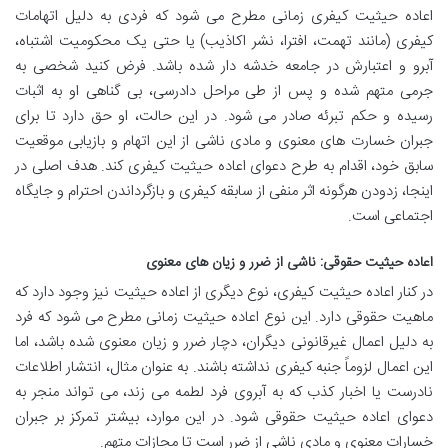
اعاده حیثیت کیفری زمانی مطرح می شود که فردی به دلیل اتهامات
کیفری (مانند تهمت، افترا، نشر اکاذیب) یا حتی یک محکومیت اشتباه،
آبرو و اعتبارش در جامعه خدشه دار شده باشد. فرض کنید شخصی به
جرمی متهم شده و پس از طی مراحل دادرسی، بی گناهی او به اثبات
رسیده و حکم تبرئه صادر می شود. در این حالت، او حق دارد تا برای
جبران خسارت های معنوی و مادی ناشی از این اتهام و بازیابی موقعیت
سابق خود، اقدام به طرح دعوای اعاده حیثیت کیفری کند. هدف اصلی در
اینجا، زدودن هرگونه اثر منفی از سابقه کیفری و بازگرداندن احترام و جایگاه
اجتماعی است.
اعاده حیثیت حقوقی: ناشی از ضرر و زیان های معنوی
در کنار اعاده حیثیت کیفری، نوع دیگری از اعاده حیثیت نیز وجود دارد که
ماهیت حقوقی دارد. این نوع اعاده حیثیت زمانی مطرح می شود که فرد
به دلیل اعمال غیرقانونی دیگران، دچار ضرر و زیان معنوی شده باشد، اما
این اعمال لزوماً جنبه کیفری نداشته باشند. به عنوان مثال، انتشار اطلاعات
نادرست یا اخبار کذب که به آبروی فرد لطمه می زند، می تواند منجر به
دعوای اعاده حیثیت حقوقی شود. در این موارد، بیشتر تمرکز بر جبران
خسارات معنوی و مادی ناشی از ضرر است تا مجازات متهم.