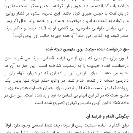
در اضطراب گذرانده، مورد بازجویی قرار گرفته، و حتی ممکن است مدتی را
در بازداشت یا حبس سپری کرده باشد. این تجربه، علاوه بر فشار روانی،
می تواند به شدت به آبرو و موقعیت اجتماعی او لطمه بزند. حال اگر پس
از طی مراحل طولانی دادرسی، بی گناهی او به اثبات برسد و حکم تبرئه
صادر شود، چه اتفاقی می افتد؟ آیا همه چیز به حالت اول برمی گردد؟
حق درخواست اعاده حیثیت برای متهمین تبرئه شده
قانون برای متهمینی که پس از طی فرآیند قضایی، تبرئه می شوند، حق
درخواست اعاده حیثیت را به رسمیت شناخته است. این حق به آن ها
اجازه می دهد تا برای بازیابی آبرو و اعتباری که در دوران اتهام زنی و
دادرسی خدشه دار شده، اقدام کنند. در واقع، حکم تبرئه تنها پایان یک
پرونده کیفری نیست، بلکه آغاز فرصتی برای جبران خسارت های معنوی و
مادی است که در اثر این اتهام بی اساس به فرد وارد شده است. این حق در
ماده ۲۵۵ قانون آیین دادرسی کیفری تصریح شده است.
چگونگی اقدام و شرایط آن
برای اقدام به اعاده حیثیت پس از تبرئه، چند شرط اساسی وجود دارد. اولاً،
باید حکم قطعی تبرئه از مراجع قضایی صادر شده باشد. ثانیاً، فرد باید