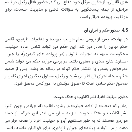
های قانونی، از حقوق موکل خود دفاع می کند. حضور فعال وکیل در تمام
مراحل، از جمله پاسخگویی به سؤالات قاضی و مدیریت جلسات، برای
موفقیت پرونده حیاتی است.
4.5. صدور حکم و اجرای آن
در نهایت، پس از بررسی تمام جوانب پرونده و دفاعیات طرفین، قاضی
حکم نهایی را صادر می کند. این حکم می تواند شامل اعاده حیثیت،
محکومیت متهم به مجازات قانونی (در پرونده های کیفری)، یا جبران
خسارت های مادی و معنوی باشد. در برخی موارد، حکم می تواند شامل
عذرخواهی رسمی یا انتشار حکم تبرئه در رسانه ها باشد. پس از صدور
حکم، مرحله اجرای آن آغاز می شود و وکیل، مسئول پیگیری اجرای کامل و
صحیح حکم صادره است تا حقوق موکلش به طور کامل محقق شود.
دعاوی مرتبط: افترا، نشر اکاذیب و هتک حرمت
زمانی که صحبت از اعاده حیثیت می شود، اغلب نام جرائمی چون افترا،
نشر اکاذیب و هتک حرمت نیز به میان می آید. این جرائم، از جمله
مواردی هستند که به طور مستقیم آبرو و حیثیت افراد را هدف قرار می
دهند و می توانند پیامدهای جبران ناپذیری برای قربانیان داشته باشند.