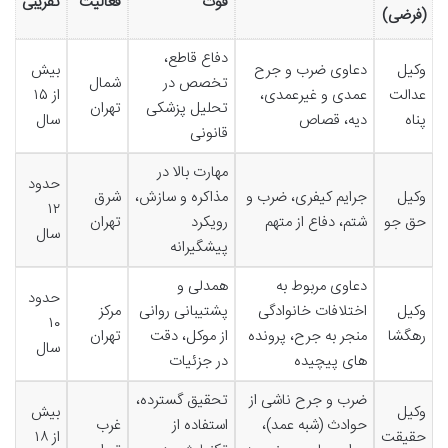
قوت
فعالیت
تقریبی
(فرضی)
دفاع قاطع،
وکیل
دعاوی ضرب و جرح
بیش
تخصص در
شمال
عدالت
عمدی و غیرعمدی،
از ۱۵
تحلیل پزشکی
تهران
پناه
دیه، قصاص
سال
قانونی
مهارت بالا در
حدود
وکیل
جرایم کیفری، ضرب و
مذاکره و سازش،
شرق
۱۲
حق جو
شتم، دفاع از متهم
رویکرد
تهران
سال
پیشگیرانه
دعاوی مربوط به
همدلی و
حدود
وکیل
اختلافات خانوادگی
پشتیبانی روانی
مرکز
۱۰
رهگشا
منجر به جرح، پرونده
از موکل، دقت
تهران
سال
های پیچیده
در جزئیات
ضرب و جرح ناشی از
تحقیق گسترده،
وکیل
بیش
حوادث (شبه عمد)،
استفاده از
غرب
حقیقت
از ۱۸