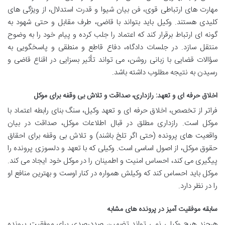
مهارت های ارتباطی قوی، فن بیان شیوا و قدرت استدلال، از ویژگی های
کلیدی هستند. وکیل باید بتواند با قاضی، طرف مقابل و حتی شهود به
گونه ای ارتباط برقرار کند که اعتماد را جلب کرده و پیام خود را به وضوح
منتقل سازد. در جلسات دادگاه، دفاع قاطع و منطقی و پاسخگویی به
سؤالات قضایی با زبانی روشن، می تواند تأثیر بسزایی در اقناع قاضی و
رسیدن به نتیجه مطلوب داشته باشد.
اخلاق حرفه ای و تعهد: رازداری، صداقت و تلاش بی وقفه برای موکل
فراتر از تخصص، اخلاق حرفه ای و تعهد وکیل، سنگ بنای رابطه اعتماد با
موکل است. رازداری مطلق در قبال اطلاعات موکل، صداقت در بیان
واقعیت های پرونده (حتی اگر تلخ باشند) و تلاش بی وقفه برای احقاق
حقوق موکل، از اصول اساسی است. وکیلی که با تعهد و دلسوزی پرونده را
پیگیری می کند، احساس امنیت و اطمینان را در موکل خود ایجاد می کند.
موکل باید احساس کند که وکیلش همواره در کنار اوست و بهترین منافع او
را در نظر دارد.
سابقه موفقیت آمیز در پرونده های مشابه
هرچند هیچ وکیلی نمی تواند تضمین صددرصدی برای موفقیت پرونده