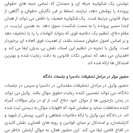
نوشتن یک شکواییه حرفه ای و مستدل که تمامی جنبه های حقوقی
پرونده را پوشش دهد، نیازمند تسلط بر فن نگارش حقوقی و آگاهی از
مواد قانونی مرتبط است. یک شکواییه ضعیف یا ناقص می تواند از همان
ابتدا مسیر پرونده را به سمت شکست سوق دهد. به همین ترتیب، در
مقام دفاع، تنظیم یک دفاعیه قوی که بتواند اتهامات را رد یا تخفیف دهد
و بر اساس اصول حقوقی مستند باشد، از اهمیت فوق العاده ای برخوردار
است. وکیل با تجربه در تنظیم این اسناد، نقش بی بدیلی ایفا می کند و
اطمینان می دهد که تمامی نکات قانونی به دقت رعایت شده و بهترین
استدلال ها ارائه شده اند.
حضور موثر در مراحل تحقیقات دادسرا و جلسات دادگاه
حضور وکیل در مراحل تحقیقات مقدماتی در دادسرا و سپس در جلسات
دادگاه، می تواند تضمین کننده رعایت حقوق موکل باشد. وکیل می تواند
در زمان بازجویی ها از موکل خود دفاع کند، از او در برابر سؤالات گمراه
کننده محافظت نماید و مطمئن شود که اظهارات موکل به درستی ثبت شده
اند. در دادگاه نیز، وکیل با ارائه دفاعیات شفاهی و کتبی، پرسش از شهود و
کارشناسان، و استدلال بر مبنای قوانین و رویه های قضایی، نقش کلیدی
در اقناع قاضی ایفا می کند. این حضور فعال، به موکل آرامش خاطر می