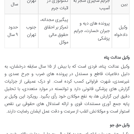
جرایم سایبری منجر به
تکنولوژی در
تهران
بین
سال
آسیب
اثبات جرم
پیگیری مجدانه،
پرونده های دیه و
وکیل
تمرکز بر احقاق
جنوب
حدود
جبران خسارت، جرایم
دادخواه
حقوق مالی
تهران
۹ سال
پزشکی
موکل
وکیل عدالت پناه
وکیل عدالت پناه، فردی است که با بیش از ۱۵ سال سابقه درخشان، به
دلیل دفاعیات قاطع و مستدل در پرونده های ضرب و جرح عمدی و
غیرعمدی، شهرت فراوانی کسب کرده است. او درک عمیقی از جزئیات
گزارش های پزشکی قانونی دارد و توانسته در موارد متعددی، با تحلیل
دقیق این گزارش ها، به نفع موکلان خود رأی بگیرد. رویکرد این وکیل بر
پایه جمع آوری مستندات قوی و ارائه استدلال های حقوقی بی نقص
استوار است و موکلانش اغلب از سرعت و دقت عمل ایشان رضایت دارند.
وکیل حق جو