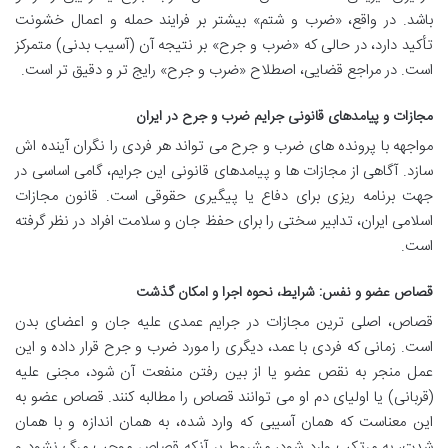
باشد. در واقع، «ضرب و شتم» بیشتر بر فرایند حمله و اعمال خشونت
تأکید دارد، در حالی که «ضرب و جرح» بر نتیجه آن (آسیب بدنی) متمرکز
است. در مراجع قضایی، اصطلاح «ضرب و جرح» رایج تر و دقیق تر است.
مجازات و پیامدهای قانونی جرایم ضرب و جرح در ایران
مواجهه با پرونده های ضرب و جرح می تواند هر فردی را نگران آینده اش
سازد. آگاهی از مجازات ها و پیامدهای قانونی این جرایم، گامی اساسی در
جهت برنامه ریزی برای دفاع یا پیگیری حقوقی است. قانون مجازات
اسلامی ایران، تدابیر سختی را برای حفظ جان و سلامت افراد در نظر گرفته
است.
قصاص عضو و نفس: شرایط، نحوه اجرا و امکان گذشت
قصاص، اصلی ترین مجازات در جرایم عمدی علیه جان و اعضای بدن
است. زمانی که فردی با عمد، دیگری را مورد ضرب و جرح قرار داده و این
عمل منجر به نقص عضو یا از بین رفتن منفعت آن شود، مجنی علیه
(قربانی) یا اولیای دم او می توانند قصاص را مطالبه کنند. قصاص عضو به
این معناست که همان آسیبی که وارد شده، به همان اندازه و با همان
شدت، به مرتکب وارد شود، مشروط بر آنکه قصاص موجب مرگ نشود و