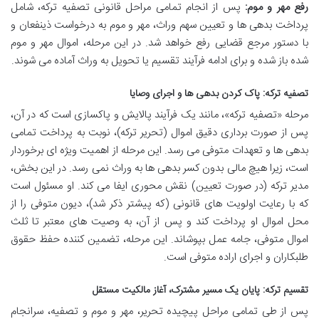
رفع مهر و موم:
پس از انجام تمامی مراحل قانونی تصفیه ترکه، شامل
پرداخت بدهی ها و تعیین سهم وراث، مهر و موم به درخواست ذینفعان و
با دستور مرجع قضایی رفع خواهد شد. در این مرحله، اموال مهر و موم
شده باز شده و برای ادامه فرآیند تقسیم یا تحویل به وراث آماده می شوند.
تصفیه ترکه: پاک کردن بدهی ها و اجرای وصایا
مرحله «تصفیه ترکه»، مانند یک فرآیند پالایش و پاکسازی است که در آن،
پس از صورت برداری دقیق اموال (تحریر ترکه)، نوبت به پرداخت تمامی
بدهی ها و تعهدات متوفی می رسد. این مرحله از اهمیت ویژه ای برخوردار
است، زیرا هیچ مالی بدون کسر بدهی ها به وراث نمی رسد. در این بخش،
مدیر ترکه (در صورت تعیین) نقش محوری ایفا می کند. او مسئول است
که با رعایت اولویت های قانونی (که پیشتر ذکر شد)، دیون متوفی را از
محل اموال او پرداخت کند و پس از آن، به وصیت های معتبر تا ثلث
اموال متوفی، جامه عمل بپوشاند. این مرحله، تضمین کننده حفظ حقوق
طلبکاران و اجرای اراده متوفی است.
تقسیم ترکه: پایان یک مسیر مشترک، آغاز مالکیت مستقل
پس از طی تمامی مراحل پیچیده تحریر، مهر و موم و تصفیه، سرانجام