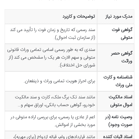
مدرک مورد نیاز
توضیحات و کاربرد
گواهی فوت
سند رسمی که تاریخ و زمان فوت را تأیید می کند
متوفی
(از سازمان ثبت احوال).
سندی که به طور رسمی اسامی تمامی وراث قانونی
گواهی حصر
متوفی و سهم الارث هر یک را مشخص می کند (از
وراثت
شورای حل اختلاف).
شناسنامه و کارت
برای احراز هویت تمامی وراث و ذینفعان.
ملی وراث
اسناد مالکیت
مانند سند تک برگ ملک، کارت و سند مالکیت
اموال متوفی
خودرو، گواهی حساب بانکی، اوراق سهام و…
وصیت نامه (در
اعم از عادی یا رسمی، برای بررسی اراده متوفی در
صورت وجود)
مورد بخشی از اموالش.
اسناد اثبات کننده
مانند قراردادهای وام، قباله ازدواج (برای مهریه)،