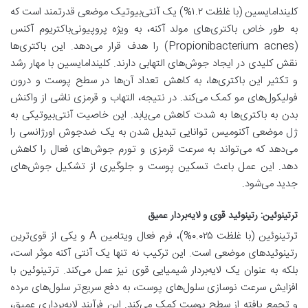
کلیندامایسین (با غلظت ۱.۲%) یک آنتی‌بیوتیک موضعی قدرتمند است که
به طور خاص باکتری‌های مولد آکنه، به ویژه پروپیونی‌باکتریوم آکنس
(Propionibacterium acnes) را هدف قرار می‌دهد. این باکتری‌ها
نقش کلیدی در ایجاد جوش‌های التهابی دارند. کلیندامایسین با مهار رشد
و تکثیر این باکتری‌ها، به کاهش تعداد آن‌ها در سطح پوست و درون
فولیکول‌های مو کمک می‌کند. در نتیجه، التهاب و قرمزی ناشی از واکنش
بدن به باکتری‌ها به شدت کاهش می‌یابد. این خاصیت آنتی‌بیوتیکی به
ژل موضعی آکنومیس توانایی تبدیل شدن به یک ضدجوش اورژانسی را
می‌دهد که می‌تواند به سرعت قرمزی و تورم جوش‌های فعال را کاهش
دهد. این عمل باعث تسکین پوست و جلوگیری از تشکیل جوش‌های
جدید می‌شود.
ترتینوئین: رتینوئید قوی و لایه‌بردار عمیق
ترتینوئین (با غلظت ۰.۰۲۵%)، فرم فعال ویتامین A و یکی از قوی‌ترین
رتینوئیدهای موضعی است. این ترکیب نه تنها یک آنتی آکنه موثر است،
بلکه به عنوان یک لایه‌بردار شیمیایی قوی نیز عمل می‌کند. ترتینوئین با
افزایش سرعت نوسازی سلول‌های پوست، به دفع سریع‌تر سلول‌های مرده
و تجمع یافته از سطح پوست کمک می‌کند. این فرآیند لایه‌برداری عمیق،