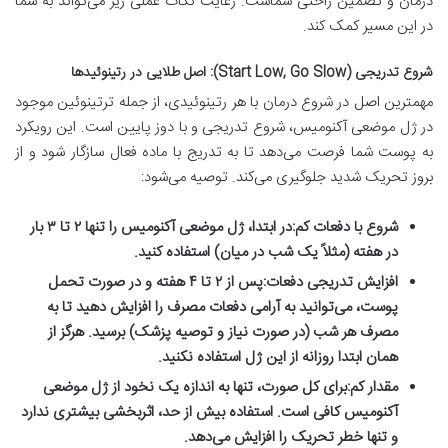
درمان و تضمین راحتی شماست. رعایت نکات عملی زیر می‌تواند به شما
در این مسیر کمک کند.
شروع تدریجی (Start Low, Go Slow): اصل طلایی در رتینوئیدها
مهمترین اصل در شروع درمان با هر رتینوئیدی، از جمله ترتینوئین موجود
در ژل موضعی آکنومیس، شروع تدریجی و با دوز پایین است. این رویکرد
به پوست شما فرصت می‌دهد تا به تدریج با ماده فعال سازگار شود و از
بروز تحریک شدید جلوگیری می‌کند. توصیه می‌شود:
شروع با دفعات کم:
در ابتدا، ژل موضعی آکنومیس را تنها ۲ تا ۳ بار
در هفته (مثلاً یک شب در میان) استفاده کنید.
افزایش تدریجی دفعات:
پس از ۲ تا ۴ هفته و در صورت تحمل
پوست، می‌توانید به آرامی دفعات مصرف را افزایش دهید تا به
مصرف هر شب (در صورت نیاز و توصیه پزشک) برسید. هرگز از
همان ابتدا روزانه از این ژل استفاده نکنید.
مقدار کم:
برای کل صورت، تنها به اندازه یک نخود از ژل موضعی
آکنومیس کافی است. استفاده بیش از حد، اثربخشی بیشتری ندارد
و تنها خطر تحریک را افزایش می‌دهد.