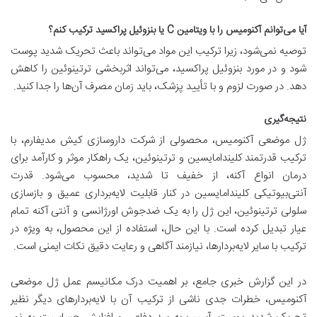
آیا می‌توانم آکنومیس را با ویتامین C یا بنزوئیل پراکسید ترکیب کنم؟
توصیه نمی‌شود، زیرا ترکیب این مواد می‌تواند باعث تحریک شدید پوست
شود و در مورد بنزوئیل پراکسید، می‌تواند اثربخشی ترتینوئین را کاهش
دهد. در صورت لزوم و با تأیید پزشک، باید زمان مصرف آن‌ها را جدا کنید.
نتیجه‌گیری
ژل موضعی آکنومیس، محصولی از شرکت داروسازی کیش مدیفارم، با
ترکیب قدرتمند کلیندامایسین و ترتینوئین، یک راهکار موثر و کارآمد برای
درمان انواع آکنه، از خفیف تا شدید، محسوب می‌شود. قدرت
آنتی‌بیوتیکی کلیندامایسین در کنار قابلیت لایه‌برداری عمیق و بازسازی
سلولی ترتینوئین، این ژل را به یک ضدجوش اورژانسی و آنتی آکنه تمام
عیار تبدیل کرده است. با این حال، استفاده از این محصول، به ویژه در
ترکیب با سایر لایه‌بردارها، نیازمند آگاهی و رعایت دقیق نکات ایمنی است.
در این گزارش خبری جامع، بر اهمیت درک مکانیسم عمل ژل موضعی
آکنومیس، خطرات جدی ناشی از ترکیب آن با لایه‌بردار‌های دیگر نظیر