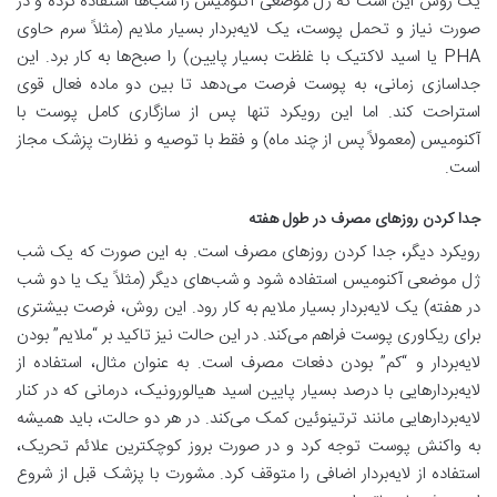
یک روش این است که ژل موضعی آکنومیس را شب‌ها استفاده کرده و در
صورت نیاز و تحمل پوست، یک لایه‌بردار بسیار ملایم (مثلاً سرم حاوی
PHA یا اسید لاکتیک با غلظت بسیار پایین) را صبح‌ها به کار برد. این
جداسازی زمانی، به پوست فرصت می‌دهد تا بین دو ماده فعال قوی
استراحت کند. اما این رویکرد تنها پس از سازگاری کامل پوست با
آکنومیس (معمولاً پس از چند ماه) و فقط با توصیه و نظارت پزشک مجاز
است.
جدا کردن روزهای مصرف در طول هفته
رویکرد دیگر، جدا کردن روزهای مصرف است. به این صورت که یک شب
ژل موضعی آکنومیس استفاده شود و شب‌های دیگر (مثلاً یک یا دو شب
در هفته) یک لایه‌بردار بسیار ملایم به کار رود. این روش، فرصت بیشتری
برای ریکاوری پوست فراهم می‌کند. در این حالت نیز تاکید بر “ملایم” بودن
لایه‌بردار و “کم” بودن دفعات مصرف است. به عنوان مثال، استفاده از
لایه‌بردارهایی با درصد بسیار پایین اسید هیالورونیک، درمانی که در کنار
لایه‌بردارهایی مانند ترتینوئین کمک می‌کند. در هر دو حالت، باید همیشه
به واکنش پوست توجه کرد و در صورت بروز کوچکترین علائم تحریک،
استفاده از لایه‌بردار اضافی را متوقف کرد. مشورت با پزشک قبل از شروع