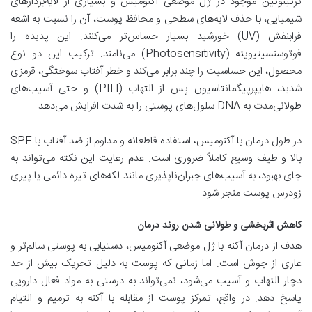
ترتینوئین موجود در ژل موضعی آکنومیس و بسیاری از لایه‌بردار‌های
شیمیایی، با حذف لایه‌های سطحی و محافظ پوست، آن را نسبت به اشعه
فرابنفش (UV) خورشید بسیار حساس‌تر می‌کنند. این پدیده را
فوتوسنسیتیویته (Photosensitivity) می‌نامند. ترکیب این دو نوع
محصول، این حساسیت را چند برابر می‌کند و خطر آفتاب سوختگی، قرمزی
شدید، هایپرپیگمانتاسیون پس از التهاب (PIH) و حتی آسیب‌های
طولانی‌مدت به DNA سلول‌های پوستی را به شدت افزایش می‌دهد.
در طول درمان با آکنومیس، استفاده قاطعانه و مداوم از ضد آفتاب با SPF
بالا و طیف وسیع کاملاً ضروری است. عدم رعایت این نکته می‌تواند به
جای بهبود، به آسیب‌های جبران‌ناپذیری مانند لکه‌های تیره دائمی یا پیری
زودرس پوست منجر شود.
کاهش اثربخشی و طولانی شدن روند درمان
هدف از درمان آکنه با ژل موضعی آکنومیس، دستیابی به پوستی سالم‌تر و
عاری از جوش است. اما زمانی که پوست به دلیل تحریک بیش از حد
دچار التهاب و آسیب می‌شود، نمی‌تواند به درستی به مواد فعال دارویی
پاسخ دهد. در واقع، تمرکز پوست از مقابله با آکنه به ترمیم و التیام