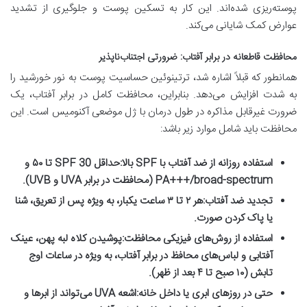
پوسته‌ریزی شده‌اند. این کار به تسکین پوست و جلوگیری از تشدید
عوارض کمک شایانی می‌کند.
محافظت قاطعانه در برابر آفتاب: ضرورتی اجتناب‌ناپذیر
همانطور که قبلاً اشاره شد، ترتینوئین حساسیت پوست به نور خورشید را
به شدت افزایش می‌دهد. بنابراین، محافظت کامل در برابر آفتاب، یک
ضرورت غیرقابل مذاکره در طول درمان با ژل موضعی آکنومیس است. این
محافظت باید شامل موارد زیر باشد:
استفاده روزانه از ضد آفتاب با SPF بالا:
حداقل SPF 30 تا ۵۰ و
PA+++/broad-spectrum (محافظت در برابر UVA و UVB).
تجدید ضد آفتاب:
هر ۲ تا ۳ ساعت یکبار، به ویژه پس از تعریق، شنا
یا پاک کردن صورت.
استفاده از روش‌های فیزیکی محافظت:
پوشیدن کلاه لبه پهن، عینک
آفتابی و لباس‌های محافظ در برابر آفتاب، به ویژه در ساعات اوج
تابش (۱۰ صبح تا ۴ بعد از ظهر).
حتی در روزهای ابری یا داخل خانه:
اشعه UVA می‌تواند از ابرها و