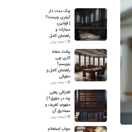
چک مدت دار
کیفری چیست؟
| قوانین،
مجازات و
راهنمای کامل
1 هفته پیش
پشت سفته
کاری چی
بنویسم؟
راهنمای کامل و
حقوقی
1 هفته پیش
افتراقی یعنی
چه در حقوق؟ |
مفهوم، تعریف و
مصادیق آن
2 هفته پیش
جواب استعلام