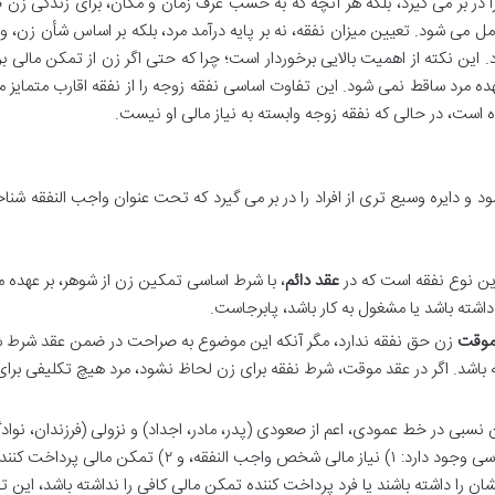
ا در بر می گیرد، بلکه هر آنچه که به حسب عرف زمان و مکان، برای زندگی زن
امل می شود. تعیین میزان نفقه، نه بر پایه درآمد مرد، بلکه بر اساس شأن زن،
این نکته از اهمیت بالایی برخوردار است؛ چرا که حتی اگر زن از تمکن مالی بر
ده مرد ساقط نمی شود. این تفاوت اساسی نفقه زوجه را از نفقه اقارب متمایز م
نده است، در حالی که نفقه زوجه وابسته به نیاز مالی او نیست.
د و دایره وسیع تری از افراد را در بر می گیرد که تحت عنوان واجب النفقه شنا
ین نوع نفقه است که در
عقد دائم
، با شرط اساسی تمکین زن از شوهر، بر عهده مر
شته باشد یا مشغول به کار باشد، پابرجاست.
موقت
زن حق نفقه ندارد، مگر آنکه این موضوع به صراحت در ضمن عقد شرط 
باشد. اگر در عقد موقت، شرط نفقه برای زن لحاظ نشود، مرد هیچ تکلیفی برای
سبی در خط عمودی، اعم از صعودی (پدر، مادر، اجداد) و نزولی (فرزندان، نواد
می شود. برای تعلق نفقه به اقارب، دو شرط اساسی وجود دارد: ۱) نیاز مالی شخص واجب النفقه، و ۲) تمکن مال
شان را داشته باشند یا فرد پرداخت کننده تمکن مالی کافی را نداشته باشد، این 