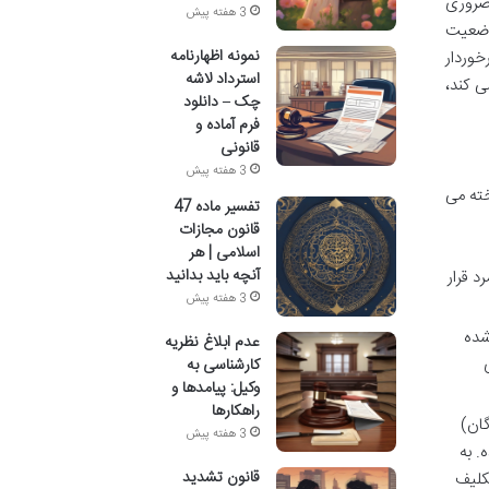
 ضروری
3 هفته پیش
 وضعیت
نمونه اظهارنامه
خوردار
استرداد لاشه
ی کند،
چک – دانلود
فرم آماده و
قانونی
3 هفته پیش
خته می
تفسیر ماده 47
قانون مجازات
اسلامی | هر
آنچه باید بدانید
د قرار
3 هفته پیش
شده
عدم ابلاغ نظریه
کارشناسی به
وکیل: پیامدها و
راهکارها
گان)
3 هفته پیش
ی پرداخت کننده. به
قانون تشدید
تکلیف