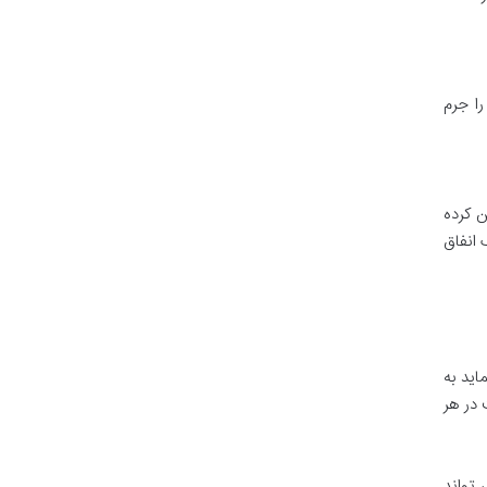
را جرم
ین کرده
رک انفاق
اید به
در هر
 تواند