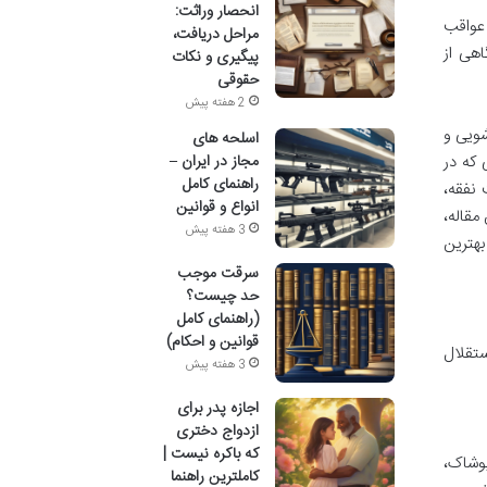
انحصار وراثت:
عواقب
مراحل دریافت،
هی از
پیگیری و نکات
حقوقی
2 هفته پیش
شویی و
اسلحه های
مجاز در ایران –
 که در
راهنمای کامل
 نفقه،
انواع و قوانین
مقاله،
3 هفته پیش
بهترین
سرقت موجب
حد چیست؟
(راهنمای کامل
قوانین و احکام)
ستقلال
3 هفته پیش
اجازه پدر برای
ازدواج دختری
که باکره نیست |
پوشاک،
کاملترین راهنما