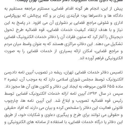
سفری به دنیای عدالت الکترونیک: دفاتر خدمات قضایی تهران چیست؟
پیش از این، انجام هر گونه اقدام قضایی، مستلزم مراجعه مستقیم به
دادگاه ها و دادسراها بود؛ فرآیندی زمان بر و گاه پرچالش که بوروکراسی
اداری و شلوغی مراجع قضایی بر دشواری آن می افزود. در پاسخ به این
نیاز و با هدف ارتقاء کیفیت خدمات قضایی، قوه قضائیه طرح تحول
دیجیتال را آغاز کرد که ستون فقرات آن را دفاتر خدمات الکترونیک قضایی
تشکیل می دهند. این دفاتر، مراکزی هستند که به عنوان واسط میان مردم
و مراجع قضایی، امکان ارائه بسیاری از خدمات قضایی را به صورت
الکترونیکی فراهم آورده اند.
تاسیس دفاتر خدمات قضایی تهران، ریشه در تصویب
آیین نامه دادرسی
الکترونیک
توسط مجلس شورای اسلامی دارد که به موجب آن، تبصره ۲
ماده ۶۵۵ قانون مربوطه، به ایجاد این دفاتر و کانون های آن ها مجوز داد.
سپس در سال ۱۳۹۳،
آیین نامه ارائه خدمات الکترونیک قضایی
توسط
رئیس قوه قضائیه تصویب و ابلاغ شد. این آیین نامه ها، چارچوب
قانونی فعالیت این دفاتر را مشخص کرده و بیان می دارند که افراد حقیقی
و حقوقی می توانند برای طرح و پیگیری دعاوی و شکایات خود، از طریق
این دفاتر یا درگاه خدمات قضایی، با استفاده از سامانه های الکترونیکی و