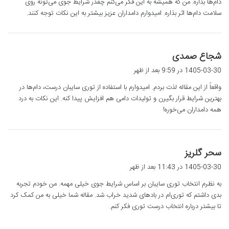
دام‌ها بذاره. من که همیشه به این فکر می‌کنم چقدر شرایط جوی می‌تونه روی
سلامت دام‌ها اثر بذاره. امیدوارم دامداران عزیز بیشتر به این نکات توجه کنند.
گ
شجاع صمدی
ف
1405-03-30 در 9:59 بعد از ظهر
ت
واقعاً از این مقاله لذت بردم. امیدوارم با استفاده از توری سایبان درست، دام‌ها در
:
بهترین شرایط قرار بگیرن و تولیدات دامی هم افزایش پیدا کنه. این نکات به درد
همه دامداران می‌خوره!
گ
سحر گلریز
ف
1405-03-30 در 11:43 بعد از ظهر
ت
به نظرم انتخاب توری سایبان بر اساس شرایط جوی خیلی مهمه. من خودم تجربه
:
بدی داشتم که توری‌ام در بادهای شدید خراب شد. مقاله شما خیلی به من کمک کرد
تا بیشتر درباره انتخاب درست توری فکر کنم.