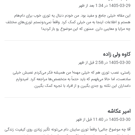
ف
1405-03-29 در 1:34 بعد از ظهر
ت
این مقاله خیلی جامع و مفید بود. من خودم دنبال یه توری خوب برای دام‌هام
:
هستم و اطلاعات اینجا به من خیلی کمک کرد. واقعاً نمی‌دونستم توری‌های مختلف
چه مزایا و معایبی دارن. ممنون که این موضوع رو باز کردید!
گ
کاوه ولی زاده
ف
1405-03-30 در 2:58 قبل از ظهر
ت
راستی، نصب توری هم که خیلی مهمه! من همیشه فکر می‌کردم نصبش خیلی
:
ساده‌ست، اما حالا می‌فهمم که باید حتماً به متخصص‌ها مراجعه کرد. امیدوارم
دامداران این نکته رو جدی بگیرن و از افراد با تجربه کمک بگیرن.
گ
امیر عکاشه
ف
1405-03-30 در 11:40 قبل از ظهر
ت
آقا چه موضوع جالبی! واقعاً توری سایبان دام می‌تونه تأثیر زیادی روی کیفیت زندگی
: