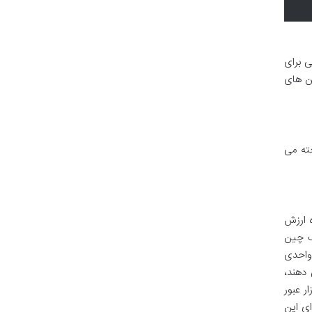
ی برای
ک چین های
خته می
 ارزش
ر یک بلاک چین
Proof o) تضمین می شود. محدودیت عرضه ۲۱ میلیون واحدی
جدید را کاهش می دهند،
ر عبور
ای این