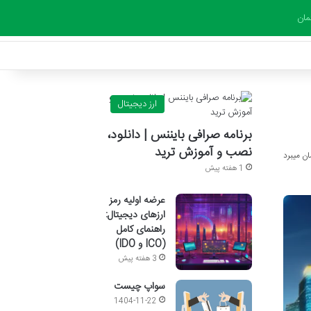
مان
ارز دیجیتال
برنامه صرافی بایننس | دانلود،
نصب و آموزش ترید
1 هفته پیش
عرضه اولیه رمز
ارزهای دیجیتال:
راهنمای کامل
(ICO و IDO)
3 هفته پیش
سواپ چیست
1404-11-22