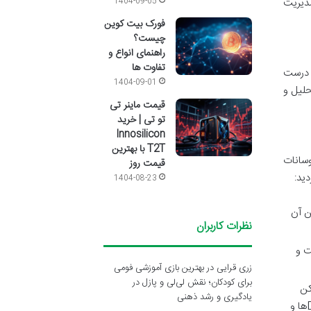
مدیریت
1404-09-05
فورک بیت کوین
چیست؟
راهنمای انواع و
تفاوت ها
ا درست
1404-09-01
حلیل و
قیمت ماینر تی
تو تی | خرید
Innosilicon
T2T با بهترین
وسانات
قیمت روز
ید:
1404-08-23
ن آن
نظرات کاربران
ت و
زری قرایی
در
بهترین بازی آموزشی فومی
برای کودکان؛ نقش لی‌لی و پازل در
کن
یادگیری و رشد ذهنی
بدون کاربرد است یا در قلب یک اکوسیستم رو به رشد از برنامه های غیرمتمرکز (DApp) و شرکای تجاری قرار دارد؟ تعداد DAppها و