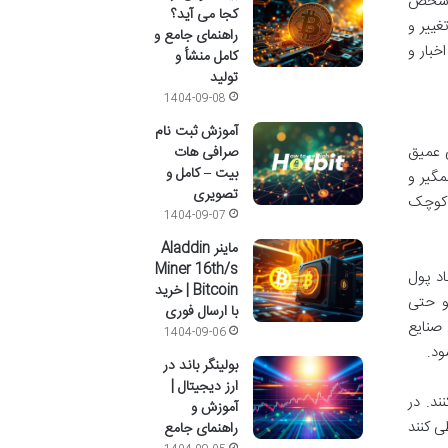
ه شخص
کجا می آید؟
ال تغییر و
راهنمای جامع و
خبار و
کامل منشأ و
تولید
1404-09-08
آموزش ثبت نام
ی عمیق
صرافی هات
بیت – کامل و
مگیر و
تصویری
ی کوچک
1404-09-07
ماینر Aladdin
Miner 16th/s
اد پول
Bitcoin | خرید
 از اینترنت (Web3)، امور مالی غیرمتمرکز (DeFi)، توکن های غیرمثلی (NFT)، و حتی
با ارسال فوری
گرگون کردن صنایع
1404-09-06
ود.
بولینگر باند در
ارز دیجیتال |
ند. در
آموزش و
ی کنند
راهنمای جامع