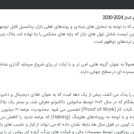
20-2030
که با توجه به تحلیل های بنیادی و روندهای فعلی بازار، پتانسیل قابل توجه
ی در بازه زمانی 2024 تا 2030 دارند. این لیست شامل غول های بازار که پایه های محکمی را بنا نهاده اند، بلا
مولاً به عنوان گزینه هایی امن تر و با ثبات تر برای شروع سرمایه گذاری شنا
سترده ای در سطح جهانی دارند.
ال را یدک می کشد، بیش از یک دهه است که به عنوان طلای دیجیتال و ذخیره
اصلی در جهان رمزارزها شناخته می شود. این ارز پیشگام که در سال ۲۰۰۹ توسط ساتوشی ناکاموتو معرفی شد، بر بست
غیرمتمرکز فعالیت می کند و امنیت آن از طریق فرآیند اثبات کار (f Work
بیت کوین، آن را به یک دارایی ضدتورمی تبدیل کرده و با توجه به رویدادهای هاوینگ (Halving) که عرضه 
ین در طول سال ها، بارها نشان داده که می تواند از فراز و نشیب های بازا
یرش روزافزون توسط موسسات مالی و شرکت های بزرگ، آینده ای روشن تر را بر