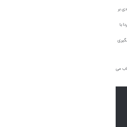
دی بر
ا با
مگیری
خاب می