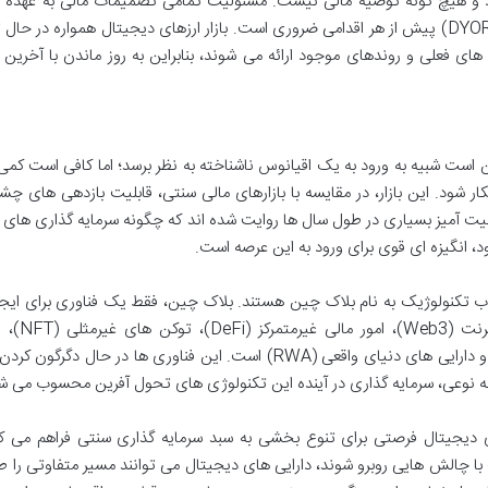
رد و هیچ گونه توصیه مالی نیست. مسئولیت تمامی تصمیمات مالی به عهد
سرمایه گذار است و همواره نیاز به تحقیق شخصی (DYOR) پیش از هر اقدامی ضروری است. بازار ارزهای دیجیتال همواره در ح
 فعلی و روندهای موجود ارائه می شوند، بنابراین به روز ماندن با آخرین ا
ن است شبیه به ورود به یک اقیانوس ناشناخته به نظر برسد؛ اما کافی است کم
ار شود. این بازار، در مقایسه با بازارهای مالی سنتی، قابلیت بازدهی های چش
فقیت آمیز بسیاری در طول سال ها روایت شده اند که چگونه سرمایه گذاری ها
د، انگیزه ای قوی برای ورود به این عرصه است.
قلاب تکنولوژیک به نام بلاک چین هستند. بلاک چین، فقط یک فناوری برای ایج
دیجیتال نیست؛ بلکه زیربنای نسل جدیدی
راهکارهای نوین در حوزه های هوش مصنوعی (AI) و دارایی های دنیای واقعی (RWA) است. این فناوری ها در حال د
به نوعی، سرمایه گذاری در آینده این تکنولوژی های تحول آفرین محسوب می ش
های دیجیتال فرصتی برای تنوع بخشی به سبد سرمایه گذاری سنتی فراهم می کن
ا چالش هایی روبرو شوند، دارایی های دیجیتال می توانند مسیر متفاوتی را ط