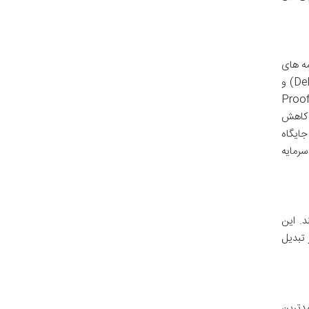
مکان ساخت و اجرای قراردادهای هوشمند (Smart Contracts)، برنامه های
غیرمتمرکز (DApps)، و توکن های غیرمثلی (NFTs) را فراهم می کند. این پلتفرم، زیربنای بخش عظیمی از اکوسیستم دیفای (DeFi) و
یه می شود. با ارتقاء شبکه به اتریوم 2.0 و انتقال به الگوریتم اثبات سهام (Proof of
ی کاهش
جایگاه
سرمایه
تند. این
 تبدیل
مدترین