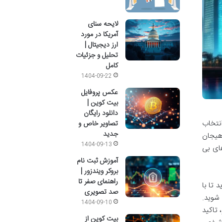
لایحه سنای
آمریکا در مورد
ارز دیجیتال |
تحلیل و جزئیات
کامل
1404-09-22
عکس پروفایل
بیت کوین |
دانلود رایگان
نتخاب
تصاویر خاص و
جدید
 هیجان
1404-09-13
های بی
آموزش ثبت نام
بروکر ویندزور |
راهنمای صفر تا
 تا با
صد تصویری
 شوید.
1404-09-10
 تاکید
بیت کوین از