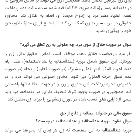
برای زن غیرقابل تحمل باشد. همچنین، زن می تواند بر اساس شروطی که
در عقدنامه رسمی (مانند شروط ۱۲گانه) قید شده است، مانند عدم پرداخت
نفقه، اعتیاد مضر مرد یا ازدواج مجدد او، اقدام به طلاق کند. مشاوره
حقوقی در این مسیر به زن کمک می کند تا با جمع آوری مدارک لازم، حق
خود را پیگیری نماید.
سوال: در صورت طلاق از سوی مرد، چه حقوقی به زن تعلق می گیرد؟
اگر مرد درخواست طلاق دهد، موظف است تمامی حقوق مالی زن را
بپردازد. این حقوق شامل مهریه (عندالمطالبه یا عندالاستطاعه)، نفقه ایام
عده، اجرت المثل ایام زندگی مشترک (در صورت تعلق) و نحله (در صورت
عدم تعلق اجرت المثل) می شود. مشاور حقوقی می تواند مرد را در
خصوص نحوه پرداخت این حقوق و زن را در جهت مطالبه آنها راهنمایی
کند. همچنین، در صورت وجود شرط تنصیف دارایی در عقدنامه، مرد باید
نیمی از دارایی های کسب شده در دوران زناشویی را نیز به زن منتقل کند.
حقوق مالی در خانواده: مطالبه و دفاع از حق
سوال: تفاوت مهریه عندالمطالبه و عندالاستطاعه در چیست؟
مهریه
عندالمطالبه
به این معناست که زن هر زمان که بخواهد می تواند