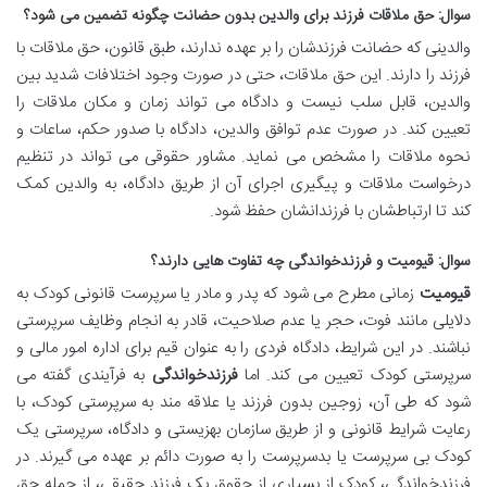
سوال: حق ملاقات فرزند برای والدین بدون حضانت چگونه تضمین می شود؟
والدینی که حضانت فرزندشان را بر عهده ندارند، طبق قانون، حق ملاقات با
فرزند را دارند. این حق ملاقات، حتی در صورت وجود اختلافات شدید بین
والدین، قابل سلب نیست و دادگاه می تواند زمان و مکان ملاقات را
تعیین کند. در صورت عدم توافق والدین، دادگاه با صدور حکم، ساعات و
نحوه ملاقات را مشخص می نماید. مشاور حقوقی می تواند در تنظیم
درخواست ملاقات و پیگیری اجرای آن از طریق دادگاه، به والدین کمک
کند تا ارتباطشان با فرزندانشان حفظ شود.
سوال: قیومیت و فرزندخواندگی چه تفاوت هایی دارند؟
قیومیت
زمانی مطرح می شود که پدر و مادر یا سرپرست قانونی کودک به
دلایلی مانند فوت، حجر یا عدم صلاحیت، قادر به انجام وظایف سرپرستی
نباشند. در این شرایط، دادگاه فردی را به عنوان قیم برای اداره امور مالی و
سرپرستی کودک تعیین می کند. اما
فرزندخواندگی
به فرآیندی گفته می
شود که طی آن، زوجین بدون فرزند یا علاقه مند به سرپرستی کودک، با
رعایت شرایط قانونی و از طریق سازمان بهزیستی و دادگاه، سرپرستی یک
کودک بی سرپرست یا بدسرپرست را به صورت دائم بر عهده می گیرند. در
فرزندخواندگی، کودک از بسیاری از حقوق یک فرزند حقیقی، از جمله حق