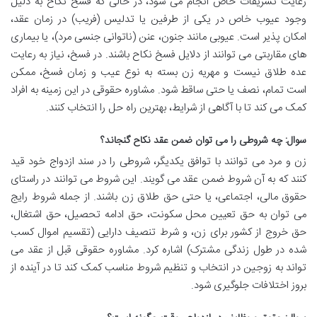
رعایت تشریفات خاص انجام می شود، در حالی که فسخ نکاح به دلیل
وجود عیوب خاص در یکی از طرفین یا تدلیس (فریب) در زمان عقد،
امکان پذیر است. عیوبی مانند جنون، عنن (ناتوانی جنسی مرد)، یا بیماری
های مقاربتی می توانند از دلایل فسخ نکاح باشند. در فسخ، نیاز به رعایت
عده طلاق نیست و مهریه زن بسته به نوع عیب و زمان فسخ، ممکن
است تمام، نصف یا حتی ساقط شود. مشاوره حقوقی در این زمینه به افراد
کمک می کند تا با آگاهی از شرایط، بهترین راه حل را انتخاب کنند.
سوال: چه شروطی را می توان ضمن عقد نکاح گنجاند؟
زن و مرد می توانند با توافق یکدیگر، شروطی را در سند ازدواج خود قید
کنند که به آن شروط ضمن عقد می گویند. این شروط می توانند در راستای
حقوق مالی، اجتماعی، یا حتی حق طلاق زن باشند. از جمله شروط رایج
می توان به حق تعیین محل سکونت، حق ادامه تحصیل، حق اشتغال،
حق خروج از کشور برای زن، و شرط تنصیف دارایی (تقسیم اموال کسب
شده در طول زندگی مشترک) اشاره کرد. مشاوره حقوقی قبل از عقد می
تواند به زوجین در انتخاب و تنظیم شروط مناسب کمک کند تا در آینده از
بروز اختلافات جلوگیری شود.