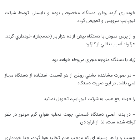
خودداري گردد.روغن دستگاه مخصوص بوده و بايستي توسط شركت
نيوپايپ سرويس و تعويض گردد
و از پرس نمودن با دستگاه بيش از ده هزار بار (حدمجاز)، خودداري گردد.
هرگونه آسيب ناشي از كاركرد
زياد با دستگاه متوجه مجري مربوطه خواهد بود.
– در صورت مشاهده نشتي روغن از هر قسمت استفاده از دستگاه مجاز
نمي باشد. در اين صورت دستگاه
را جهت رفع عيب به شرکت نيوپايپ، تحويل نمائيد.
– در بدنه اصلي دستگاه قسمتي جهت تخليه هواي گرم موتور در نظر
گرفته شده است، لذا از قراردادن
چسب و يا هر وسيله اي كه موجب عدم تخليه هوا گردد، جدا خودداري