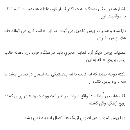
فشار هيدرولیکی دستگاه به حداكثر فشار لازم، غلتك ها بصورت اتوماتیک
به موقعيت اول
بازگشته و عمليات پرس تكميل مي گردد. در اين حالت كاربر مي تواند فك
های پرس را براي
عمليات پرس ديگر آزاد نمايد. مجري بايد در هنگام قراردادن دهانه قالب
پرس برروي حلقه به اين
نكته توجه نمايد كه لبه قالب با لبه پلاستیکی لبه اتصال در تماس باشد تا
سه دايره پرس كننده از
فک ها، بين اُرينگ ها واقع شوند. در غير اينصورت دايره هاي پرس كننده
روي ارُينگها واقع گشته
و با پرس نمودن غير اصولي ارُينگ ها اتصال آب بند نمي باشد.