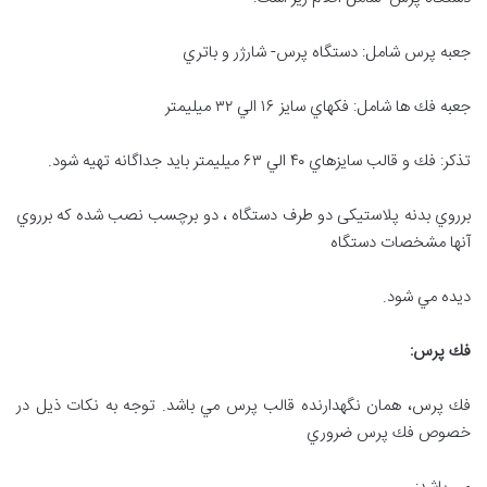
جعبه پرس شامل: دستگاه پرس- شارژر و باتري
جعبه فك ها شامل: فكهاي سايز ۱۶ الي ۳۲ ميليمتر
تذكر: فك و قالب سايزهاي ۴۰ الي ۶۳ ميليمتر بايد جداگانه تهيه شود.
برروي بدنه پلاستیكی دو طرف دستگاه ، دو برچسب نصب شده كه برروي
آنها مشخصات دستگاه
ديده مي شود.
فك پرس
:
فك پرس، همان نگهدارنده قالب پرس مي باشد. توجه به نكات ذيل در
خصوص فك پرس ضروري