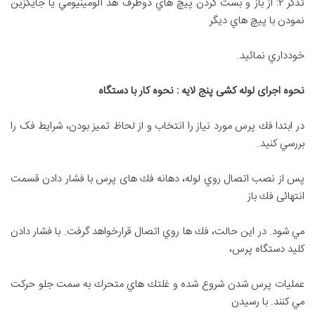
تذكر ۲: از باز و بست كردن پيچ هاي دوطرف هد آلومينيومي يا جايگزين
نمودن با پيچ هاي ديگر
خودداري نمائيد.
نحوه اجرای لوله کشی پنج لایه : نحوه كار با دستگاه
در ابتدا فك پرس مورد نياز را انتخاب و از لحاظ تميز بودن، شرایط فک را
بررسي كنيد.
پس از نصب اتصال روي لوله، دهانه فك های پرس با فشار دادن قسمت
انتهائی فك باز
مي شود. در اين حالت، فك ها روي اتصال قرارخواهد گرفت. با فشار دادن
كليد دستگاه پرس،
عمليات پرس شدن شروع شده و غلتك هاي متحرك به سمت جلو حركت
مي كنند. با رسيدن