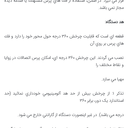
قرار مي گيرد. در ضمن، استفاده از فك هاي پرس مستهلك يا صدمه ديده
مجاز نمي باشد.
هد دستگاه
:
قطعه اي است كه قابليت چرخش ۳۶۰ درجه حول محور خود را دارد و فك
هاي پرس بر روي آن
نصب مي گردند. اين چرخش ۳۶۰ درجه اي، امكان پرس اتصالات در زوايا
و نقاط مختلف را
مهيا مي سازد.
تذكر ۱: از چرخش بيش از حد هد آلومينيومي خودداري نمائيد (حد
استاندارد یک دور، برابر ۳۶۰
درجه مي باشد). در غير اينصورت دستگاه از گارانتي خارج مي شود.