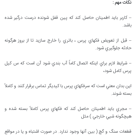
نکات مهم
:
– كاربر بايد اطمينان حاصل كند كه پين قفل شونده درست درگير شده
باشد.
– قبل از تعويض فكهاي پرس ، باتري را خارج سازيد تا از بروز هرگونه
حادثه جلوگيري شود.
– شرايط لازم براي اينكه اتصال كاماً آب بندي شود آن است كه س كيل
پرس كامل شود،
اين بدان معني است كه سرفكهاي پرس با كيديگر تماس برقرار كنند و كاملاً
بسته شوند.
– مجري بايد اطمينان حاصل كند كه فكهاي پرس كاملاً بسته شده و
هيچگونه شيي خارجي ) مثل
قطعات سنگ و گچ ( بين آنها وجود ندارد. در صورت اشتباه و يا در مواقع