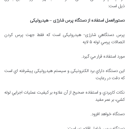
ذیل است:
دستورالعمل استفاده از دستگاه پرس شارژی – هيدروليكی
پرس دستگاهي شارژی- هيدرولیكی است كه فقط جهت پرس كردن
اتصالات پرسي لوله ۵ لایه
مورد استفاده قرار مي گيرد.
اين دستگاه داراي برد الكترونیكی و سيستم هيدرولیكی پيشرفته اي است
كه دقت در رعايت
نكات كاربردي و استفاده صحيح از آن علاوه بر كیفيت عمليات اجرايي لوله
كشي، بر عمر مفيد
دستگاه خواهد افزود.
دستگاه پرس شامل اقلام زیر است: