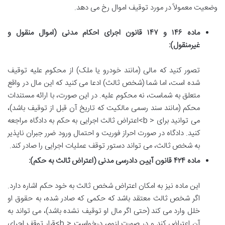
وضعیت معمولاً در مورد توقیف اموال رخ می دهد.
ماده ۱۴۶ و ۱۴۷ قانون اجرای احکام مدنی (اموال منقول و
غیرمنقول):
تصور کنید که مالی (مانند خودرو یا ملک) از محکوم علیه توقیف
شده است، اما شما (شخص ثالث) ادعا می کنید که این مال در واقع
متعلق به شماست، نه محکوم علیه. در این صورت، با ارائه مستندات
محکم (مانند سند رسمی مالکیت که تاریخ آن قبل از توقیف باشد)،
می توانید برای < b>اعتراض ثالث اجرایی به حکم به دادگاه مراجعه
کنید. دادگاه در صورت احراز فوریت و احتمال ورود ضرر جبران ناپذیر
به شخص ثالث، می تواند دستور توقف عملیات اجرایی را صادر کند.
ماده ۴۲۴ قانون آیین دادرسی مدنی (اعتراض ثالث به حکم):
این ماده نیز به امکان اعتراض شخص ثالث به خود حکم اشاره دارد.
اگر شخص ثالث معتقد باشد که حکمی که صادر شده، به حقوق او
خلل وارد می کند (حتی اگر مال او توقیف نشده باشد)، می تواند به
آن اعتراض کند و در صورت لزوم، درخواست < b>قرار توقف اجرای