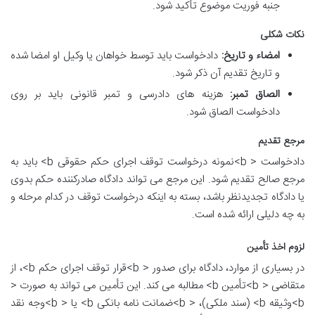
جنبه فوریت موضوع تأکید شود.
نکات شکلی
امضاء و تاریخ:
دادخواست باید توسط خواهان یا وکیل او امضا شده
و تاریخ تقدیم آن ذکر شود.
الصاق تمبر:
هزینه های دادرسی و تمبر قانونی باید بر روی
دادخواست الصاق شود.
مرجع تقدیم
دادخواست < b>نمونه درخواست توقف اجرای حکم حقوقی b> باید به
مرجع صالح تقدیم شود. این مرجع می تواند دادگاه صادرکننده حکم بدوی
یا دادگاه تجدیدنظر باشد، بسته به اینکه درخواست توقف در کدام مرحله و
به چه دلیلی ارائه شده است.
لزوم اخذ تأمین
در بسیاری از موارد، دادگاه برای صدور < b>قرار توقف اجرای حکم b>، از
متقاضی < b>تأمین b> مطالبه می کند. این تأمین می تواند به صورت <
b>وثیقه b> (سند ملکی)، < b>ضمانت نامه بانکی b> یا < b>وجه نقد