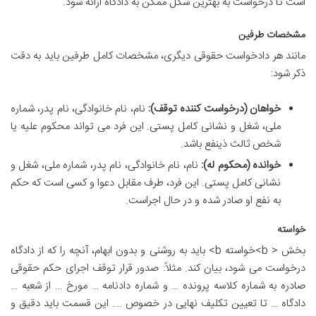
است تا درخواست به بهترین شکل ممکن به دادگاه ارائه شود.
مشخصات طرفین
مانند هر دادخواست حقوقی دیگری، مشخصات کامل طرفین باید به دقت
ذکر شود:
خواهان (درخواست کننده توقف):
نام، نام خانوادگی، نام پدر، شماره
ملی، شغل و نشانی کامل پستی. این فرد می تواند محکوم علیه یا
شخص ثالث ذینفع باشد.
خوانده (محکوم له):
نام، نام خانوادگی، نام پدر، شماره ملی، شغل و
نشانی کامل پستی. این فرد، طرف مقابل دعوا و کسی است که حکم
به نفع او صادر شده و در حال اجراست.
خواسته
بخش < b>خواسته b> باید به روشنی و بدون ابهام، آنچه را که از دادگاه
درخواست می شود، بیان کند. مثلاً: صدور قرار توقف اجرای حکم حقوقی
صادره به شماره کلاسه پرونده … و شماره دادنامه … مورخ … از شعبه …
دادگاه … تا تعیین تکلیف نهایی در خصوص …. این قسمت باید دقیق و