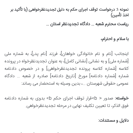
نمونه ۱: درخواست توقف اجرای حکم به دلیل تجدیدنظرخواهی (با تأکید بر
اخذ تأمین)
ریاست محترم شعبه … دادگاه تجدیدنظر استان …
با سلام و احترام،
اینجانب [نام و نام خانوادگی خواهان]، فرزند [نام پدر]، به شماره ملی
[شماره ملی] و به نشانی [نشانی کامل]، به عنوان تجدیدنظرخواه در پرونده
کلاسه [شماره کلاسه پرونده تجدیدنظرخواهی] و در خصوص دادنامه
شماره [شماره دادنامه] مورخ [تاریخ دادنامه] صادره از شعبه … دادگاه
عمومی حقوقی شهرستان …، بدین وسیله به استحضار می رساند:
خواسته:
صدور < b>قرار توقف اجرای حکم b> بدوی به شماره دادنامه
فوق الذکر، تا تعیین تکلیف نهایی در مرحله تجدیدنظرخواهی.
دلایل و مستندات: