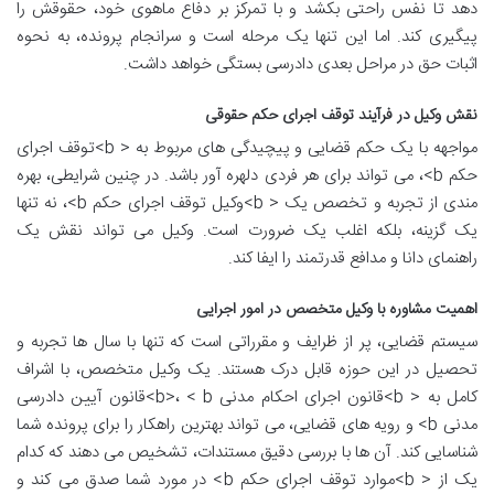
دهد تا نفس راحتی بکشد و با تمرکز بر دفاع ماهوی خود، حقوقش را
پیگیری کند. اما این تنها یک مرحله است و سرانجام پرونده، به نحوه
اثبات حق در مراحل بعدی دادرسی بستگی خواهد داشت.
نقش وکیل در فرآیند توقف اجرای حکم حقوقی
مواجهه با یک حکم قضایی و پیچیدگی های مربوط به < b>توقف اجرای
حکم b>، می تواند برای هر فردی دلهره آور باشد. در چنین شرایطی، بهره
مندی از تجربه و تخصص یک < b>وکیل توقف اجرای حکم b>، نه تنها
یک گزینه، بلکه اغلب یک ضرورت است. وکیل می تواند نقش یک
راهنمای دانا و مدافع قدرتمند را ایفا کند.
اهمیت مشاوره با وکیل متخصص در امور اجرایی
سیستم قضایی، پر از ظرایف و مقرراتی است که تنها با سال ها تجربه و
تحصیل در این حوزه قابل درک هستند. یک وکیل متخصص، با اشراف
کامل به < b>قانون اجرای احکام مدنی b>، < b>قانون آیین دادرسی
مدنی b> و رویه های قضایی، می تواند بهترین راهکار را برای پرونده شما
شناسایی کند. آن ها با بررسی دقیق مستندات، تشخیص می دهند که کدام
یک از < b>موارد توقف اجرای حکم b> در مورد شما صدق می کند و