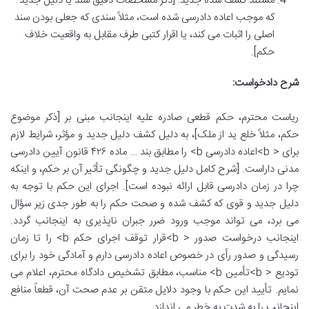
مستند کشف شده جدید: [ذکر مشخصات دقیق سند یا دلیل جدید
که موجب اعاده دادرسی شده است، مثلاً سندی که جعلی بودن سند
اصلی را اثبات می کند، یا اقرار کتبی طرف مقابل به واقعیت خلاف
حکم].
شرح دادخواست:
ریاست محترم، حکم قطعی صادره علیه اینجانب مبنی بر [ذکر موضوع
حکم، مثلاً خلع ید از ملک]، به دلیل کشف دلیل جدید و مؤثر، شرایط لازم
برای < b>اعاده دادرسی b> را مطابق بند … ماده ۴۲۶ قانون آیین دادرسی
مدنی داراست. [شرح کامل دلیل جدید و چگونگی تأثیر آن بر حکم، و اینکه
چرا در زمان دادرسی قابل ارائه نبوده است]. اجرای این حکم با توجه به
دلیل جدید و قوی که کشف شده و صحت حکم را به طور جدی زیر سؤال
می برد، می تواند موجب ورود ضرر جبران ناپذیری به اینجانب گردد.
اینجانب درخواست صدور < b>قرار توقف اجرای حکم b> را تا زمان
رسیدگی و صدور رأی در خصوص اعاده دادرسی دارم و آمادگی خود را برای
تودیع < b>تأمین b> مناسب، مطابق تشخیص دادگاه محترم، اعلام می
نمایم. تأیید این حکم با وجود دلایل متقن بر عدم صحت آن، قطعاً منافع
اینجانب را به شدت به خطر می اندازد.