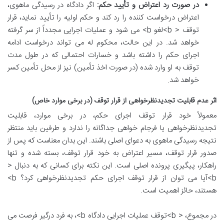
در صورت رد اعتراض و تأیید حکم:
اگر دادگاه در رسیدگی ماهوی،
اعتراض درخواست کننده را رد کند و حکم اولیه را تأیید نماید، قرار
توقف < b>لغو b> می شود و عملیات اجرایی مجدداً از سر گرفته
خواهد شد. در این حالت، محکوم له می تواند درخواست ادامه
اجرای حکم را داشته باشد و خسارات احتمالی که در طول مدت
توقف به او وارد شده (در صورت اخذ تأمین) نیز از محل تأمین کسر
خواهد شد.
اثر عدم قابلیت تجدیدنظرخواهی از قرار توقف (در برخی موارد خاص)
معمولاً خود قرار توقف اجرای حکم، در برخی موارد، قابلیت
تجدیدنظرخواهی یا فرجام خواهی جداگانه را ندارد و طرفین باید منتظر
نتیجه رسیدگی ماهوی به دعوای اصلی باشند. این بدان معناست که پس از
صدور قرار توقف، مسیر اعتراض به خود قرار توقف، بسته شده و تنها
راهکار، پیگیری پرونده اصلی است. این نکته برای کسانی که به دنبال <
b>آیا می توان از قرار توقف اجرای حکم تجدیدنظرخواهی کرد؟ b>
هستند، حائز اهمیت است.
در مجموع، < b>توقف عملیات اجرایی دادگاه b>، به فرد درگیر فرصت می