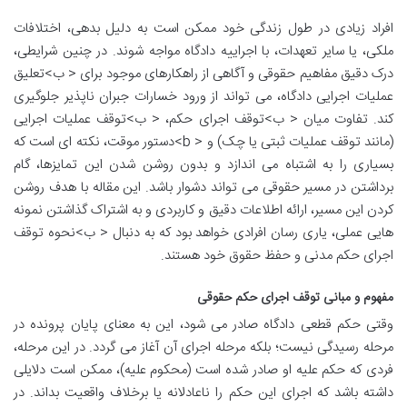
افراد زیادی در طول زندگی خود ممکن است به دلیل بدهی، اختلافات
ملکی، یا سایر تعهدات، با اجراییه دادگاه مواجه شوند. در چنین شرایطی،
درک دقیق مفاهیم حقوقی و آگاهی از راهکارهای موجود برای < ب>تعلیق
عملیات اجرایی دادگاه، می تواند از ورود خسارات جبران ناپذیر جلوگیری
کند. تفاوت میان < ب>توقف اجرای حکم، < ب>توقف عملیات اجرایی
(مانند توقف عملیات ثبتی یا چک) و < b>دستور موقت، نکته ای است که
بسیاری را به اشتباه می اندازد و بدون روشن شدن این تمایزها، گام
برداشتن در مسیر حقوقی می تواند دشوار باشد. این مقاله با هدف روشن
کردن این مسیر، ارائه اطلاعات دقیق و کاربردی و به اشتراک گذاشتن نمونه
هایی عملی، یاری رسان افرادی خواهد بود که به دنبال < ب>نحوه توقف
اجرای حکم مدنی و حفظ حقوق خود هستند.
مفهوم و مبانی توقف اجرای حکم حقوقی
وقتی حکم قطعی دادگاه صادر می شود، این به معنای پایان پرونده در
مرحله رسیدگی نیست؛ بلکه مرحله اجرای آن آغاز می گردد. در این مرحله،
فردی که حکم علیه او صادر شده است (محکوم علیه)، ممکن است دلایلی
داشته باشد که اجرای این حکم را ناعادلانه یا برخلاف واقعیت بداند. در