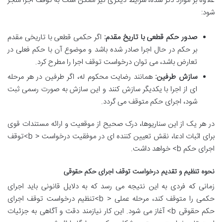
علاوه بر موارد ذکر شده، شرایط دیگری نیز ممکن است به توقف اجرا منجر
شود:
صدور حکم قطعی با تاریخ مقدم:
اگر حکمی قطعی با تاریخی مقدم
بر حکم در حال اجرا صادر شده باشد و موضوع آن با حکم فعلی در
تعارض باشد، می توان درخواست توقف اجرا را مطرح کرد.
سازش طرفین:
همانند رضایت محکوم له، اگر طرفین در هر مرحله
ای از اجرا با یکدیگر سازش کنند و این سازش به صورت رسمی ثبت
شود، اجرای حکم متوقف می گردد.
در هر یک از این سناریوها، درک صحیح از موقعیت و ارائه مستندات قوی
برای اثبات ادعا، نقش تعیین کننده ای در موفقیت درخواست < b>توقف
اجرای حکم b> خواهد داشت.
نحوه تنظیم و تقدیم درخواست توقف اجرای حکم حقوقی
زمانی که فردی به این نتیجه می رسد که به دلایل قانونی باید اجرای
حکمی را متوقف کند، مرحله عملی < b>تنظیم درخواست توقف اجرای
حکم حقوقی b> آغاز می شود. این کار نیازمند دقت و آگاهی به جزئیات