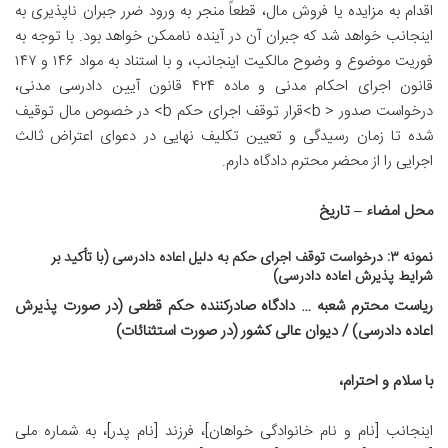
اقدام به مزایده یا فروش مال، قطعاً منجر به ورود ضرر جبران ناپذیری به
اینجانب خواهد شد که جبران آن در آینده ناممکن خواهد بود. با توجه به
فوریت موضوع و وضوح مالکیت اینجانب، و با استناد به مواد ۱۴۶ و ۱۴۷
قانون اجرای احکام مدنی و ماده ۴۲۴ قانون آیین دادرسی مدنی،
درخواست صدور < b>قرار توقف اجرای حکم b> در خصوص مال توقیف
شده تا زمان رسیدگی و تعیین تکلیف نهایی در دعوای اعتراض ثالث
اجرایی را از محضر محترم دادگاه دارم.
محل امضاء – تاریخ
نمونه ۳: درخواست توقف اجرای حکم به دلیل اعاده دادرسی (با تأکید بر
شرایط پذیرش اعاده دادرسی)
ریاست محترم شعبه … دادگاه صادرکننده حکم قطعی (در صورت پذیرش
اعاده دادرسی) / دیوان عالی کشور (در صورت استثنائات)
با سلام و احترام،
اینجانب [نام و نام خانوادگی خواهان]، فرزند [نام پدر]، به شماره ملی