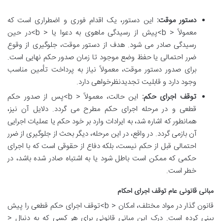
دستور موقت:
این دستور، یک اقدام فوری و اضطراری است که
معمولاً < b>پیش از رسیدگی ماهوی به دعوا یا < b>در حین
رسیدگی صادر می شود. هدف از دستور موقت، جلوگیری از وقوع
ضرر احتمالی یا حفظ وضع موجود تا زمان صدور حکم نهایی است.
برای صدور دستور موقت، معمولاً نیاز به پرداخت تأمین مناسب
وجود دارد و قابلیت تجدیدنظرخواهی دارد.
توقف اجرای حکم:
این حالت، معمولاً < b>پس از صدور حکم
قطعی و در مرحله اجرای حکم مطرح می گردد. دلایل آن نیز،
همانطور که اشاره شد، به ایرادات وارد بر خود حکم یا عملیات اجرایی
آن بازمی گردد. در واقع، در این مرحله، دیگر بحث از جلوگیری از ضرر
احتمالی قبل از حکم نیست، بلکه دفاع از حقوقی است که با اجرای
حکمی که ممکن است باطل شود یا به اشتباه صادر شده باشد، در
خطر است.
مبانی قانونی عام توقف اجرای احکام
قانون گذار در مواد مختلف، امکان < b>توقف اجرای حکم قطعی را پیش
بینی کرده است. درک این مبانی قانونی برای هر کسی که به دنبال <