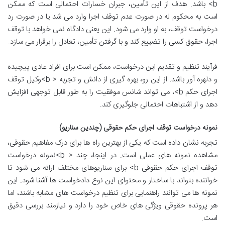
b> باشد. هدف از این تأمین، جبران خسارات احتمالی است که ممکن
است به محکوم له در صورت عدم توقف اجرا وارد می شد یا در صورت رد
درخواست توقف، به او وارد می شود. این یعنی دادگاه نمی خواهد با توقف
اجرا، حقوق کسی را تضییع کند و با گرفتن تأمین، تعادل را برقرار می سازد.
فرآیند تنظیم و تقدیم این درخواست، ممکن است برای افراد عادی پیچیده
و دلهره آور باشد. از این رو، بهره گیری از دانش و تجربه < b>وکیل توقف
اجرای حکم b>، می تواند شانس موفقیت را به طور قابل توجهی افزایش
دهد و از اشتباهات احتمالی جلوگیری کند.
نمونه درخواست توقف اجرای حکم حقوقی (چندین سناریو)
تجربه نشان داده است که یکی از بهترین راه ها برای درک مفاهیم حقوقی،
مشاهده نمونه های عملی است. در اینجا، چند < b>نمونه درخواست
توقف اجرای حکم حقوقی b> برای سناریوهای مختلف ارائه می شود تا
خواننده بتواند با ساختار و محتوای این نوع دادخواست ها آشنا شود. این
نمونه ها می توانند راهنمایی برای تنظیم درخواست های مشابه باشند، اما
هر پرونده حقوقی ویژگی های خاص خود را دارد و نیازمند بررسی دقیق
است.