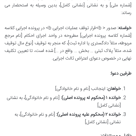
[شماره ملی] و به نشانی [نشانی کامل]، بدین وسیله به استحضار می
رساند:
خواسته:
صدور < b>قرار توقف عملیات اجرایی b> در پرونده اجرایی کلاسه
[شماره کلاسه پرونده اجرایی] مطروحه در واحد اجرای احکام [نام مرجع
مربوطه، مثلاً دادگستری یا اداره ثبت]، که منجر به توقیف [نوع مال توقیف
شده، مثلاً پلاک ثبتی … بخش … واقع در …] شده است، تا تعیین تکلیف
نهایی در خصوص دعوای اعتراض ثالث اجرایی.
طرفین دعوا:
خواهان:
اینجانب [نام و نام خانوادگی]
خوانده ۱ (محکوم له پرونده اصلی):
[نام و نام خانوادگی]، به نشانی
[نشانی کامل]
خوانده ۲ (محکوم علیه پرونده اصلی):
[نام و نام خانوادگی]، به
نشانی [نشانی کامل]
دلایل و مستندات: