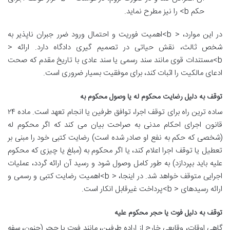
حکم b> را نیز مطرح نماید.
در این موارد، < b>اهمیت فوریت و احتمال ورود ضرر جبران ناپذیر به
شخص ثالث، نقش حیاتی در تصمیم گیری دادگاه دارد. ارائه <
b>مستندات قوی مانند سند رسمی یا سند عادی با تاریخ مقدم که صحت
ادعای مالکیت را اثبات کند، برای موفقیت بسیار ضروری است.
توقف به دلیل رضایت محکوم له یا وصول محکوم به
ساده ترین راه برای توقف اجرا، توافق طرفین یا انجام تعهد است. ماده ۲۴
قانون اجرای احکام مدنی به صراحت بیان می کند که اگر محکوم له
(شخصی که حکم به نفع او صادر شده است) رضایت کتبی خود را مبنی بر
تعطیل یا توقف اجرا اعلام کند، یا اگر محکوم به (مبلغ یا چیزی که محکوم
علیه باید بپردازد) به طور کامل وصول شود و رسید آن ارائه گردد، عملیات
اجرایی متوقف خواهد شد. در اینجا، < b>اهمیت رضایت کتبی و رسمی و
ارائه رسیدهای < b>پرداخت غیرقابل انکار است.
توقف به دلیل فوت یا حجر محکوم علیه
گاهی اوقات، وقایعی خارج از اراده طرفین، مانند فوت یا حجر (جنون، سفه