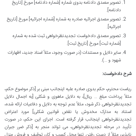
تصویر مصدق دادنامه بدوی شماره [شماره دادنامه] مورخ [تاریخ
دادنامه].
تصویر مصدق اجرائیه صادره به شماره [شماره اجرائیه] مورخ [تاریخ
اجرائیه].
تصویر مصدق دادخواست تجدیدنظرخواهی ثبت شده به شماره
[شماره ثبت] مورخ [تاریخ ثبت].
سایر دلایل و مستندات (در صورت وجود، مثلاً اسناد جدید، اظهارات
شهود و …).
شرح دادخواست:
ریاست محترم، حکم بدوی صادره علیه اینجانب مبنی بر [ذکر موضوع حکم،
مثلاً پرداخت مبلغ … ریال]، به دلایل ماهوی و شکلی [به اجمال دلایل
تجدیدنظرخواهی ذکر شود، مثلاً عدم توجه به دلایل و دفاعیات ارائه شده،
استناد به مدارک مخدوش یا نقض قوانین شکلی] مورد اعتراض
تجدیدنظرخواهی اینجانب قرار گرفته است. اجرای این حکم، در صورت
تأیید در مرحله تجدیدنظرخواهی، می تواند منجر به [ذکر ضرر جبران
ناپذیر، مثلاً از دست رفتن تنها محل کسب و کار، توقیف و فروش منزل