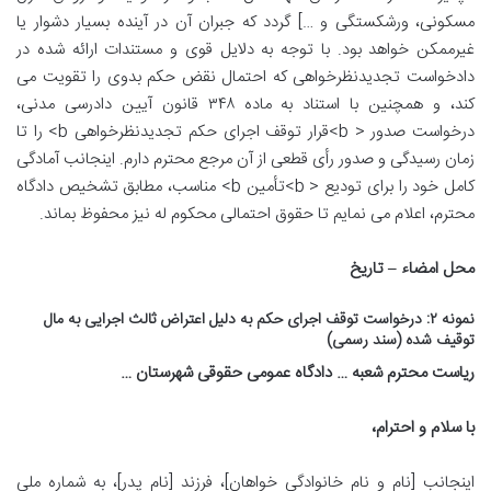
مسکونی، ورشکستگی و …] گردد که جبران آن در آینده بسیار دشوار یا
غیرممکن خواهد بود. با توجه به دلایل قوی و مستندات ارائه شده در
دادخواست تجدیدنظرخواهی که احتمال نقض حکم بدوی را تقویت می
کند، و همچنین با استناد به ماده ۳۴۸ قانون آیین دادرسی مدنی،
درخواست صدور < b>قرار توقف اجرای حکم تجدیدنظرخواهی b> را تا
زمان رسیدگی و صدور رأی قطعی از آن مرجع محترم دارم. اینجانب آمادگی
کامل خود را برای تودیع < b>تأمین b> مناسب، مطابق تشخیص دادگاه
محترم، اعلام می نمایم تا حقوق احتمالی محکوم له نیز محفوظ بماند.
محل امضاء – تاریخ
نمونه ۲: درخواست توقف اجرای حکم به دلیل اعتراض ثالث اجرایی به مال
توقیف شده (سند رسمی)
ریاست محترم شعبه … دادگاه عمومی حقوقی شهرستان …
با سلام و احترام،
اینجانب [نام و نام خانوادگی خواهان]، فرزند [نام پدر]، به شماره ملی