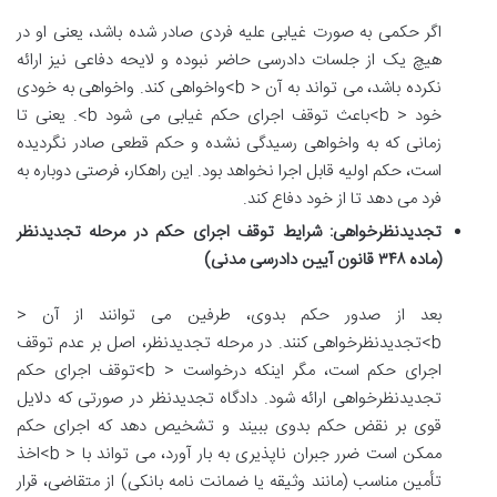
اگر حکمی به صورت غیابی علیه فردی صادر شده باشد، یعنی او در
هیچ یک از جلسات دادرسی حاضر نبوده و لایحه دفاعی نیز ارائه
نکرده باشد، می تواند به آن < b>واخواهی کند. واخواهی به خودی
خود < b>باعث توقف اجرای حکم غیابی می شود b>. یعنی تا
زمانی که به واخواهی رسیدگی نشده و حکم قطعی صادر نگردیده
است، حکم اولیه قابل اجرا نخواهد بود. این راهکار، فرصتی دوباره به
فرد می دهد تا از خود دفاع کند.
تجدیدنظرخواهی: شرایط توقف اجرای حکم در مرحله تجدیدنظر
(ماده ۳۴۸ قانون آیین دادرسی مدنی)
بعد از صدور حکم بدوی، طرفین می توانند از آن <
b>تجدیدنظرخواهی کنند. در مرحله تجدیدنظر، اصل بر عدم توقف
اجرای حکم است، مگر اینکه درخواست < b>توقف اجرای حکم
تجدیدنظرخواهی ارائه شود. دادگاه تجدیدنظر در صورتی که دلایل
قوی بر نقض حکم بدوی ببیند و تشخیص دهد که اجرای حکم
ممکن است ضرر جبران ناپذیری به بار آورد، می تواند با < b>اخذ
تأمین مناسب (مانند وثیقه یا ضمانت نامه بانکی) از متقاضی، قرار