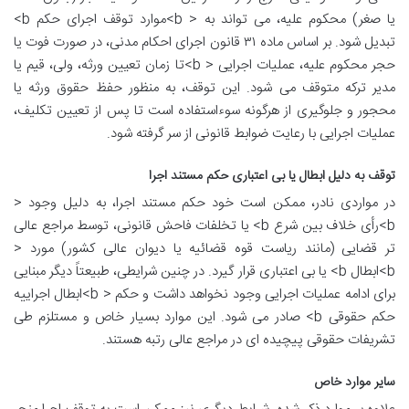
یا صغر) محکوم علیه، می تواند به < b>موارد توقف اجرای حکم b>
تبدیل شود. بر اساس ماده ۳۱ قانون اجرای احکام مدنی، در صورت فوت یا
حجر محکوم علیه، عملیات اجرایی < b>تا زمان تعیین ورثه، ولی، قیم یا
مدیر ترکه متوقف می شود. این توقف، به منظور حفظ حقوق ورثه یا
محجور و جلوگیری از هرگونه سوءاستفاده است تا پس از تعیین تکلیف،
عملیات اجرایی با رعایت ضوابط قانونی از سر گرفته شود.
توقف به دلیل ابطال یا بی اعتباری حکم مستند اجرا
در مواردی نادر، ممکن است خود حکم مستند اجرا، به دلیل وجود <
b>رأی خلاف بین شرع b> یا تخلفات فاحش قانونی، توسط مراجع عالی
تر قضایی (مانند ریاست قوه قضائیه یا دیوان عالی کشور) مورد <
b>ابطال b> یا بی اعتباری قرار گیرد. در چنین شرایطی، طبیعتاً دیگر مبنایی
برای ادامه عملیات اجرایی وجود نخواهد داشت و حکم < b>ابطال اجراییه
حکم حقوقی b> صادر می شود. این موارد بسیار خاص و مستلزم طی
تشریفات حقوقی پیچیده ای در مراجع عالی رتبه هستند.
سایر موارد خاص