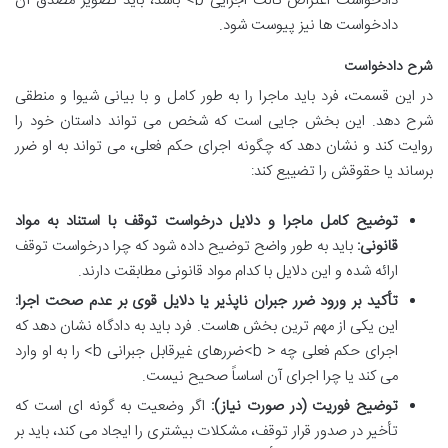
دادخواست اعتراض ثالث اجرایی b> باشد، باید تصویر مصدق آن
دادخواست ها نیز پیوست شود.
شرح دادخواست
در این قسمت، فرد باید ماجرا را به طور کامل و با بیانی شیوا و منطقی
شرح دهد. این بخش جایی است که شخص می تواند داستان خود را
روایت کند و نشان دهد که چگونه اجرای حکم فعلی، می تواند به او ضرر
برساند یا حقوقش را تضییع کند:
توضیح کامل ماجرا و دلایل درخواست توقف با استناد به مواد
قانونی:
باید به طور واضح توضیح داده شود که چرا درخواست توقف
ارائه شده و این دلایل با کدام مواد قانونی مطابقت دارند.
تأکید بر ورود ضرر جبران ناپذیر یا دلایل قوی بر عدم صحت اجرا:
این یکی از مهم ترین بخش هاست. فرد باید به دادگاه نشان دهد که
اجرای حکم فعلی چه < b>ضررهای غیرقابل جبرانی b> را به او وارد
می کند یا چرا اجرای آن اساساً صحیح نیست.
توضیح فوریت (در صورت نیاز):
اگر وضعیت به گونه ای است که
تأخیر در صدور قرار توقف، مشکلات بیشتری را ایجاد می کند، باید بر