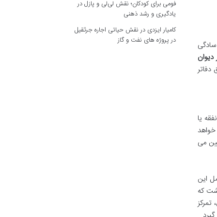
فومی برای کودکان؛ نقش لی‌لی و پازل در
یادگیری و رشد ذهنی
کامیار ایزدی
در
نقش حیاتی اجاره جرثقیل
در پروژه های نفت و گاز
 سادگی
 دیوان
 دفاتر
فقه یا
خواهد
یین می
واهی او شامل این
اشت که
 تمرکز
گیرد.