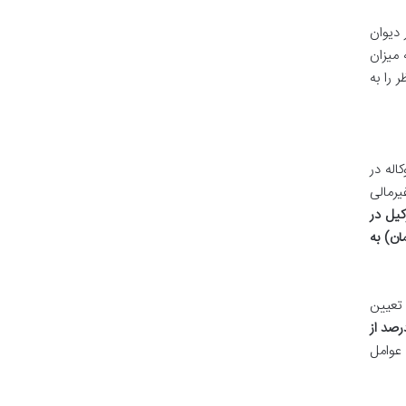
دیوان
 میزان
 را به
اله در
یرمالی
کیل در
۶۰, ریال (شش میلیون تومان) به
 تعیین
۵ درصد و حداکثر ۱۰ درصد از
 عوامل