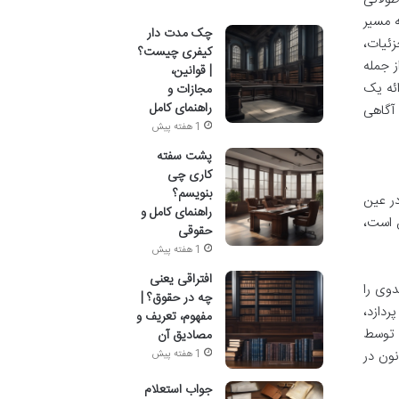
ه مسیر
چک مدت دار
زئیات،
کیفری چیست؟
ز جمله
| قوانین،
ائه یک
مجازات و
راهنمای کامل
 آگاهی
1 هفته پیش
پشت سفته
کاری چی
بنویسم؟
ر عین
راهنمای کامل و
 است،
حقوقی
1 هفته پیش
افتراقی یعنی
دوی را
چه در حقوق؟ |
ردازد،
مفهوم، تعریف و
ی توسط
مصادیق آن
نون در
1 هفته پیش
جواب استعلام