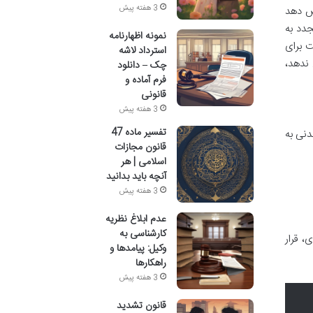
3 هفته پیش
یص دهد
جدد به
نمونه اظهارنامه
ت برای
استرداد لاشه
 ندهد،
چک – دانلود
فرم آماده و
قانونی
3 هفته پیش
تفسیر ماده 47
۳۹ قانون آیین دادرسی مدنی به
قانون مجازات
اسلامی | هر
آنچه باید بدانید
3 هفته پیش
عدم ابلاغ نظریه
کارشناسی به
، قرار
وکیل: پیامدها و
راهکارها
3 هفته پیش
قانون تشدید