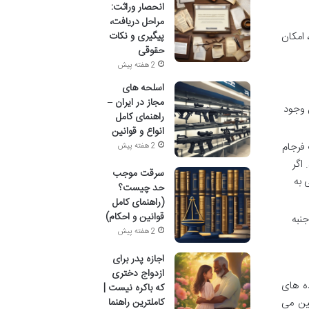
انحصار وراثت:
مراحل دریافت،
امکان
پیگیری و نکات
حقوقی
2 هفته پیش
اسلحه های
مجاز در ایران –
 وجود
راهنمای کامل
انواع و قوانین
 فرجام
2 هفته پیش
اگر
سرقت موجب
 به
حد چیست؟
(راهنمای کامل
قوانین و احکام)
جنبه
2 هفته پیش
اجازه پدر برای
ازدواج دختری
ده های
که باکره نیست |
ین می
کاملترین راهنما