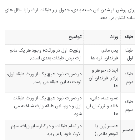
برای روشن تر شدن این دسته بندی، جدول زیر طبقات ارث را با مثال های
ساده نشان می دهد:
طبقه
وراث
توضیح
طبقه
پدر، مادر،
اولویت اول در وراثت؛ وجود هر یک مانع
اول
فرزندان، نوه ها
ارث بردن طبقات بعدی است.
اجداد، خواهر و
طبقه
در صورت نبود هیچ یک از وراث طبقه اول،
برادر، فرزندان آن
دوم
نوبت به این طبقه می رسد.
ها
عمو، عمه، دایی،
در صورت نبود هیچ یک از وراث طبقات
طبقه
خاله و فرزندان آن
اول و دوم، این طبقه وارث شناخته می
سوم
ها
شود.
همسر (زن یا
در تمام طبقات و در کنار سایر وراث، سهم
همسر
شوهر دائمی)
الارث خود را می برد.