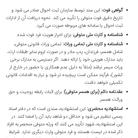
گواهی فوت:
این سند توسط سازمان ثبت احوال صادر می شود و
تاریخ دقیق فوت متوفی را تأیید می کند. نحوه دریافت آن از ادارات
ثبت احوال یا سامانه های مربوطه صورت می گیرد.
شناسنامه و کارت ملی متوفی:
برای احراز هویت فرد فوت شده.
شناسنامه و کارت ملی تمامی وراث:
تمامی وراث قانونی متوفی،
شامل همسر، فرزندان، پدر، مادر و در صورت لزوم سایر طبقات ارث،
باید مدارک هویتی خود را ارائه دهند. اگر دسترسی به مدارک برخی
وراث میسر نباشد (مثلاً به دلیل عدم همکاری یا حضور در خارج از
کشور)، فرآیند ممکن است پیچیده تر شود و نیاز به اقدامات قانونی
تکمیلی خواهد داشت.
عقدنامه دائم (برای همسر متوفی):
برای اثبات رابطه زوجیت و حق
وراثت همسر.
استشهادیه محضری:
این استشهادیه، سندی است که در دفتر اسناد
رسمی تنظیم می شود و حداقل دو شاهد باید آن را امضا کنند. در
این استشهادیه، شهود تأیید می کنند که ورثه متوفی منحصر به افراد
ذکر شده در لیست هستند و فرد متوفی وارث دیگری ندارد. شرایط