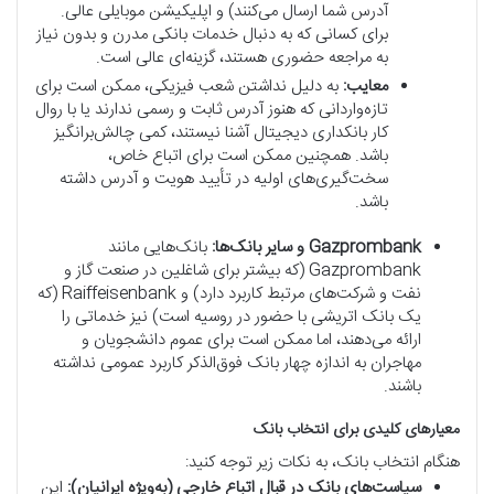
آدرس شما ارسال می‌کنند) و اپلیکیشن موبایلی عالی.
برای کسانی که به دنبال خدمات بانکی مدرن و بدون نیاز
به مراجعه حضوری هستند، گزینه‌ای عالی است.
معایب:
به دلیل نداشتن شعب فیزیکی، ممکن است برای
تازه‌واردانی که هنوز آدرس ثابت و رسمی ندارند یا با روال
کار بانکداری دیجیتال آشنا نیستند، کمی چالش‌برانگیز
باشد. همچنین ممکن است برای اتباع خاص،
سخت‌گیری‌های اولیه در تأیید هویت و آدرس داشته
باشد.
Gazprombank و سایر بانک‌ها:
بانک‌هایی مانند
Gazprombank (که بیشتر برای شاغلین در صنعت گاز و
نفت و شرکت‌های مرتبط کاربرد دارد) و Raiffeisenbank (که
یک بانک اتریشی با حضور در روسیه است) نیز خدماتی را
ارائه می‌دهند، اما ممکن است برای عموم دانشجویان و
مهاجران به اندازه چهار بانک فوق‌الذکر کاربرد عمومی نداشته
باشند.
معیارهای کلیدی برای انتخاب بانک
هنگام انتخاب بانک، به نکات زیر توجه کنید:
سیاست‌های بانک در قبال اتباع خارجی (به‌ویژه ایرانیان):
این