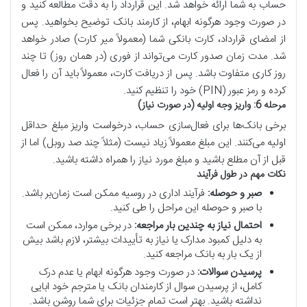
حساب به شما ارائه خواهد شد. این قرارداد را به دقت مطالعه کنید و
در صورت وجود هرگونه ابهام، از کارمند بانک توضیح بخواهید. پس
از امضای قرارداد، کارت بانکی شما (معمولاً میر کارت) صادر خواهد
شد. مدت زمان صدور کارت می‌تواند از فوری (در همان روز) تا چند
روز کاری متفاوت باشد. پس از دریافت کارت، معمولاً باید آن را فعال
کرده و رمز عبور (PIN) خود را تنظیم کنید.
مرحله 6: واریز وجه اولیه (در صورت نیاز)
برخی بانک‌ها برای فعال‌سازی حساب، درخواست واریز مبلغ حداقل
اولیه می‌کنند. این مبلغ معمولاً زیاد نیست (مثلاً چند صد روبل) اما از
قبل از آن مطلع باشید و مبلغ مورد نیاز را همراه داشته باشید.
نکات مهم در طول فرآیند
صبر و حوصله:
فرآیند اداری در روسیه ممکن است زمان‌بر باشد.
با صبر و حوصله این مراحل را طی کنید.
احتمال نیاز به چندین بار مراجعه:
در برخی موارد، ممکن است
به دلیل کمبود مدارک یا نیاز به تأییدات بیشتر، لازم باشد بیش
از یک بار به بانک مراجعه کنید.
پرسیدن سوالات:
در صورت وجود هرگونه ابهام یا عدم درک
کامل، از پرسیدن سوال از کارمندان بانک یا مترجم خود ابایی
نداشته باشید. بهتر است تمام جزئیات برای شما روشن باشد.