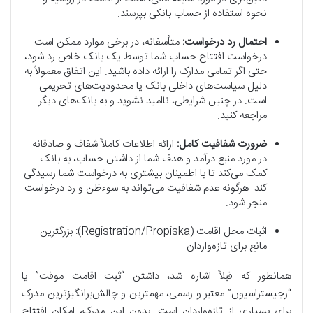
نحوه استفاده از حساب بانکی بپرسند.
احتمال رد درخواست:
متأسفانه، در برخی موارد ممکن است
درخواست افتتاح حساب شما توسط یک بانک خاص رد شود،
حتی اگر تمامی مدارک را ارائه داده باشید. این اتفاق معمولاً به
دلیل سیاست‌های داخلی بانک یا محدودیت‌های تحریمی
است. در چنین شرایطی، ناامید نشوید و به بانک‌های دیگر
مراجعه کنید.
ضرورت شفافیت کامل:
ارائه اطلاعات کاملاً شفاف و صادقانه
در مورد منبع درآمد و هدف شما از داشتن حساب، به بانک
کمک می‌کند تا با اطمینان بیشتری به درخواست شما رسیدگی
کند. هرگونه عدم شفافیت می‌تواند به سوءظن و رد درخواست
منجر شود.
اثبات محل اقامت (Registration/Propiska): بزرگترین
مانع برای تازه‌واردان
همانطور که قبلاً اشاره شد، داشتن “ثبت اقامت موقت” یا
“رجیستراسیون” معتبر و رسمی، مهمترین و چالش‌برانگیزترین مدرک
برای بسیاری از تازه‌واردان است. بدون این مدرک، امکان افتتاح