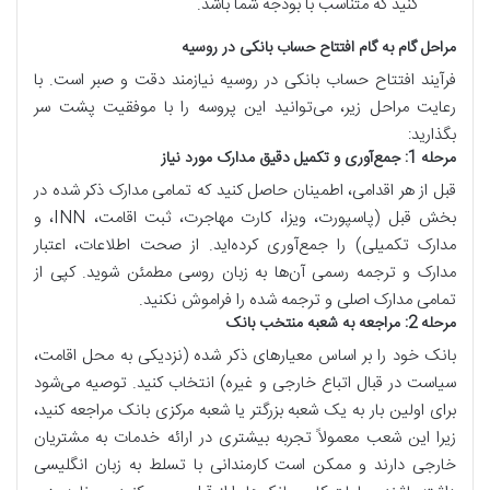
کنید که متناسب با بودجه شما باشد.
مراحل گام به گام افتتاح حساب بانکی در روسیه
فرآیند افتتاح حساب بانکی در روسیه نیازمند دقت و صبر است. با
رعایت مراحل زیر، می‌توانید این پروسه را با موفقیت پشت سر
بگذارید:
مرحله 1: جمع‌آوری و تکمیل دقیق مدارک مورد نیاز
قبل از هر اقدامی، اطمینان حاصل کنید که تمامی مدارک ذکر شده در
بخش قبل (پاسپورت، ویزا، کارت مهاجرت، ثبت اقامت، INN، و
مدارک تکمیلی) را جمع‌آوری کرده‌اید. از صحت اطلاعات، اعتبار
مدارک و ترجمه رسمی آن‌ها به زبان روسی مطمئن شوید. کپی از
تمامی مدارک اصلی و ترجمه شده را فراموش نکنید.
مرحله 2: مراجعه به شعبه منتخب بانک
بانک خود را بر اساس معیارهای ذکر شده (نزدیکی به محل اقامت،
سیاست در قبال اتباع خارجی و غیره) انتخاب کنید. توصیه می‌شود
برای اولین بار به یک شعبه بزرگتر یا شعبه مرکزی بانک مراجعه کنید،
زیرا این شعب معمولاً تجربه بیشتری در ارائه خدمات به مشتریان
خارجی دارند و ممکن است کارمندانی با تسلط به زبان انگلیسی