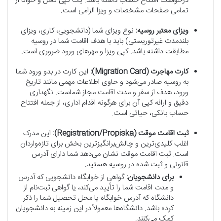
درخواست افتتاح حساب داشته باشد. یک کپی کامل و خوانا از
تمامی صفحات مشخصات و ویزا الزامی است.
ویزای معتبر روسیه:
نوع ویزای شما (دانشجویی، کاری، ویزای
بلندمدت غیرتوریستی) باید با هدف اقامت شما در روسیه
مطابقت داشته باشد. کپی ویزا و مهرهای ورود ضروری است.
کارت مهاجرت (Migration Card):
این کارت در بدو ورود شما
به روسیه صادر می‌شود و حاوی اطلاعات مهمی مانند تاریخ
ورود، هدف از سفر و مدت اقامت مجاز شماست. نگهداری
دقیق و ارائه کپی آن برای هرگونه اقدام اداری، از جمله افتتاح
حساب بانکی، حیاتی است.
ثبت اقامت موقت (Registration/Propiska):
این مدرک
اغلب کلیدی‌ترین و چالش‌برانگیزترین بخش برای تازه‌واردان
است. ثبت اقامت موقت نشان می‌دهد شما دارای آدرس
قانونی و ثبت شده در روسیه هستید.
برای دانشجویان:
گواهی از خوابگاه دانشجویی که آدرس
و مدت اقامت شما را تأیید می‌کند، یا گواهی ثبت‌نام از
دانشگاه که آدرس خوابگاه یا محل تحصیل شما را ذکر
کرده باشد. دانشگاه‌ها معمولاً در این زمینه به دانشجویان
کمک می‌کنند.