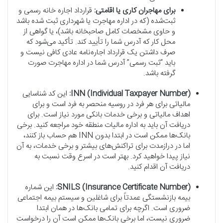
برای مهاجران کاری یا اقامتی:
قرارداد اجاره خانه رسمی و
ثبت‌شده (که در اداره مهاجرت یا شهرداری ثبت شده باشد
و حاوی مشخصات کامل صاحبخانه باشد)، یا گواهی از
محل کار که آدرس شما را تأیید کند. تأکید می‌شود که
صرف داشتن یک قرارداد اجاره‌نامه عادی کافی نیست و
باید “ثبت رسمی” آدرس شما در اداره مهاجرت صورت
گرفته باشد.
INN (Individual Taxpayer Number):
این کد شناسایی
مالیاتی برای هر فرد در روسیه منحصر به فرد است و برای
اهداف مالیاتی و برخی خدمات بانکی مورد نیاز است. برای
دریافت آن باید به اداره مالیات منطقه خود مراجعه کنید. برخی
بانک‌ها ممکن است در ابتدا بدون INN هم حساب باز کنند،
اما در درازمدت برای تراکنش‌های بیشتر و برخی خدمات، به آن
نیاز پیدا خواهید کرد. بهتر است در اسرع وقت نسبت به
دریافت آن اقدام کنید.
SNILS (Insurance Certificate Number):
این شماره
بیمه بازنشستگی عمدتاً برای شاغلین و سیستم بیمه اجتماعی
ضروری است. اگرچه برای تمامی بانک‌ها در همان ابتدا
ضروری نیست، اما برخی بانک‌ها ممکن است آن را درخواست