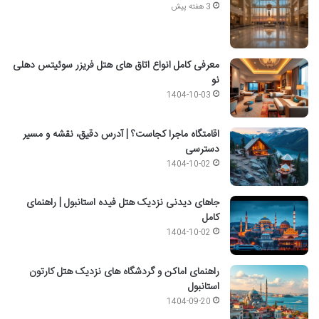
3 هفته پیش
معرفی کامل انواع اتاق های هتل فریزر سوئیتس دهلی
نو
1404-10-03
اقامتگاه ماجرا کجاست؟ | آدرس دقیق، نقشه و مسیر
دسترسی
1404-10-02
جاهای دیدنی نزدیک هتل فیده استانبول | راهنمای
کامل
1404-10-02
راهنمای اماکن و گردشگاه های نزدیک هتل کارتون
استانبول
1404-09-20