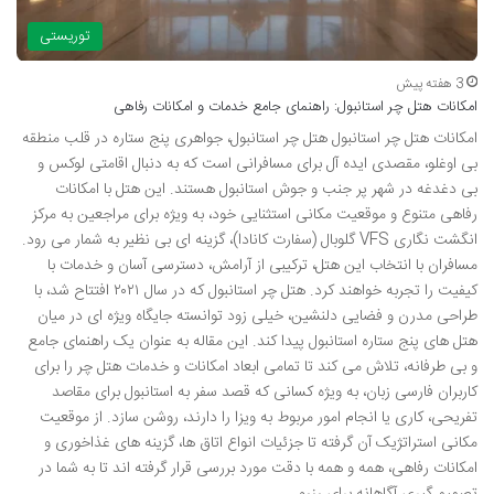
توریستی
3 هفته پیش
امکانات هتل چر استانبول: راهنمای جامع خدمات و امکانات رفاهی
امکانات هتل چر استانبول هتل چر استانبول، جواهری پنج ستاره در قلب منطقه
بی اوغلو، مقصدی ایده آل برای مسافرانی است که به دنبال اقامتی لوکس و
بی دغدغه در شهر پر جنب و جوش استانبول هستند. این هتل با امکانات
رفاهی متنوع و موقعیت مکانی استثنایی خود، به ویژه برای مراجعین به مرکز
انگشت نگاری VFS گلوبال (سفارت کانادا)، گزینه ای بی نظیر به شمار می رود.
مسافران با انتخاب این هتل، ترکیبی از آرامش، دسترسی آسان و خدمات با
کیفیت را تجربه خواهند کرد. هتل چر استانبول که در سال ۲۰۲۱ افتتاح شد، با
طراحی مدرن و فضایی دلنشین، خیلی زود توانسته جایگاه ویژه ای در میان
هتل های پنج ستاره استانبول پیدا کند. این مقاله به عنوان یک راهنمای جامع
و بی طرفانه، تلاش می کند تا تمامی ابعاد امکانات و خدمات هتل چر را برای
کاربران فارسی زبان، به ویژه کسانی که قصد سفر به استانبول برای مقاصد
تفریحی، کاری یا انجام امور مربوط به ویزا را دارند، روشن سازد. از موقعیت
مکانی استراتژیک آن گرفته تا جزئیات انواع اتاق ها، گزینه های غذاخوری و
امکانات رفاهی، همه و همه با دقت مورد بررسی قرار گرفته اند تا به شما در
تصمیم گیری آگاهانه برای رزرو …