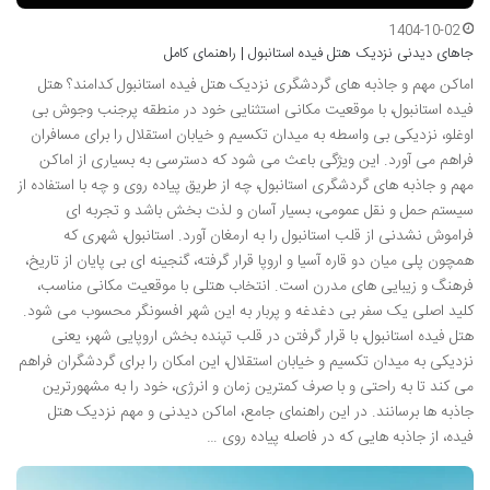
1404-10-02
جاهای دیدنی نزدیک هتل فیده استانبول | راهنمای کامل
اماکن مهم و جاذبه های گردشگری نزدیک هتل فیده استانبول کدامند؟ هتل
فیده استانبول، با موقعیت مکانی استثنایی خود در منطقه پرجنب وجوش بی
اوغلو، نزدیکی بی واسطه به میدان تکسیم و خیابان استقلال را برای مسافران
فراهم می آورد. این ویژگی باعث می شود که دسترسی به بسیاری از اماکن
مهم و جاذبه های گردشگری استانبول، چه از طریق پیاده روی و چه با استفاده از
سیستم حمل و نقل عمومی، بسیار آسان و لذت بخش باشد و تجربه ای
فراموش نشدنی از قلب استانبول را به ارمغان آورد. استانبول، شهری که
همچون پلی میان دو قاره آسیا و اروپا قرار گرفته، گنجینه ای بی پایان از تاریخ،
فرهنگ و زیبایی های مدرن است. انتخاب هتلی با موقعیت مکانی مناسب،
کلید اصلی یک سفر بی دغدغه و پربار به این شهر افسونگر محسوب می شود.
هتل فیده استانبول، با قرار گرفتن در قلب تپنده بخش اروپایی شهر، یعنی
نزدیکی به میدان تکسیم و خیابان استقلال، این امکان را برای گردشگران فراهم
می کند تا به راحتی و با صرف کمترین زمان و انرژی، خود را به مشهورترین
جاذبه ها برسانند. در این راهنمای جامع، اماکن دیدنی و مهم نزدیک هتل
فیده، از جاذبه هایی که در فاصله پیاده روی …