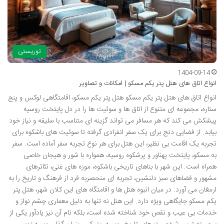
توریستی
1404-09-14
انواع اتاق های هتل پتر یکم مسکو | امکانات و تصاویر
انواع اتاق های هتل پتر یکم مسکو هتل پتر یکم مسکو، اقامتگاهی لوکس و پنج
ستاره، مجموعه ای متنوع از اتاق ها و سوئیت ها را در دل پایتخت روسیه
پیشکش می کند که هر مسافر می تواند گزینه ای متناسب با سلیقه و نیاز خود
بیابد. از فضایی دنج برای یک سفر انفرادی گرفته تا سوئیت های باشکوه برای
تجربه یک اقامت بی نظیر، این هتل برای هر نوع تجربه سفر آماده است. سفر
به مسکو، پایتخت پهناور و پرشکوه روسیه، همواره با شور و هیجان خاصی
همراه است. این شهر با بناهای تاریخی باشکوه، موزه های غنی، تئاترهای
مشهور و فضاهای سبز دلنشین، تجربه ای منحصربه فرد از فرهنگ و تاریخ را به
ارمغان می آورد. در میان انبوه هتل ها و اقامتگاه های این کلان شهر، هتل پتر
یکم مسکو جایگاهی ویژه دارد. این هتل نه تنها به دلیل معماری چشم نواز و
خدمات بی عیب و نقص خود شناخته شده است، بلکه نام آن نیز یادآور یکی از