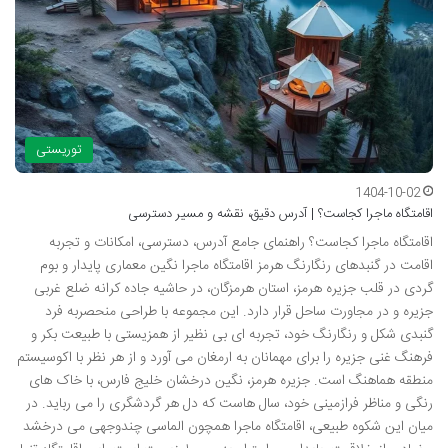
توریستی
1404-10-02
اقامتگاه ماجرا کجاست؟ | آدرس دقیق، نقشه و مسیر دسترسی
اقامتگاه ماجرا کجاست؟ راهنمای جامع آدرس، دسترسی، امکانات و تجربه
اقامت در گنبدهای رنگارنگ هرمز اقامتگاه ماجرا نگین معماری پایدار و بوم
گردی در قلب جزیره هرمز، استان هرمزگان، در حاشیه جاده کرانه ضلع غربی
جزیره و در مجاورت ساحل قرار دارد. این مجموعه با طراحی منحصربه فرد
گنبدی شکل و رنگارنگ خود، تجربه ای بی نظیر از همزیستی با طبیعت بکر و
فرهنگ غنی جزیره را برای مهمانان به ارمغان می آورد و از هر نظر با اکوسیستم
منطقه هماهنگ است. جزیره هرمز، نگین درخشان خلیج فارس، با خاک های
رنگی و مناظر فرازمینی خود، سال هاست که دل هر گردشگری را می رباید. در
میان این شکوه طبیعی، اقامتگاه ماجرا همچون الماسی چندوجهی می درخشد