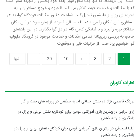
است. این فرودگاه، نه تنها یک محل عبور، بلکه خود بخشی از تجربه سفر است
که با امکانات و خدمات خود، تلاش می کند تا ورود و خروج مسافران را به
تجربه ای روان و دلنشین تبدیل کند. شناخت دقیق امکانات فرودگاه گوا، به هر
مسافری این امکان را می دهد تا با خیالی آسوده، از زمان خود در این مکان
حداکثر بهره را ببرد و با آمادگی کامل، گام در دل گوا بگذارد. در این راهنمای
جامع، به بررسی ریزبینانه تمامی امکانات و خدمات موجود در فرودگاه دابولیم
گوا خواهیم پرداخت. از جزئیات فنی و موقعیت …
1
2
3
»
10
20
...
انتها
نظرات کاربران
بهرنگ قاسمی نژاد
در
نقش حیاتی اجاره جرثقیل در پروژه های نفت و گاز
زری قرایی
در
بهترین بازی آموزشی فومی برای کودکان؛ نقش لی‌لی و پازل در
یادگیری و رشد ذهنی
ایلیا اسحاقی
در
بهترین بازی آموزشی فومی برای کودکان؛ نقش لی‌لی و پازل در
یادگیری و رشد ذهنی