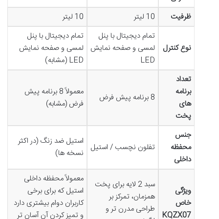
ظرفیت
10 لیتر
10 لیتر
تمام دیجیتال با پنل
تمام دیجیتال با پنل
نوع کنترل
لمسی و صفحه نمایش
لمسی و صفحه نمایش
LED
LED (مشابه)
تعداد
برنامه
معمولاً 8 برنامه پیش
8 برنامه پیش فرض
های
فرض (مشابه)
پخت
جنس
استیل ضد زنگ (در اکثر
محفظه
تفلون نچسب / استیل
نسخه ها)
داخلی
معمولاً محفظه داخلی
سبد 2 لایه برای پخت
ویژگی
استیل که برای برخی
همزمان، تمرکز بر
خاص
کاربران دوام بیشتری دارد
طراحی مدرن تر و
KQZX07
و تمیز کردن آن آسان تر