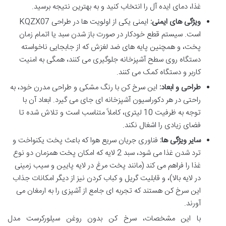
غذا، دمای ایده آل را انتخاب کنید و به بهترین نتیجه برسید.
ویژگی های ایمنی:
ایمنی یکی از اولویت ها در طراحی KQZX07
است. سیستم قطع خودکار در صورت باز شدن سبد یا اتمام زمان
پخت، و همچنین پایه های ضد لغزش که از جابجایی ناخواسته
دستگاه روی سطح آشپزخانه جلوگیری می کنند، همگی به امنیت
کاربر و دستگاه کمک می کنند.
طراحی و ابعاد:
این سرخ کن با رنگ مشکی و طراحی مدرن خود، به
راحتی در هر دکوراسیون آشپزخانه ای جای می گیرد. ابعاد آن با
توجه به ظرفیت 10 لیتری، کاملاً متناسب است و تلاش شده تا
فضای زیادی را اشغال نکند.
سایر ویژگی ها:
فناوری جریان سریع هوا که باعث پخت یکنواخت و
ترد شدن غذا می شود، سبد 2 لایه که امکان پخت همزمان دو نوع
غذا را فراهم می کند (مانند پخت مرغ در لایه پایین و سیب زمینی
در لایه بالا)، و قابلیت گریل و کباب کردن نیز از دیگر امکانات جذاب
این سرخ کن هستند که تجربه ای جامع از آشپزی را به ارمغان می
آورند.
با این مشخصات، سرخ کن بدون روغن سیلورکرست مدل