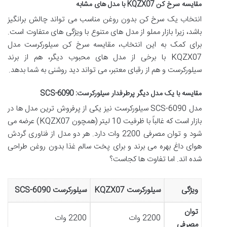
مقایسه سرخ کن KQZX07 با مدل های مشابه
انتخاب یک سرخ کن بدون روغن مناسب می تواند چالش برانگیز
باشد، زیرا بازار مملو از مدل های متنوع با ویژگی های متفاوت است.
برای کمک به این انتخاب، مقایسه سرخ کن سیلورکرست مدل
KQZX07 با برخی از مدل های محبوب دیگر، هم از برند
سیلورکرست و هم از رقبای معتبر، می تواند دید روشنی به شما بدهد.
مقایسه با یک مدل دیگر پرطرفدار سیلورکرست: SCS-6090
مدل SCS-6090 سیلورکرست نیز یکی از پرفروش ترین مدل ها در
بازار است که غالباً با ظرفیت 10 لیتر (همچون KQZX07) عرضه می
شود و توان مصرفی 2200 وات دارد. هر دو مدل از فناوری گردش
هوای داغ بهره می برند و برای پخت سالم غذا بدون روغن طراحی
شده اند. اما تفاوت ها کجاست؟
ویژگی
سیلورکرست KQZX07
سیلورکرست SCS-6090
توان
2200 وات
2200 وات
مصرفی