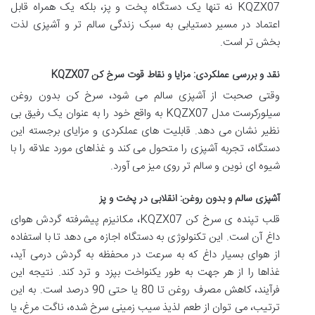
KQZX07 نه تنها یک دستگاه پخت و پز، بلکه یک همراه قابل
اعتماد در مسیر دستیابی به سبک زندگی سالم تر و آشپزی لذت
بخش تر است.
نقد و بررسی عملکردی: مزایا و نقاط قوت سرخ کن KQZX07
وقتی صحبت از آشپزی سالم می شود، سرخ کن بدون روغن
سیلورکرست مدل KQZX07 به واقع خود را به عنوان یک رفیق بی
نظیر نشان می دهد. قابلیت های عملکردی و مزایای برجسته این
دستگاه، تجربه آشپزی را متحول می کند و غذاهای مورد علاقه را با
شیوه ای نوین و سالم تر روی میز می آورد.
آشپزی سالم و بدون روغن: انقلابی در پخت و پز
قلب تپنده ی سرخ کن KQZX07، مکانیزم پیشرفته گردش هوای
داغ آن است. این تکنولوژی به دستگاه اجازه می دهد تا با استفاده
از هوای بسیار داغ که به سرعت در محفظه به گردش درمی آید،
غذاها را از هر جهت به طور یکنواخت بپزد و ترد کند. نتیجه این
فرآیند، کاهش مصرف روغن تا 80 یا حتی 90 درصد است. به این
ترتیب، می توان از طعم لذیذ سیب زمینی سرخ شده، ناگت مرغ، یا