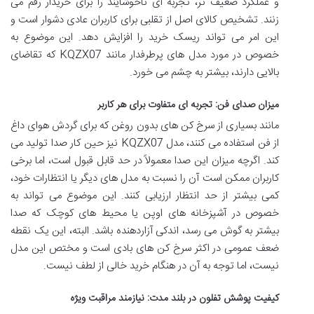
و عملکرد ضعیف تر، تجربه ای ناخوشایند را برای خریدار رقم می
زنند. تشخیص کالای اصل از تقلبی برای کاربران عادی دشوار است و
این امر می تواند ریسک خرید را افزایش دهد. این موضوع به
خصوص در مورد مدل های پرطرفدار مانند KQZX07 که تقاضای
بالایی دارند، بیشتر به چشم می خورد.
میزان صدای فن: تجربه ای متفاوت برای هر کاربر
مانند بسیاری از سرخ کن های بدون روغن که برای گردش هوای داغ
از فن استفاده می کنند، مدل KQZX07 نیز حین کار صدا تولید می
کند. اگرچه میزان این صدا معمولاً در حد قابل قبول است، اما برخی
کاربران ممکن است آن را نسبت به مدل های دیگر یا انتظارات خود،
کمی بیشتر از حد انتظار ارزیابی کنند. این موضوع می تواند به
خصوص در آشپزخانه های اوپن یا محیط های کوچک که صدا
بیشتر به گوش می رسد، اندکی آزاردهنده باشد. البته، این یک نقطه
ضعف عمومی در اکثر سرخ کن های بادی است و مختص این مدل
نیست، اما توجه به آن در هنگام خرید خالی از لطف نیست.
کیفیت پوشش تفلون در بلند مدت: نیازمند مراقبت ویژه