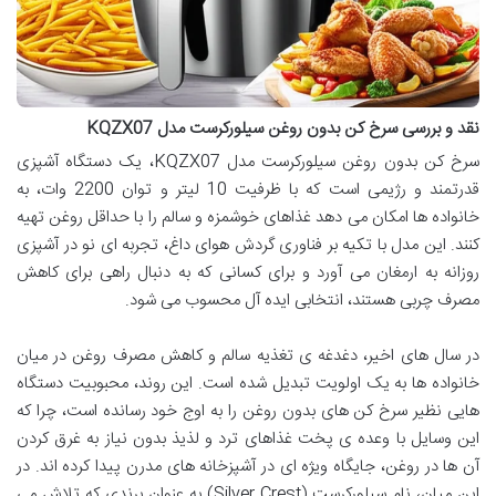
نقد و بررسی سرخ کن بدون روغن سیلورکرست مدل KQZX07
سرخ کن بدون روغن سیلورکرست مدل KQZX07، یک دستگاه آشپزی
قدرتمند و رژیمی است که با ظرفیت 10 لیتر و توان 2200 وات، به
خانواده ها امکان می دهد غذاهای خوشمزه و سالم را با حداقل روغن تهیه
کنند. این مدل با تکیه بر فناوری گردش هوای داغ، تجربه ای نو در آشپزی
روزانه به ارمغان می آورد و برای کسانی که به دنبال راهی برای کاهش
مصرف چربی هستند، انتخابی ایده آل محسوب می شود.
در سال های اخیر، دغدغه ی تغذیه سالم و کاهش مصرف روغن در میان
خانواده ها به یک اولویت تبدیل شده است. این روند، محبوبیت دستگاه
هایی نظیر سرخ کن های بدون روغن را به اوج خود رسانده است، چرا که
این وسایل با وعده ی پخت غذاهای ترد و لذیذ بدون نیاز به غرق کردن
آن ها در روغن، جایگاه ویژه ای در آشپزخانه های مدرن پیدا کرده اند. در
این میان، نام سیلورکرست (Silver Crest) به عنوان برندی که تلاش می