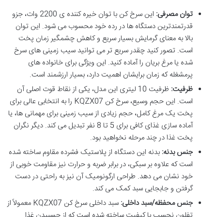
توان مصرفی:
این سرخ کن با توان خیره کننده ی 2200 وات، جزو
قدرتمندترین دستگاه ها در رده خود محسوب می شود. این توان
بالا به معنای گرمایش بسیار سریع و کاهش چشمگیر زمان پخت
است. تصور کنید چقدر سریع تر می توانید سیب زمینی های سرخ
شده یا مرغ بریان را آماده کنید. این ویژگی برای خانواده های
پرمشغله که زمان برایشان اهمیت دارد، بسیار ارزشمند است.
ظرفیت:
ظرفیت 10 لیتری این مدل، یکی از نقاط قوت اصلی آن
است. این حجم وسیع، سرخ کن KQZX07 را به انتخابی عالی برای
پخت یک مرغ کامل، حجم زیادی از سیب زمینی برای مهمانی ها، یا
آماده سازی غذای کافی برای 5 تا 8 نفر تبدیل می کند. دیگر نگران
پخت غذا در چند مرحله نخواهید بود.
جنس بدنه:
بدنه این دستگاه از پلاستیک فشرده مقاوم ساخته شده
است که علاوه بر سبکی، در برابر ضربه و حرارت نیز مقاومت خوبی از
خود نشان می دهد. طراحی ارگونومیک آن نیز به راحتی در دست
گرفتن و جابجایی سبد کمک می کند.
جنس محفظه/سبد داخلی:
سبد داخلی سرخ کن KQZX07 معمولاً از
تفلون نچسب با کیفیت ساخته شده است که از چسبیدن غذا