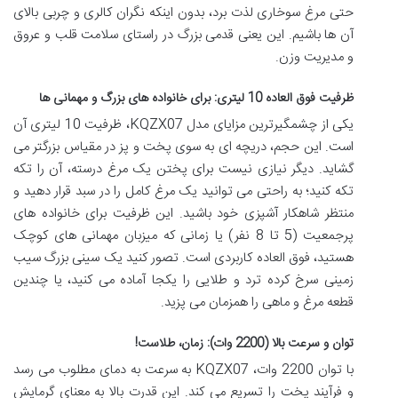
حتی مرغ سوخاری لذت برد، بدون اینکه نگران کالری و چربی بالای
آن ها باشیم. این یعنی قدمی بزرگ در راستای سلامت قلب و عروق
و مدیریت وزن.
ظرفیت فوق العاده 10 لیتری: برای خانواده های بزرگ و مهمانی ها
یکی از چشمگیرترین مزایای مدل KQZX07، ظرفیت 10 لیتری آن
است. این حجم، دریچه ای به سوی پخت و پز در مقیاس بزرگتر می
گشاید. دیگر نیازی نیست برای پختن یک مرغ درسته، آن را تکه
تکه کنید؛ به راحتی می توانید یک مرغ کامل را در سبد قرار دهید و
منتظر شاهکار آشپزی خود باشید. این ظرفیت برای خانواده های
پرجمعیت (5 تا 8 نفر) یا زمانی که میزبان مهمانی های کوچک
هستید، فوق العاده کاربردی است. تصور کنید یک سینی بزرگ سیب
زمینی سرخ کرده ترد و طلایی را یکجا آماده می کنید، یا چندین
قطعه مرغ و ماهی را همزمان می پزید.
توان و سرعت بالا (2200 وات): زمان، طلاست!
با توان 2200 وات، KQZX07 به سرعت به دمای مطلوب می رسد
و فرآیند پخت را تسریع می کند. این قدرت بالا به معنای گرمایش