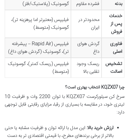
بدنه
فشرده مقاوم
گوسونیک (پلاستیک/فلز)
خدمات
محدودتر در
فیلیپس (معتبرتر اما پرهزینه تر)،
پس از
ایران
گوسونیک (متوسط)
فروش
فناوری
گردش هوای
فیلیپس (Rapid Air – پیشرفته
اصلی
داغ
تر)، گوسونیک (گردش هوای داغ)
تشخیص
ریسک وجود
فیلیپس (ریسک کمتر)، گوسونیک
اصالت
تقلبی بالا
(متوسط)
چرا KQZX07 انتخاب بهتری است؟
سرخ کن سیلورکرست KQZX07 با توان 2200 وات و ظرفیت 10
لیتری خود، در مقایسه با بسیاری از رقبا، مزایای رقابتی قابل توجهی
دارد:
ارزش خرید بالا:
این مدل با ارائه توان و ظرفیت مشابه یا حتی
بالاتر از برخی برندهای مطرح، با قیمتی اقتصادی تر به دست