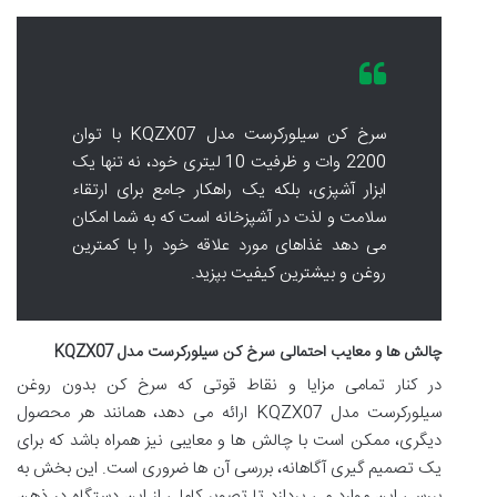
سرخ کن سیلورکرست مدل KQZX07 با توان
2200 وات و ظرفیت 10 لیتری خود، نه تنها یک
ابزار آشپزی، بلکه یک راهکار جامع برای ارتقاء
سلامت و لذت در آشپزخانه است که به شما امکان
می دهد غذاهای مورد علاقه خود را با کمترین
روغن و بیشترین کیفیت بپزید.
چالش ها و معایب احتمالی سرخ کن سیلورکرست مدل KQZX07
در کنار تمامی مزایا و نقاط قوتی که سرخ کن بدون روغن
سیلورکرست مدل KQZX07 ارائه می دهد، همانند هر محصول
دیگری، ممکن است با چالش ها و معایبی نیز همراه باشد که برای
یک تصمیم گیری آگاهانه، بررسی آن ها ضروری است. این بخش به
بررسی این موارد می پردازد تا تصویر کاملی از این دستگاه در ذهن