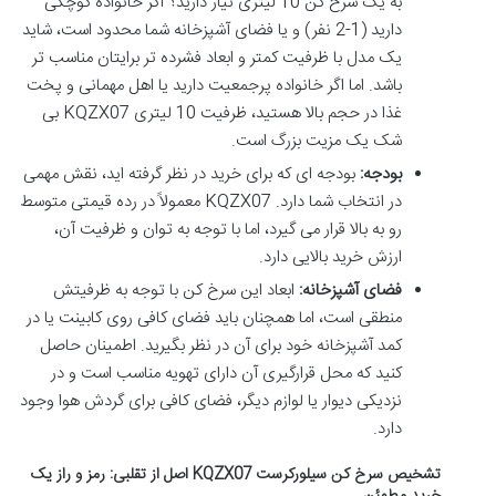
به یک سرخ کن 10 لیتری نیاز دارید؟ اگر خانواده کوچکی
دارید (1-2 نفر) و یا فضای آشپزخانه شما محدود است، شاید
یک مدل با ظرفیت کمتر و ابعاد فشرده تر برایتان مناسب تر
باشد. اما اگر خانواده پرجمعیت دارید یا اهل مهمانی و پخت
غذا در حجم بالا هستید، ظرفیت 10 لیتری KQZX07 بی
شک یک مزیت بزرگ است.
بودجه:
بودجه ای که برای خرید در نظر گرفته اید، نقش مهمی
در انتخاب شما دارد. KQZX07 معمولاً در رده قیمتی متوسط
رو به بالا قرار می گیرد، اما با توجه به توان و ظرفیت آن،
ارزش خرید بالایی دارد.
فضای آشپزخانه:
ابعاد این سرخ کن با توجه به ظرفیتش
منطقی است، اما همچنان باید فضای کافی روی کابینت یا در
کمد آشپزخانه خود برای آن در نظر بگیرید. اطمینان حاصل
کنید که محل قرارگیری آن دارای تهویه مناسب است و در
نزدیکی دیوار یا لوازم دیگر، فضای کافی برای گردش هوا وجود
دارد.
تشخیص سرخ کن سیلورکرست KQZX07 اصل از تقلبی: رمز و راز یک