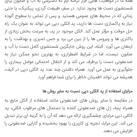
همه ما در موقعیت هایی قرار گرفته ایم که دسترسی به آب و صابون برای
شستشوی دست ها وجود ندارد. در سفر، طبیعت گردی، پیکنیک، یا حتی
زمانی که در محیط های عمومی هستید و پس از تماس با سطوح آلوده
نیاز به پاکسازی دست ها دارید، پد الکلی دپی می تواند به عنوان یک راه
حل موقت و مؤثر عمل کند. الکل موجود در پد، به سرعت بخش زیادی از
باکتری ها و ویروس ها را از بین می برد و حس تمیزی و بهداشت را به
ارمغان می آورد. البته، این روش جایگزین شستشوی کامل دست با آب و
صابون نیست، اما در شرایط اضطراری، به بهترین نحو ممکن نیاز به
ضدعفونی دست را برطرف می کند و از انتقال احتمالی عوامل بیماری زا
جلوگیری به عمل می آورد. همراه داشتن چند عدد پد الکلی دپی در کیف،
همیشه می تواند اطمینان خاطر را برای شما فراهم آورد.
مزایای استفاده از پد الکلی دپی نسبت به سایر روش ها
در مقایسه با سایر روش های ضدعفونی مانند استفاده از الکل مایع به
همراه پنبه، ژل های ضدعفونی کننده یا دستمال های مرطوب الکلی، پد
الکلی دپی مزایای چشمگیری ارائه می دهد که آن را به گزینه ای برتر تبدیل
می کند. این مزایا، تجربه ی کاربری را بهبود بخشیده و کارایی ضدعفونی را
افزایش می دهند.