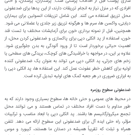
سازی پوست قبل از اقدامات پزشکی است. پرستاران، پزشکان، و حتی
افرادی که در منزل نیاز به انجام تزریقات دارند، از این پدها برای ضدعفونی
محل تزریق استفاده می کنند. این شامل تزریقات انسولین برای بیماران
دیابتی، واکسن ها، سرم ها و هرگونه تزریق زیر جلدی یا عضلانی می شود.
همچنین، قبل از نمونه برداری خون برای آزمایشات مختلف یا تست قند
خون، استفاده از پد الکلی دپی برای پاکسازی و ضدعفونی کردن محل، از
اهمیت حیاتی برخوردار است تا از ورود آلودگی به بدن جلوگیری شود.
علاوه بر این، در مواجهه با خراشیدگی های کوچک، بریدگی های سطحی یا
زخم های جزئی، پد الکلی دپی می تواند به عنوان یک ضدعفونی کننده
اولیه برای کاهش خطر عفونت عمل کند. این استفاده ها، پد الکلی دپی را
به ابزاری ضروری در هر جعبه کمک های اولیه تبدیل کرده است.
ضدعفونی سطوح روزمره
در محیط های عمومی و حتی خانه ها، سطوح بسیاری وجود دارند که به
طور مداوم با دست افراد مختلف در تماس هستند و می توانند محل
تجمع میکروارگانیسم ها باشند. پد الکلی دپی با ابعاد مناسب و ترکیبات
مؤثر، راه حلی ایده آل برای ضدعفونی این سطوح ارائه می دهد. تلفن
همراه و تبلت که تقریباً همیشه در دستان ما هستند، کیبورد و موس