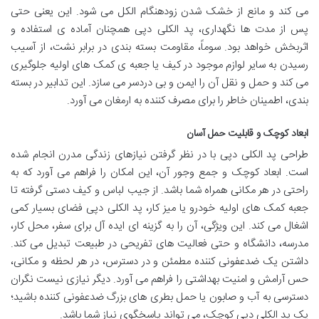
می کند و مانع از خشک شدن زودهنگام الکل می شود. این یعنی حتی
پس از مدت ها نگهداری، پد الکلی دپی همچنان آماده ی استفاده و
اثربخش خواهد بود. سوماً، مقاومت بسته بندی در برابر نشت، از آسیب
رسیدن به سایر لوازم موجود در کیف یا جعبه ی کمک های اولیه جلوگیری
می کند و حمل و نقل آن را ایمن و بی دردسر می سازد. این تدابیر در بسته
بندی، اطمینان خاطر را برای مصرف کننده به ارمغان می آورد.
ابعاد کوچک و قابلیت حمل آسان
طراحی پد الکلی دپی با در نظر گرفتن نیازهای زندگی مدرن انجام شده
است. ابعاد کوچک و جمع وجور آن، این امکان را فراهم می آورد که به
راحتی در هر مکانی همراه شما باشد. از جیب لباس و کیف دستی گرفته تا
جعبه کمک های اولیه خودرو یا میز کار، پد الکلی دپی فضای بسیار کمی
اشغال می کند. این ویژگی، آن را به گزینه ای ایده آل برای سفر، محل کار،
مدرسه، دانشگاه و حتی فعالیت های تفریحی در طبیعت تبدیل می کند.
داشتن یک ضدعفونی کننده مطمئن و در دسترس، در هر لحظه و مکانی،
حس آرامش و امنیت بهداشتی را فراهم می آورد. دیگر نیازی نیست نگران
دسترسی به آب و صابون یا حمل بطری های بزرگ ضدعفونی کننده باشید؛
یک پد الکلی دپی کوچک، می تواند پاسخگوی نیاز شما باشد.