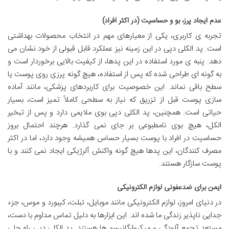
عدم ایجاد پرز، بو و حساسیت (در اکثر افراد)
تجربه ی کاربری، یکی از معیارهای مهم در انتخاب محصولات بهداشتی
است. پد الکلی دپی در این زمینه نیز عملکرد قابل قبولی از خود نشان می
دهد. پنبه ی مورد استفاده در این پدها، از کیفیت بالایی برخوردار است و
به گونه ای طراحی شده که پس از استفاده، هیچ گونه پرزی روی پوست یا
سطح باقی نماند. این خصوصیت برای کاربردهای پزشکی، مانند آماده
سازی پوست قبل از تزریق که نیاز به سطحی کاملاً تمیز است، بسیار
حیاتی است. همچنین، پد الکلی دپی بوی ملایمی دارد و پس از تبخیر
الکل، هیچ بوی نامطبوعی بر جای نمی گذارد. هرچند احتمال بروز
حساسیت در افراد با پوست بسیار حساس همیشه وجود دارد، اما در اکثر
مصرف کنندگان، این پدها هیچ گونه واکنش آلرژیکی ایجاد نمی کنند و با
پوست سازگار هستند.
ایمن برای ضدعفونی لوازم الکترونیکی
در دنیای امروز، لوازم الکترونیکی مانند موبایل، تبلت، کیبورد و موس، جزء
جدایی ناپذیر زندگی ما شده اند. این ابزارها به دلیل تماس مداوم با دست،
مستعد تجمع آلودگی و میکروارگانیسم ها هستند. پد الکلی دپی راه حلی