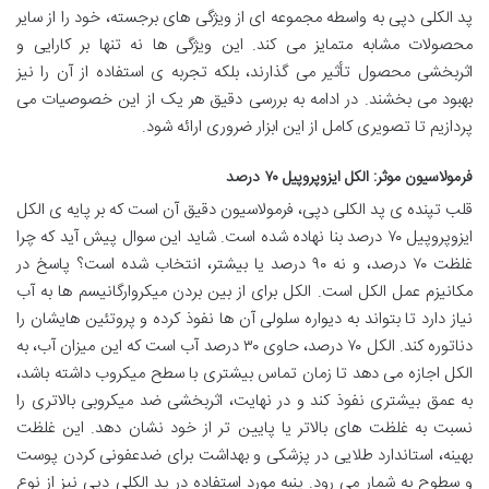
پد الکلی دپی به واسطه مجموعه ای از ویژگی های برجسته، خود را از سایر
محصولات مشابه متمایز می کند. این ویژگی ها نه تنها بر کارایی و
اثربخشی محصول تأثیر می گذارند، بلکه تجربه ی استفاده از آن را نیز
بهبود می بخشند. در ادامه به بررسی دقیق هر یک از این خصوصیات می
پردازیم تا تصویری کامل از این ابزار ضروری ارائه شود.
فرمولاسیون موثر: الکل ایزوپروپیل ۷۰ درصد
قلب تپنده ی پد الکلی دپی، فرمولاسیون دقیق آن است که بر پایه ی الکل
ایزوپروپیل ۷۰ درصد بنا نهاده شده است. شاید این سوال پیش آید که چرا
غلظت ۷۰ درصد، و نه ۹۰ درصد یا بیشتر، انتخاب شده است؟ پاسخ در
مکانیزم عمل الکل است. الکل برای از بین بردن میکروارگانیسم ها به آب
نیاز دارد تا بتواند به دیواره سلولی آن ها نفوذ کرده و پروتئین هایشان را
دناتوره کند. الکل ۷۰ درصد، حاوی ۳۰ درصد آب است که این میزان آب، به
الکل اجازه می دهد تا زمان تماس بیشتری با سطح میکروب داشته باشد،
به عمق بیشتری نفوذ کند و در نهایت، اثربخشی ضد میکروبی بالاتری را
نسبت به غلظت های بالاتر یا پایین تر از خود نشان دهد. این غلظت
بهینه، استاندارد طلایی در پزشکی و بهداشت برای ضدعفونی کردن پوست
و سطوح به شمار می رود. پنبه مورد استفاده در پد الکلی دپی نیز از نوع