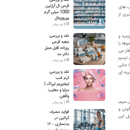
قرص ال آرژنین
یب های
1000 میلی گرم
ری از
یوروویتال
6 روز پیش
نقد و بررسی
زمره و
جعبه قرص
وها را
روزانه قابل حمل
ظار می
دکتر مد
 ترمیم
6 روز پیش
ا جانی
نقد و بررسی
ربه ای
کرم شب
لیفتیزیم لیراک |
مزایا و معایب
واقعی
 سرم،
7 روز پیش
گونی و
فواید مصرف
یل این
کراتین در
بدنسازی – ۱۲