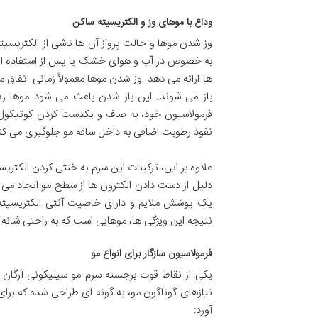
وداع با موهای وز و الکتریسیته ساکن
وز شدن موها و حالت پرواز آن ها ناشی از الکتریسیت
به خصوص در آب و هوای خشک یا پس از استفاده از ا
ها ارائه می دهد. وز شدن موها معمولاً زمانی اتفاق
باز می شوند. این باز شدن باعث می شود موها رط
فرمولاسیون خود، به صاف و یکدست کردن کوتیکول م
نفوذ رطوبت اضافی به داخل ساقه مو جلوگیری می کن
علاوه بر این، ترکیبات این سرم به خنثی کردن الکتر
دلیل از دست دادن الکترون ها از سطح مو ایجاد می شو
یک پوشش ملایم و دارای خاصیت آنتی الکتریسیته س
نتیجه این ویژگی ها، موهایی است که به راحتی شانه 
فرمولاسیون سازگار برای انواع مو
یکی از نقاط قوت برجسته سرم مو سیلیکونی آرگان 
نیازهای گوناگون مو، به گونه ای طراحی شده که برای 
آورد: