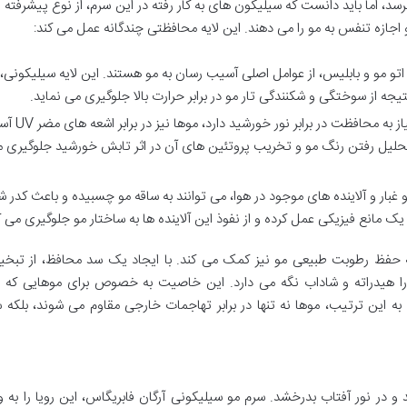
برسد، اما باید دانست که سیلیکون های به کار رفته در این سرم، از نوع پیشرفته
 اجازه تنفس به مو را می دهند. این لایه محافظتی چندگانه عمل می کند:
 اتو مو و بابلیس، از عوامل اصلی آسیب رسان به مو هستند. این لایه سیلیکونی،
ه از سوختگی و شکنندگی تار مو در برابر حرارت بالا جلوگیری می نماید.
همانطور که پوست ما نیاز به محافظت در برابر
ز تحلیل رفتن رنگ مو و تخریب پروتئین های آن در اثر تابش خورشید جلوگیری 
 غبار و آلاینده های موجود در هوا، می توانند به ساقه مو چسبیده و باعث کدر 
ک مانع فیزیکی عمل کرده و از نفوذ این آلاینده ها به ساختار مو جلوگیری می ک
 حفظ رطوبت طبیعی مو نیز کمک می کند. با ایجاد یک سد محافظ، از تبخیر
را هیدراته و شاداب نگه می دارد. این خاصیت به خصوص برای موهایی که 
 این ترتیب، موها نه تنها در برابر تهاجمات خارجی مقاوم می شوند، بلکه 
 و در نور آفتاب بدرخشد. سرم مو سیلیکونی آرگان فابریگاس، این رویا را به 