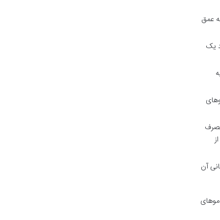
به عمق
د یک
ه
وهای
مصرف
ز
انی آن
 موهای