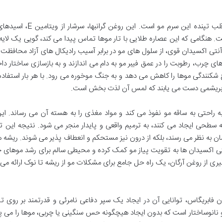
روغن آرگان، که به طلای مایع مراکش شهرت دارد، قلب تپنده این سرم مو است.
 قدرتمند است. هنگامی که این عصاره طلایی با تار موها تماس پیدا می کند، گویی یک لا
شد. ویتامین E به عنوان یک آنتی اکسیدان قوی، از سلول های مو در برابر آسیب رادیکال های آزاد محافظ
 چرب، رطوبت را در عمق فیبر مو به دام می اندازند و به بازسازی ساختار دا
شکنندگی موها را کاهش می دهد و به جنگ موخوره می رود. با هر بار استفاده
ابریشمی دست می یابند که لمس آن لذت بخش است.
 راحتی به ساقه مو نفوذ می کند و مواد مغذی را به هسته آن می رساند. ای
 سطحی ایجاد می کنند، به ترمیم واقعی و پایدار منجر می شود. نتیجه این ت
شان به نظر می رسند، بلکه از درون نیز مستحکم و انعطاف پذیر می شوند. ریشه 
 آنتی اکسیدان ها به تقویت پیاز مو کمک کرده و محیطی سالم برای رشد موهای 
 گیری از روغن آرگان، یک راه حل جامع برای مشکلات مو از ریشه تا نوک ارائه می
 فابریگاس، توانایی آن در ایجاد یک سپر دفاعی نامرئی و قدرتمند بر روی تا
نانوساختار است که بدون ایجاد هیچگونه حس سنگینی یا چربی، موها را می پ