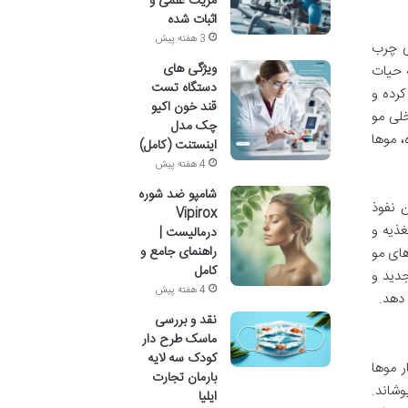
مزیت علمی و
اثبات شده
3 هفته پیش
 این روغن گرانبها، سرشار از ویتامین E، اسیدهای چرب
ویژگی های
یه حیات
دستگاه تست
ت کرده و
قند خون اکیو
خلی مو
چک مدل
، موها
اینستنت (کامل)
4 هفته پیش
شامپو ضد شوره
ن نفوذ
Vipirox
غذیه و
درمالیست |
راهنمای جامع و
های مو
کامل
جدید و
4 هفته پیش
 دهد.
نقد و بررسی
ماسک طرح دار
کودک سه لایه
ر موها
بارمان تجارت
وشاند.
ایلیا