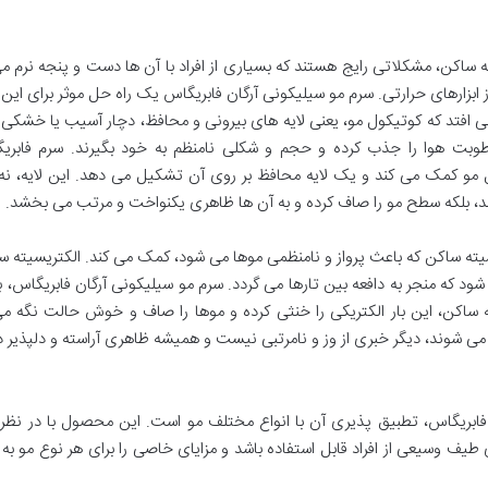
ه ساکن، مشکلاتی رایج هستند که بسیاری از افراد با آن ها دست و پنجه نرم می
بزارهای حرارتی. سرم مو سیلیکونی آرگان فابریگاس یک راه حل موثر برای ای
 می افتد که کوتیکول مو، یعنی لایه های بیرونی و محافظ، دچار آسیب یا خشکی
وبت هوا را جذب کرده و حجم و شکلی نامنظم به خود بگیرند. سرم فابریگ
و کمک می کند و یک لایه محافظ بر روی آن تشکیل می دهد. این لایه، نه تن
د، بلکه سطح مو را صاف کرده و به آن ها ظاهری یکنواخت و مرتب می بخشد.
یسیته ساکن که باعث پرواز و نامنظمی موها می شود، کمک می کند. الکتریسیته س
د که منجر به دافعه بین تارها می گردد. سرم مو سیلیکونی آرگان فابریگاس، با
اکن، این بار الکتریکی را خنثی کرده و موها را صاف و خوش حالت نگه می 
می شوند، دیگر خبری از وز و نامرتبی نیست و همیشه ظاهری آراسته و دلپذیر دا
فابریگاس، تطبیق پذیری آن با انواع مختلف مو است. این محصول با در نظر 
طیف وسیعی از افراد قابل استفاده باشد و مزایای خاصی را برای هر نوع مو به 