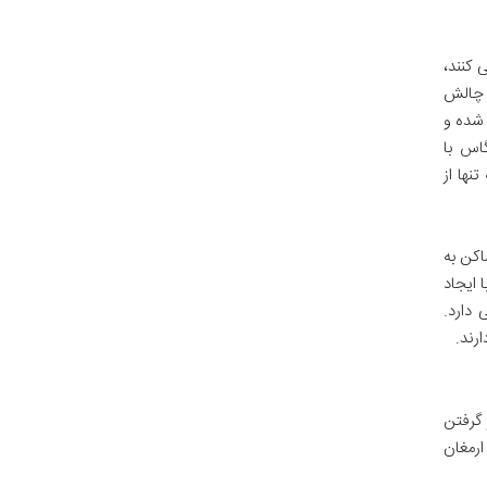
 کنند،
ن چالش
 شده و
اس با
ها از
اکن به
 ایجاد
دارد.
رند.
گرفتن
ارمغان