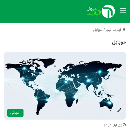
منو
آپارات نیوز
/
موبایل
موبایل
آموزش
1404-09-23