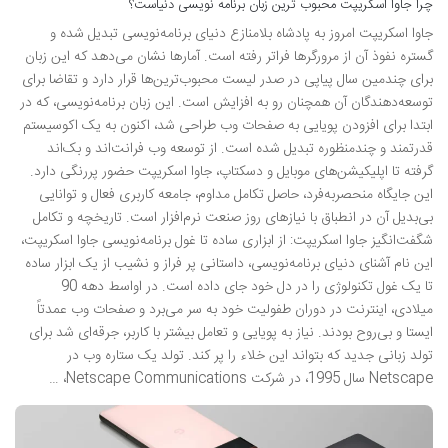
چرا جاوا اسکریپت محبوب ترین زبان برنامه نویسی دنیاست؟
جاوا اسکریپت امروز به پادشاه بلامنازع دنیای برنامه‌نویسی تبدیل شده و
گستره نفوذ آن از مرورگرها فراتر رفته است. آمارها نشان می‌دهد که این زبان
برای چندمین سال پیاپی در صدر لیست محبوب‌ترین‌ها قرار دارد و تقاضا برای
توسعه‌دهندگان آن همچنان رو به افزایش است. این زبان برنامه‌نویسی، که در
ابتدا برای افزودن پویایی به صفحات وب طراحی شد، اکنون به یک اکوسیستم
قدرتمند و چندمنظوره تبدیل شده است. از توسعه وب فرانت‌اند و بک‌اند
گرفته تا اپلیکیشن‌های موبایل و دسکتاپ، جاوا اسکریپت حضور پررنگی دارد.
این جایگاه منحصربه‌فرد، حاصل تکامل مداوم، جامعه کاربری فعال و توانایی
بی‌بدیل آن در انطباق با نیازهای روز صنعت نرم‌افزار است. تاریخچه و تکامل
شگفت‌انگیز جاوا اسکریپت: از ابزاری ساده تا غول برنامه‌نویسی جاوا اسکریپت،
این نام آشنای دنیای برنامه‌نویسی، داستانی پر فراز و نشیب از یک ابزار ساده
تا یک غول تکنولوژی را در دل خود جای داده است. در اواسط دهه 90
میلادی، اینترنت در دوران طفولیت خود به سر می‌برد و صفحات وب عمدتاً
ایستا و بی‌روح بودند. نیاز به پویایی و تعامل بیشتر با کاربر، جرقه‌ای شد برای
تولد زبانی جدید که بتواند این خلاء را پر کند. تولد یک ستاره وب در
Netscape سال 1995، در شرکت Netscape Communications، …