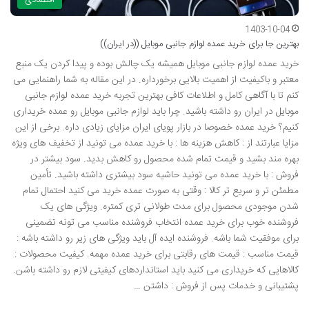
1403-10-04
بهترین جا برای خرید عمده لوازم جانبی موبایل ((در ایران))
خرید عمده لوازم جانبی موبایل همیشه یک چالش بوده و پیدا کردن یک منبع
معتبر و باکیفیت از اهمیت بالایی برخورداره. در این مقاله به شما راهنمایی می
کنم تا با آگاهی کامل و اطلاعات کافی بهترین تجربه خرید عمده لوازم جانبی
موبایل در ایران رو داشته باشید. چرا باید لوازم جانبی موبایل رو عمده خریداری
کنیم؟ خرید عمده خصوصا در بازار پویای ایران مزایای زیادی داره. برخی از این
مزایا عبارتند از : کاهش هزینه ها : با خرید عمده می تونید از تخفیف های ویژه
بهره مند بشید و قیمت تمام شده محصول رو کاهش بدید. سود بیشتر در
فروش : با خرید عمده می تونید حاشیه سود بیشتری داشته باشید. تأمین
مطمئن تر و سریع تر کالا : وقتی به صورت عمده خرید می کنید احتمال تمام
شدن موجودی محصول برای مدت طولانی تری کمتره. ویژگی های یک
فروشنده خوب برای خرید عمده انتخاب فروشنده مناسب می تونه تضمینی
برای موفقیت شما باشه. فروشنده ایده آل باید ویژگی های زیر رو داشته باشه :
قیمت مناسب : قیمت های رقابتی برای خرید عمده مهمه. کیفیت محصولات :
کالاهایی که خریداری می کنید باید استانداردهای کیفیتی لازم رو داشته باشن.
پشتیبانی و خدمات پس از فروش : داشتن …