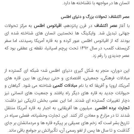
انسان ها در مواجهه با ناشناخته ها دارد.
عصر اکتشاف: تحولات بزرگ و دنیای اطلس
با آغاز
عصر اکتشاف
در قرن پانزدهم،
اقیانوس اطلس
به مرکز تحولات
جهانی تبدیل شد. وایکینگ ها نخستین انسان های شناخته شده ای
بودند که از اقیانوس اطلس عبور کرده و به قاره آمریکا رسیدند، اما سفر
کریستف کلمب در سال ۱۴۹۲ تحت پرچم اسپانیا، نقطه ی عطفی بود که
عصر جدیدی را رقم زد.
این دوران، منجر به شکل گیری دنیای اطلس شد؛ شبکه ای گسترده از
مبادلات فرهنگی، جمعیتی، اقتصادی و حتی بیماری ها بین قاره های
آمریکا، اروپا و آفریقا که با نام
مبادلات کلمبی
شناخته می شود. گیاهان و
حیوانات جدید به قاره های دیگر راه یافتند و جمعیت های انسانی نیز
دچار تغییرات گسترده ای شدند. اما این عصر، بخش تاریکی نیز داشت:
تجارت برده اطلسی
. میلیون ها آفریقایی به اجبار به قاره آمریکا منتقل
شدند تا در مزارع و معادن کار کنند. این تجارت وحشیانه، فصلی سیاه در
تاریخ بشر است که زخم های عمیقی بر پیکره قاره ها و مردمانشان بر جای
گذاشت و تا سال ها پس از لغو رسمی آن، تأثیراتش بر جوامع باقی ماند.