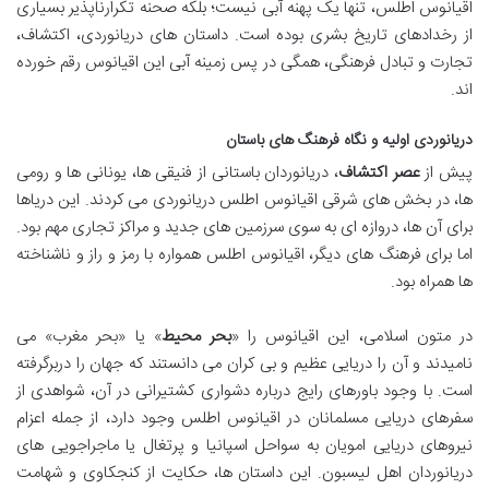
اقیانوس اطلس، تنها یک پهنه آبی نیست؛ بلکه صحنه تکرارناپذیر بسیاری
از رخدادهای تاریخ بشری بوده است. داستان های دریانوردی، اکتشاف،
تجارت و تبادل فرهنگی، همگی در پس زمینه آبی این اقیانوس رقم خورده
اند.
دریانوردی اولیه و نگاه فرهنگ های باستان
پیش از
عصر اکتشاف
، دریانوردان باستانی از فنیقی ها، یونانی ها و رومی
ها، در بخش های شرقی اقیانوس اطلس دریانوردی می کردند. این دریاها
برای آن ها، دروازه ای به سوی سرزمین های جدید و مراکز تجاری مهم بود.
اما برای فرهنگ های دیگر، اقیانوس اطلس همواره با رمز و راز و ناشناخته
ها همراه بود.
در متون اسلامی، این اقیانوس را «
بحر محیط
» یا «بحر مغرب» می
نامیدند و آن را دریایی عظیم و بی کران می دانستند که جهان را دربرگرفته
است. با وجود باورهای رایج درباره دشواری کشتیرانی در آن، شواهدی از
سفرهای دریایی مسلمانان در اقیانوس اطلس وجود دارد، از جمله اعزام
نیروهای دریایی امویان به سواحل اسپانیا و پرتغال یا ماجراجویی های
دریانوردان اهل لیسبون. این داستان ها، حکایت از کنجکاوی و شهامت