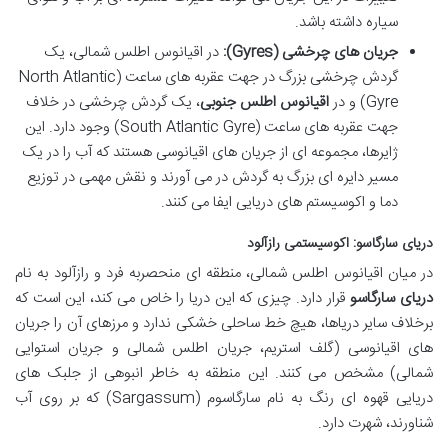
سیاره داشته باشد.
جریان های چرخشی (Gyres):
در اقیانوس اطلس شمالی، یک
گردش چرخشی بزرگ در جهت عقربه های ساعت (North Atlantic
Gyre) و در
اقیانوس اطلس جنوبی
، یک گردش چرخشی در خلاف
جهت عقربه های ساعت (South Atlantic Gyre) وجود دارد. این
ژایرها، مجموعه ای از جریان های اقیانوسی هستند که آب را در یک
مسیر دایره ای بزرگ به گردش در می آورند و نقش مهمی در توزیع
دما و اکوسیستم های دریایی ایفا می کنند.
دریای سارگاسو: اکوسیستمی رازآلود
در میان اقیانوس اطلس شمالی، منطقه ای منحصربه فرد و رازآلود به نام
دریای سارگاسو
قرار دارد. چیزی که این دریا را خاص می کند، این است که
برخلاف سایر دریاها، هیچ خط ساحلی خشکی ندارد و مرزهای آن را جریان
های اقیانوسی (گلف استریم، جریان اطلس شمالی و جریان استوایی
شمالی) مشخص می کنند. این منطقه به خاطر انبوهی از جلبک های
دریایی قهوه ای رنگ به نام سارگاسوم (Sargassum) که بر روی آب
شناورند، شهرت دارد.