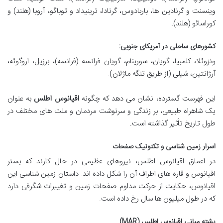
وینسنت و گرنادین ها، باربادوس، گرنادا، ترینیداد و توباگو، آروبا (هلند) و
کوراسائو (هلند).
کشورهای ساحلی در آمریکای جنوبی:
ونزوئلا، کلمبیا، گویان، سورینام، گویان فرانسه (فرانسه)، برزیل، اروگوئه،
آرژانتین، شیلی (از طریق تنگه ماژلان).
این فهرست گسترده، نشان می دهد که چگونه
اقیانوس اطلس
به عنوان
یک شاهراه طبیعی، بر زندگی و سرنوشت مردمان و ملت های مختلف در
طول تاریخ تأثیر گذاشته است.
اسرار زمین شناسی و تکتونیک صفحات
در اعماق اقیانوس اطلس، نیروهای عظیمی در حال کارند که بستر
اقیانوس و قاره های اطراف آن را شکل داده اند. داستان زمین شناسی این
اقیانوس، حکایت از حرکت مداوم صفحات زمین و تغییرات شگرفی دارد
که در طول میلیون ها سال رخ داده است.
پشته میانی اقیانوس اطلس (MAR)