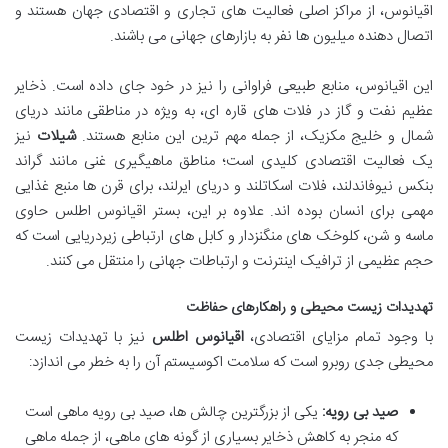
اقیانوس، از مراکز اصلی فعالیت های تجاری و اقتصادی جهان هستند و
اتصال دهنده میلیون ها نفر به بازارهای جهانی می باشند.
این اقیانوس، منابع طبیعی فراوانی را نیز در خود جای داده است. ذخایر
عظیم نفت و گاز در فلات های قاره ای، به ویژه در مناطقی مانند دریای
شمال و خلیج مکزیک، از جمله مهم ترین این منابع هستند.
شیلات
نیز
یک فعالیت اقتصادی کلیدی است؛ مناطق ماهیگیری غنی مانند گراند
بنکس نیوفاندلند، فلات اسکاتلند و دریای ایرلند، برای قرن ها منبع غذایی
مهمی برای انسان بوده اند. علاوه بر این، بستر اقیانوس اطلس حاوی
ماسه و شن، کلوخک های منگنزدار و کابل های ارتباطی زیردریایی است که
حجم عظیمی از ترافیک اینترنت و ارتباطات جهانی را منتقل می کنند.
تهدیدات زیست محیطی و راهکارهای حفاظت
با وجود تمام مزایای اقتصادی،
اقیانوس اطلس
نیز با تهدیدات زیست
محیطی جدی روبرو است که سلامت اکوسیستم آن را به خطر می اندازد:
صید بی رویه:
یکی از بزرگترین چالش ها، صید بی رویه ماهی است
که منجر به کاهش ذخایر بسیاری از گونه های ماهی، از جمله ماهی