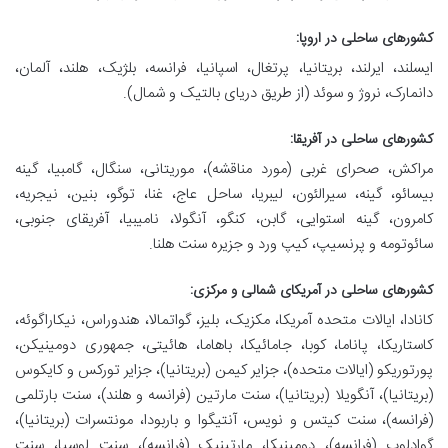
کشورهای ساحلی در اروپا:
ایسلند، ایرلند، بریتانیا، پرتغال، اسپانیا، فرانسه، بلژیک، هلند، آلمان،
دانمارک، نروژ و سوئد (از طریق دریای بالتیک و شمال).
کشورهای ساحلی در آفریقا:
مراکش، صحرای غربی (مورد مناقشه)، موریتانی، سنگال، گامبیا، گینه
بیسائو، گینه، سیرالئون، لیبریا، ساحل عاج، غنا، توگو، بنین، نیجریه،
کامرون، گینه استوایی، گابن، کنگو، آنگولا، نامیبیا، آفریقای جنوبی،
سائوتومه و پرنسیپ، کیپ ورد و جزیره سنت هلنا.
کشورهای ساحلی در آمریکای شمالی و مرکزی:
کانادا، ایالات متحده آمریکا، مکزیک، بلیز، گواتمالا، هندوراس، نیکاراگوئه،
کاستاریکا، پاناما، کوبا، جامائیکا، باهاما، هائیتی، جمهوری دومینیکن،
پورتوریکو (ایالات متحده)، جزایر کیمن (بریتانیا)، جزایر تورکس و کایکوس
(بریتانیا)، آنگویلا (بریتانیا)، سنت مارتین (فرانسه و هلند)، سنت بارتلمی
(فرانسه)، سنت کیتس و نویس، آنتیگوا و باربودا، مونتسرات (بریتانیا)،
گوادلوپ (فرانسه)، دومینیکا، مارتینیک (فرانسه)، سنت لوسیا، سنت