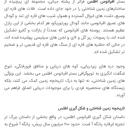
بستر
اقیانوس اطلس
فراتر از پشته میانی، مجموعه ای پیچیده از
ساختارهای زمین شناختی را در خود جای داده است. فلات های قاره ای
وسیع، دشت های ابیژال گسترده و هموار، شیب های قاره ای تند و گودال
های عمیق اقیانوسی مانند گودال پورتوریکو، هر کدام بخشی از این پازل
عظیم هستند. پوسته های اقیانوسی که عمدتاً از بازالت و گابرو تشکیل
شده اند، با رسوبات ریز گل و لای و لجن های سیلیسی پوشیده شده اند،
در حالی که حاشیه های قاره ای از سنگ های قاره ای قدیمی تر و ضخیم
تر تشکیل شده اند.
وجود دره های زیردریایی، کوه های دریایی و مناطق فرورفتگی، تنوع
شگفت انگیزی به توپوگرافی بستر اقیانوس اطلس می بخشد. این ویژگی
های زمین شناختی، نه تنها به درک تاریخچه زمین کمک می کنند، بلکه
زیستگاه های منحصربه فردی را برای موجودات دریایی اعماق فراهم می
آورند.
تاریخچه زمین شناختی و شکل گیری اطلس
داستان شکل گیری اقیانوس اطلس، در واقع بخشی از داستان بزرگ تر
تجزیه ابرقاره پانگه آ است. حدود ۲۰۰ میلیون سال پیش، پانگه آ شروع به