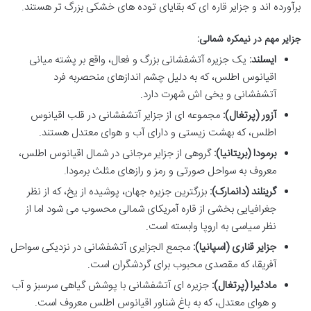
برآورده اند و جزایر قاره ای که بقایای توده های خشکی بزرگ تر هستند.
جزایر مهم در نیمکره شمالی:
ایسلند:
یک جزیره آتشفشانی بزرگ و فعال، واقع بر پشته میانی
اقیانوس اطلس، که به دلیل چشم اندازهای منحصربه فرد
آتشفشانی و یخی اش شهرت دارد.
آزور (پرتغال):
مجموعه ای از جزایر آتشفشانی در قلب اقیانوس
اطلس، که بهشت زیستی و دارای آب و هوای معتدل هستند.
برمودا (بریتانیا):
گروهی از جزایر مرجانی در شمال اقیانوس اطلس،
معروف به سواحل صورتی و رمز و رازهای مثلث برمودا.
گرینلند (دانمارک):
بزرگترین جزیره جهان، پوشیده از یخ، که از نظر
جغرافیایی بخشی از قاره آمریکای شمالی محسوب می شود اما از
نظر سیاسی به اروپا وابسته است.
جزایر قناری (اسپانیا):
مجمع الجزایری آتشفشانی در نزدیکی سواحل
آفریقا، که مقصدی محبوب برای گردشگران است.
مادئیرا (پرتغال):
جزیره ای آتشفشانی با پوشش گیاهی سرسبز و آب
و هوای معتدل، که به باغ شناور اقیانوس اطلس معروف است.