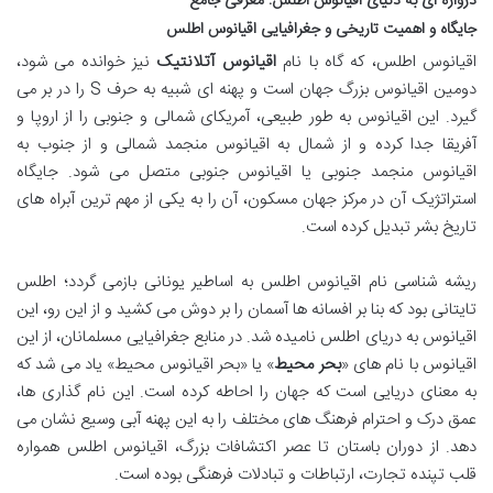
دروازه ای به دنیای اقیانوس اطلس: معرفی جامع
جایگاه و اهمیت تاریخی و جغرافیایی اقیانوس اطلس
اقیانوس اطلس، که گاه با نام
اقیانوس آتلانتیک
نیز خوانده می شود،
دومین اقیانوس بزرگ جهان است و پهنه ای شبیه به حرف S را در بر می
گیرد. این اقیانوس به طور طبیعی، آمریکای شمالی و جنوبی را از اروپا و
آفریقا جدا کرده و از شمال به اقیانوس منجمد شمالی و از جنوب به
اقیانوس منجمد جنوبی یا اقیانوس جنوبی متصل می شود. جایگاه
استراتژیک آن در مرکز جهان مسکون، آن را به یکی از مهم ترین آبراه های
تاریخ بشر تبدیل کرده است.
ریشه شناسی نام اقیانوس اطلس به اساطیر یونانی بازمی گردد؛ اطلس
تایتانی بود که بنا بر افسانه ها آسمان را بر دوش می کشید و از این رو، این
اقیانوس به دریای اطلس نامیده شد. در منابع جغرافیایی مسلمانان، از این
اقیانوس با نام های «
بحر محیط
» یا «بحر اقیانوس محیط» یاد می شد که
به معنای دریایی است که جهان را احاطه کرده است. این نام گذاری ها،
عمق درک و احترام فرهنگ های مختلف را به این پهنه آبی وسیع نشان می
دهد. از دوران باستان تا عصر اکتشافات بزرگ، اقیانوس اطلس همواره
قلب تپنده تجارت، ارتباطات و تبادلات فرهنگی بوده است.