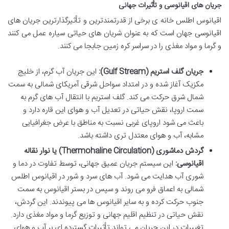
جریان های اقیانوسی و تأثیرات جهانی
اقیانوس اطلس خانه ی برخی از قدرتمندترین و تأثیرگذارترین جریان های
اقیانوسی جهان است که به عنوان شریان های حیاتی سیاره عمل می کنند
و گرما و مواد مغذی را در سراسر کره زمین جابجا می کنند.
جریان گلف استریم (Gulf Stream):
این جریان آب گرم، از خلیج
مکزیک آغاز شده و در امتداد سواحل شرقی آمریکای شمالی به سمت
شمال شرق حرکت می کند. گلف استریم با انتقال آب های گرم به
سمت اروپا، نقش حیاتی در تعدیل آب و هوای این قاره دارد و
باعث می شود اروپای غربی نسبت به مناطق با عرض جغرافیایی
مشابه، آب و هوای معتدل تری داشته باشد.
گردش دماشوری (Thermohaline Circulation) یا نوار نقاله
اقیانوسی:
این سیستم جریان عمیق جهانی، توسط تفاوت در دما و
شوری آب هدایت می شود. آب های سرد و شور در اقیانوس اطلس
شمالی به اعماق فرو می روند و سپس در بستر اقیانوس به سمت
جنوب حرکت کرده و به سایر اقیانوس ها می پیوندند. این گردش،
نقش حیاتی در تنظیم اقلیم جهانی و توزیع گرما و مواد مغذی دارد.
تغییرات در این جریان می تواند تأثیرات گسترده ای بر آب و هوای