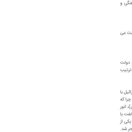
نگی و
سبت می
. دولت
 ترتیب
لادی) میان مصر و اسرائیل با
چرا که
ست. دو سال پس از این توافق، در سال ۱۳۶۰ (۱۹۸۱ میلادی)، انور
فت با
یکی از
جر شد.