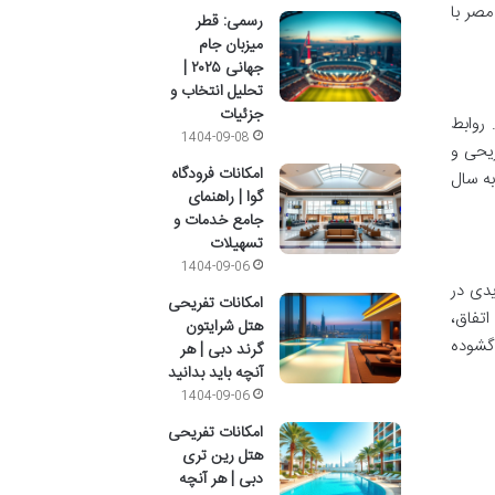
مصر با
رسمی: قطر
میزبان جام
جهانی ۲۰۲۵ |
تحلیل انتخاب و
جزئیات
 روابط
1404-09-08
ریحی و
امکانات فرودگاه
به سال
گوا | راهنمای
جامع خدمات و
تسهیلات
1404-09-06
یدی در
امکانات تفریحی
اتفاق،
هتل شرایتون
 گشوده
گرند دبی | هر
آنچه باید بدانید
1404-09-06
امکانات تفریحی
هتل رین تری
دبی | هر آنچه