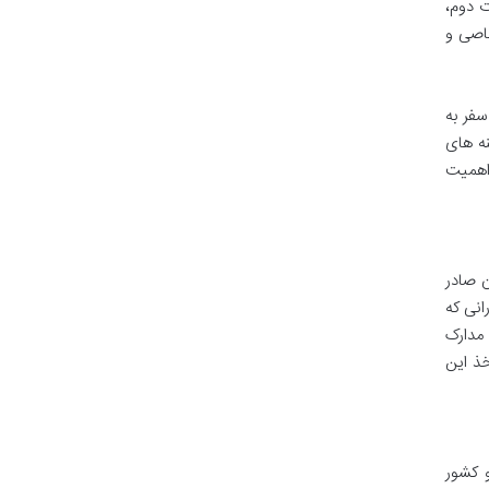
ت دوم،
خاصی و
سفر به
نه های
 اهمیت
ن صادر
انی که
 مدارک
خذ این
 کشور