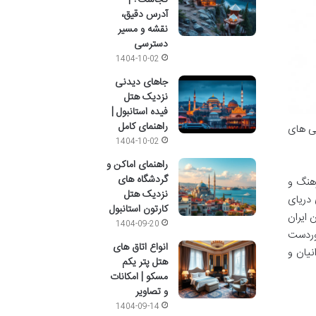
آدرس دقیق،
نقشه و مسیر
دسترسی
1404-10-02
جاهای دیدنی
نزدیک هتل
فیده استانبول |
راهنمای کامل
گی های
1404-10-02
راهنمای اماکن و
گردشگاه های
رهنگ و
نزدیک هتل
 دریای
کارتون استانبول
 ایران
1404-09-20
دوردست
انواع اتاق های
نیان و
هتل پتر یکم
مسکو | امکانات
و تصاویر
1404-09-14