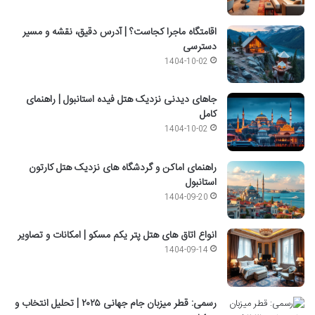
اقامتگاه ماجرا کجاست؟ | آدرس دقیق، نقشه و مسیر
دسترسی
1404-10-02
جاهای دیدنی نزدیک هتل فیده استانبول | راهنمای
کامل
1404-10-02
راهنمای اماکن و گردشگاه های نزدیک هتل کارتون
استانبول
1404-09-20
انواع اتاق های هتل پتر یکم مسکو | امکانات و تصاویر
1404-09-14
رسمی: قطر میزبان جام جهانی ۲۰۲۵ | تحلیل انتخاب و