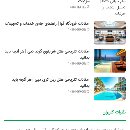
جزئیات
1404-09-08
امکانات فرودگاه گوا | راهنمای جامع خدمات و تسهیلات
1404-09-06
امکانات تفریحی هتل شرایتون گرند دبی | هر آنچه باید
بدانید
1404-09-06
امکانات تفریحی هتل رین تری دبی | هر آنچه باید
بدانید
1404-09-05
نظرات کاربران
زری قرایی
در
بهترین بازی آموزشی فومی برای کودکان؛ نقش لی‌لی و پازل در