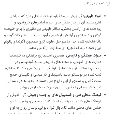
فرد تبدیل می کند.
تنوع طبیعی:
گوا بیش از ۱۰۰ کیلومتر خط ساحلی دارد که سواحل
شنی سفید آن در کنار جنگل های انبوه، آبشارهای خروشان، و
رودخانه های آرامش بخش، مناظر طبیعی بی نظیری را برای طبیعت
گردان و دوستداران آرامش فراهم می آورد. سواحلی نظیر کالانگوته و
باگا شناخته شده اند، اما سواحل خلوت تری همچون آگوندا و پالولم
نیز وجود دارند که تجربه ای متفاوت ارائه می دهند.
میراث فرهنگی و تاریخی:
معماری استعماری پرتغالی در کلیساها،
عمارت های قدیمی، و محله های تاریخی مانند فونتیناس در
پانجیم، داستان قرن ها تعامل فرهنگی را روایت می کند. کلیساهای
ثبت شده در یونسکو مانند باسیلیکای بُم عیسی و کلیسای جامع
سنت کاترین، نمادی از این تاریخ غنی هستند. معابد هندو باستانی
نیز بخش جدایی ناپذیری از این میراث به شمار می روند.
فرهنگ محلی غنی و فستیوال های پر جنب وجوش:
گوا تلفیقی از
فرهنگ های هندی و پرتغالی است که در موسیقی، رقص، غذا، و
جشن های محلی مانند کارناوال گوا، دیوالی، و سان ژوان به اوج