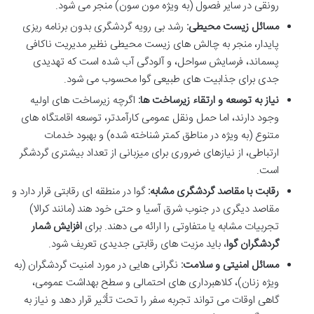
رونقی در سایر فصول (به ویژه مون سون) منجر می شود.
مسائل زیست محیطی:
رشد بی رویه گردشگری بدون برنامه ریزی
پایدار، منجر به چالش های زیست محیطی نظیر مدیریت ناکافی
پسماند، فرسایش سواحل، و آلودگی آب شده است که تهدیدی
جدی برای جذابیت های طبیعی گوا محسوب می شود.
نیاز به توسعه و ارتقاء زیرساخت ها:
اگرچه زیرساخت های اولیه
وجود دارند، اما حمل ونقل عمومی کارآمدتر، توسعه اقامتگاه های
متنوع (به ویژه در مناطق کمتر شناخته شده) و بهبود خدمات
ارتباطی، از نیازهای ضروری برای میزبانی از تعداد بیشتری گردشگر
است.
رقابت با مقاصد گردشگری مشابه:
گوا در منطقه ای رقابتی قرار دارد و
مقاصد دیگری در جنوب شرق آسیا و حتی خود هند (مانند کرالا)
تجربیات مشابه یا متفاوتی را ارائه می دهند. برای
افزایش شمار
گردشگران گوا
، باید مزیت های رقابتی جدیدی تعریف شود.
مسائل امنیتی و سلامت:
نگرانی هایی در مورد امنیت گردشگران (به
ویژه زنان)، کلاهبرداری های احتمالی و سطح بهداشت عمومی،
گاهی اوقات می تواند تجربه سفر را تحت تأثیر قرار دهد و نیاز به