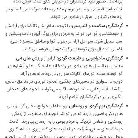
پرداخت. تصور کنید گردشگران در خیابان های سنگ فرش شده
فونتیناس قدم می زنند، در مراسم مذهبی معابد شرکت می کنند و در
رژه های کارناوال غرق در شادی می شوند.
گردشگری سلامت و تندرستی:
با توجه به افزایش تقاضا برای آرامش
و خودشناسی، گوا می تواند به مرکزی برای یوگا، آیورودا، مدیتیشن و
اسپا تبدیل شود. سواحل آرام تر جنوب گوا و مناطق سرسبز داخلی،
فضایی ایده آل برای توسعه مراکز تندرستی فراهم می کنند.
گردشگری ماجراجویی و طبیعت گردی:
فراتر از ورزش های آبی
معمول، پتانسیل های زیادی در رودخانه ها، جنگل ها و آبشارهای
گوا نهفته است. تورهای کایاک سواری در رودخانه های آرام،
دوچرخه سواری در مسیرهای جنگلی، صخره نوردی در مناطق خاص،
و کشف آبشارهایی مانند دودهساگار، می توانند تجربه های هیجان
انگیزی را برای گردشگران فراهم آورند.
گردشگری بوم گردی و روستایی:
روستاها و جوامع محلی گوا، زیبایی
های بکر و اصیلی دارند که می توانند تجربه ای متفاوت از زندگی
روستایی و تعامل نزدیک با مردم بومی را به ارمغان بیاورند. اقامت
در خانه های سنتی، شرکت در فعالیت های کشاورزی یا ماهیگیری
محلی، و چشیدن غذاهای اصیل روستایی، بخش هایی از این تجربه