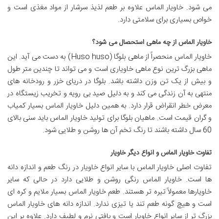
می شود. خاویار الماس علاوه بر طعم لذیذ سرشار از مواد مغذی است و
خواص بسیاری برای سلامتی دارد.
خاویار الماس از چه ماهی استحصال می شود؟
خاویار الماس منحصراً از ماهی بلوگا (Huso huso) به دست می آید. این
ماهی بزرگ ترین نوع ماهی خاویاری است و می تواند تا چندین متر طول
و بیش از یک تن وزن داشته باشد. بلوگا در دریای خزر و رودخانه های
منتهی به آن زندگی می کند و به دلیل صید بی رویه و تخریب زیستگاه در
معرض خطر انقراض قرار دارد. به همین دلیل خاویار الماس بسیار کمیاب
و گران قیمت است. ماهیان بلوگا برای تولید خاویار الماس باید سنی بالای
60 سال داشته باشند تا رنگ تخم آن ها روشن و طلایی شود.
تفاوت خاویار الماس و انواع دیگر خاویار
تفاوت اصلی خاویار الماس با سایر انواع خاویار در رنگ طعم و اندازه دانه
ها است. خاویار الماس رنگی روشن و طلایی دارد در حالی که سایر
خاویارها معمولاً تیره تر هستند. طعم خاویار الماس بسیار ملایم و کره ای
است و هیچ گونه طعم تند یا تیزی ندارد. اندازه دانه های خاویار الماس
بزرگ تر از سایر انواع خاویار است و بافتی نرم و لطیف دارد. علاوه بر این