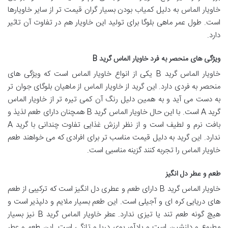
خاویار الماس به دلیل کمیاب بودن بسیار گران قیمت تر از سایر خاویارها
است. طول عمر ماهی بلوگا برای تولید این خاویار هم در تفاوت آن تاثیر
دارد.
ویژگی های منحصر به فرد خاویار الماس گرید B
خاویار الماس گرید B یکی از انواع خاویار الماس است که ویژگی های
منحصر به فردی دارد. این گرید از خاویار الماس از ماهیان بلوگای جوان تر
به دست می آید و به همین دلیل رنگ آن کمی تیره تر از خاویار الماس
گرید A است. با این حال خاویار الماس گرید B همچنان دارای طعم لذیذ و
بافت نرم و لطیف است و از نظر ارزش غذایی تفاوت چندانی با گرید A
ندارد. این گرید به دلیل قیمت مناسب تر برای افرادی که می خواهند طعم
خاویار الماس را تجربه کنند گزینه مناسبی است.
طعم و عطر دل انگیز
خاویار الماس گرید B دارای طعم و عطری دل انگیز است که ترکیبی از طعم
های دریایی کره ای و آجیلی است. این طعم بسیار ملایم و دلپذیر است و
هیچ گونه طعم تند یا تیزی ندارد. عطر خاویار الماس گرید B نیز بسیار
مطبوع و دلنشین است و یادآور بوی دریا و تازگی است. این طعم و عطر