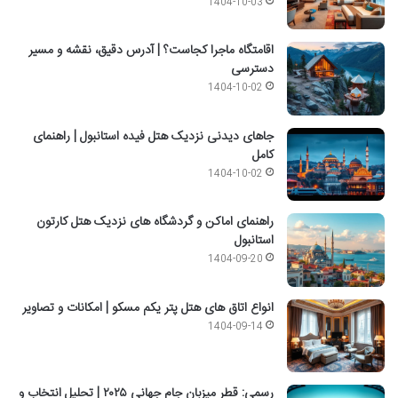
1404-10-03
اقامتگاه ماجرا کجاست؟ | آدرس دقیق، نقشه و مسیر
دسترسی
1404-10-02
جاهای دیدنی نزدیک هتل فیده استانبول | راهنمای
کامل
1404-10-02
راهنمای اماکن و گردشگاه های نزدیک هتل کارتون
استانبول
1404-09-20
انواع اتاق های هتل پتر یکم مسکو | امکانات و تصاویر
1404-09-14
رسمی: قطر میزبان جام جهانی ۲۰۲۵ | تحلیل انتخاب و