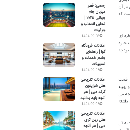
رسمی: قطر
در آن
میزبان جام
است که
جهانی ۲۰۲۵ |
تحلیل انتخاب و
جزئیات
ره ای
1404-09-08
گ جلوه
امکانات فرودگاه
 بودجه
گوا | راهنمای
جامع خدمات و
تسهیلات
1404-09-06
اقامت
امکانات تفریحی
هتل شرایتون
 بهینه
گرند دبی | هر
جه می
آنچه باید بدانید
 داشته
1404-09-06
امکانات تفریحی
هتل رین تری
 به آن
دبی | هر آنچه