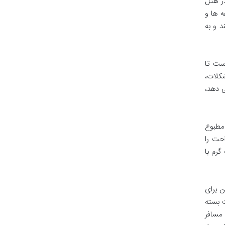
اقامت در هتل
 ها و
د و به
ی فعال است تا
کلات،
شتیبانی می دهد،
 مطبوع
حت را
رم با
ن برای
 بسته
 مسافر