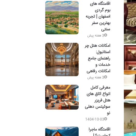
اقامتگاه های
بوم گردی
اصفهان | تجربه
بهترین سفر
سنتی
3 هفته پیش
امکانات هتل چر
استانبول:
راهنمای جامع
خدمات و
امکانات رفاهی
3 هفته پیش
معرفی کامل
انواع اتاق های
هتل فریزر
سوئیتس دهلی
نو
1404-10-03
اقامتگاه ماجرا
کجاست؟ |