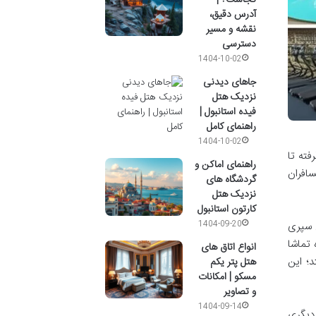
آدرس دقیق،
نقشه و مسیر
دسترسی
1404-10-02
جاهای دیدنی
نزدیک هتل
فیده استانبول |
راهنمای کامل
1404-10-02
فته تا
راهنمای اماکن و
افران
گردشگاه های
نزدیک هتل
کارتون استانبول
1404-09-20
ل سپری
تماشا
انواع اتاق های
د؛ این
هتل پتر یکم
مسکو | امکانات
و تصاویر
1404-09-14
 دیگری