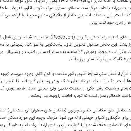
وجود تیم نظافت یا خانه داری (Housekeeping) یکی از مزایای قابل توجه 
رت روزانه یا طبق درخواست مسافر، مسئول مرتب کردن اتاق، تعویض ملحفه
کف است. این خدمات اطمینان خاطر از پاکیزگی مداوم محیط را فراهم می کنن
، از زمان خود لذت ببرد.
در هتل های استاندارد، بخش پذیرش (Reception) به صورت شبانه روز
روز باشد. این بخش مسئول تحویل اتاق، پاسخگویی به سوالات، رسیدگی به مش
هماهنگی خدمات جانبی و اطلاع رسانی درباره امکانات هتل است. وجود پذیرش ۲۴ ساعته به مسافر احساس امنیت و پ
هنگام که می تواند استرس زا باشد.
فارغ از فصل سفر، شرایط اقلیمی شهر مقصد، یا نوع اتاق، وجود سیستم تهویه
ا
است. یک اتاق باید در تابستان خنک و در زمستان گرم باشد تا اقامتی را
حمام و شست وشو، یکی از خدمات بدیهی ولی حیاتی است. فراهم بودن آب گ
ساخت خدماتی هتل است که تجربه اقامت را بهبود می بخشد.
، داخل اتاق امکاناتی نظیر تلویزیون (با کانال های ماهواره ای یا داخلی)، تلف
رای نگهداری اشیای قیمتی ارائه می شود. هرچند وجود این موارد ممکن است
 اقتصادی حذف شده یا با کیفیت پایین تری ارائه شوند، اما به طور کلی به