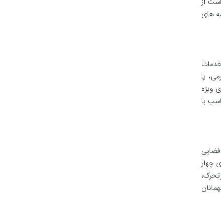
 تلفنی یا درخواست از
مه های
خدمات
می، یا
 ویژه
اسب با
فضایی
ی چهار
رتحرک،
همانان