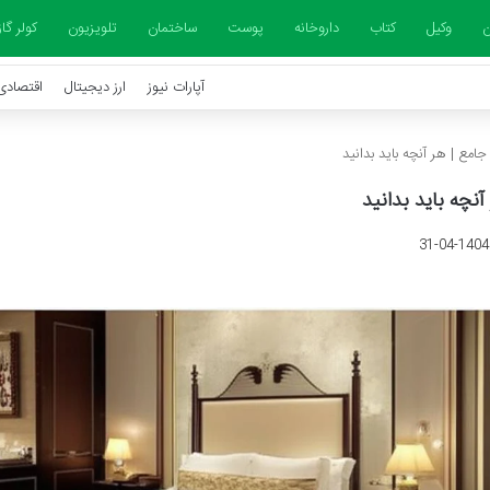
ن
وکیل
کتاب
داروخانه
پوست
ساختمان
تلویزیون
کولر گا
آپارات نیوز
ارز دیجیتال
اقتصادی
امع | هر آنچه باید بدانید
نچه باید بدانید