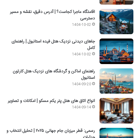
اقامتگاه ماجرا کجاست؟ | آدرس دقیق، نقشه و مسیر
دسترسی
1404-10-02
جاهای دیدنی نزدیک هتل فیده استانبول | راهنمای
کامل
1404-10-02
راهنمای اماکن و گردشگاه های نزدیک هتل کارتون
استانبول
1404-09-20
انواع اتاق های هتل پتر یکم مسکو | امکانات و تصاویر
1404-09-14
رسمی: قطر میزبان جام جهانی ۲۰۲۵ | تحلیل انتخاب و
جزئیات