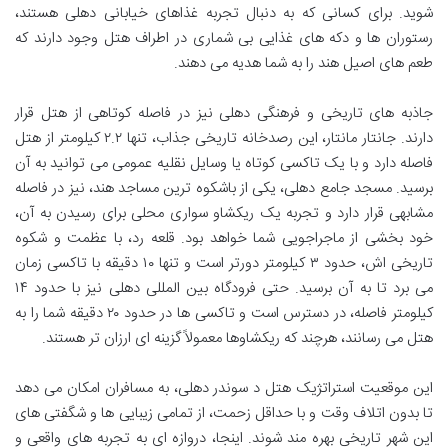
شوید. برای کسانی که به دنبال تجربه غذاهای خیابانی دهلی هستند،
رستوران ها و دکه های غذایی بی شماری در اطراف هتل وجود دارند که
طعم های اصیل هند را به شما هدیه می دهند.
جاذبه های تاریخی و فرهنگی دهلی نیز در فاصله کوتاهی از هتل قرار
دارند. جانتار مانتار، این رصدخانه تاریخی جذاب، تنها ۲.۲ کیلومتر از هتل
فاصله دارد و با یک تاکسی کوتاه یا وسایل نقلیه عمومی می توانید به آن
برسید. مسجد جامع دهلی، یکی از باشکوه ترین مساجد هند، نیز در فاصله
مشابهی قرار دارد و تجربه یک ریکشاو سواری محلی برای رسیدن به آن،
خود بخشی از ماجراجویی شما خواهد بود. قلعه رد، با عظمت و شکوه
تاریخی اش، حدود ۳ کیلومتر دورتر است و تنها ۱۰ دقیقه با تاکسی زمان
می برد تا به آن برسید. حتی فرودگاه بین المللی دهلی نیز با حدود ۱۴
کیلومتر فاصله، در دسترس است و تاکسی ها در حدود ۲۰ دقیقه شما را به
هتل می رسانند، هرچند که ریکشاوها معمولاً گزینه ای ارزان تر هستند.
این موقعیت استراتژیک هتل د سوندر دهلی، به مسافران امکان می دهد
تا بدون اتلاف وقت و با حداقل زحمت، از تمامی زیبایی ها و شگفتی های
این شهر تاریخی بهره مند شوند. اینجا، دروازه ای به تجربه های واقعی و