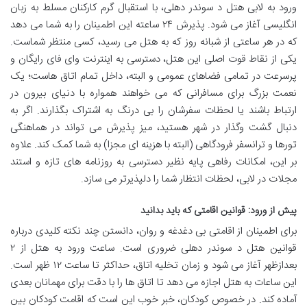
ورود به لابی هتل د سوندر دهلی، با استقبال گرم کارکنان مسلط به زبان
انگلیسی آغاز می شود. پذیرش ۲۴ ساعته این اطمینان را به شما می دهد
که در هر ساعتی از شبانه روز که به هتل می رسید، کسی منتظر شماست.
یکی از نقاط قوت اصلی این هتل، دسترسی به اینترنت وای فای رایگان و
پرسرعت در تمامی فضاهای عمومی و البته، داخل تمام اتاق هاست؛ یک
نعمت بزرگ برای مسافرانی که می خواهند همواره با دنیای بیرون در
ارتباط باشند یا لحظات سفرشان را بی درنگ به اشتراک بگذارند. اگر به
دنبال گشت وگذار در شهر هستید، میز پذیرش می تواند در هماهنگی
تورها و ترانسفر فرودگاهی (البته با هزینه ای مجزا) به شما کمک کند. علاوه
بر این، امکانات رفاهی پایه نظیر دسترسی به روزنامه های تازه و استند
مجلات در لابی، لحظات انتظار شما را دلپذیرتر می سازد.
پیش از ورود: قوانین اقامتی که باید بدانید
برای اطمینان از اقامتی بی دغدغه و روان، دانستن چند نکته کلیدی درباره
قوانین هتل د سوندر دهلی ضروری است. ساعت ورود به هتل از ۲
بعدازظهر آغاز می شود و زمان تخلیه اتاق، حداکثر تا ساعت ۱۲ ظهر است.
این ساعات به هتل اجازه می دهد تا اتاق ها را با دقت برای مهمانان بعدی
آماده کند. در خصوص کودکان، خبر خوب این است که اقامت کودکان بین