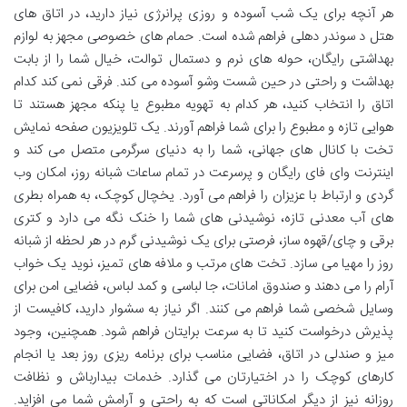
هر آنچه برای یک شب آسوده و روزی پرانرژی نیاز دارید، در اتاق های
هتل د سوندر دهلی فراهم شده است. حمام های خصوصی مجهز به لوازم
بهداشتی رایگان، حوله های نرم و دستمال توالت، خیال شما را از بابت
بهداشت و راحتی در حین شست وشو آسوده می کند. فرقی نمی کند کدام
اتاق را انتخاب کنید، هر کدام به تهویه مطبوع یا پنکه مجهز هستند تا
هوایی تازه و مطبوع را برای شما فراهم آورند. یک تلویزیون صفحه نمایش
تخت با کانال های جهانی، شما را به دنیای سرگرمی متصل می کند و
اینترنت وای فای رایگان و پرسرعت در تمام ساعات شبانه روز، امکان وب
گردی و ارتباط با عزیزان را فراهم می آورد. یخچال کوچک، به همراه بطری
های آب معدنی تازه، نوشیدنی های شما را خنک نگه می دارد و کتری
برقی و چای/قهوه ساز، فرصتی برای یک نوشیدنی گرم در هر لحظه از شبانه
روز را مهیا می سازد. تخت های مرتب و ملافه های تمیز، نوید یک خواب
آرام را می دهند و صندوق امانات، جا لباسی و کمد لباس، فضایی امن برای
وسایل شخصی شما فراهم می کنند. اگر نیاز به سشوار دارید، کافیست از
پذیرش درخواست کنید تا به سرعت برایتان فراهم شود. همچنین، وجود
میز و صندلی در اتاق، فضایی مناسب برای برنامه ریزی روز بعد یا انجام
کارهای کوچک را در اختیارتان می گذارد. خدمات بیدارباش و نظافت
روزانه نیز از دیگر امکاناتی است که به راحتی و آرامش شما می افزاید.