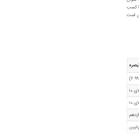
مثال، اگر دانش آموزی در درس ادبیات فارسی (که یک درس نهایی است) نمره سالانه ۱۲ داشته باشد اما در برگه امتحان نهایی نمره ۶ کسب
 این است
بصره
ای ۱۰
ای ۱۰
زدهم
پایین