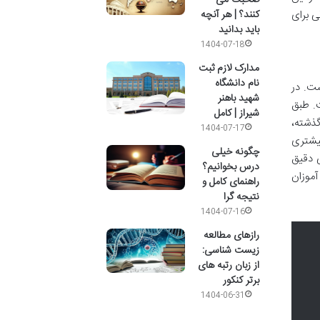
صحبت می
ی برای
کنند؟ | هر آنچه
باید بدانید
1404-07-18
مدارک لازم ثبت
نام دانشگاه
ست. در
شهید باهنر
ت. طبق
شیراز | کامل
. در گذشته،
1404-07-17
بیشتری
چگونه خیلی
ی دقیق
درس بخوانیم؟
موزان
راهنمای کامل و
نتیجه گرا
1404-07-16
رازهای مطالعه
زیست شناسی:
از زبان رتبه های
برتر کنکور
1404-06-31