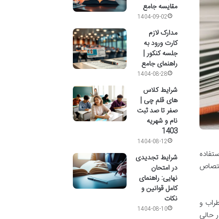
مقایسه جامع
1404-09-02
مدارک لازم
کارت ورود به
جلسه کنکور |
راهنمای جامع
1404-08-28
شرایط کلاس
های قلم چی |
صفر تا صد ثبت
نام و شهریه
1403
1404-08-12
تفاده
شرایط تجدیدی
با نمره سالانه ۷ تا ۱۰ یا نمره برگه نهایی زیر ۷، به شرط داشتن معدل بالای ۱۰، اختصاص
در امتحان
نهایی: راهنمای
کامل قوانین و
نکات
طراب و
1404-08-10
ر حالی