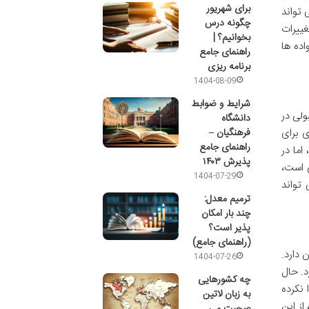
برای شهریور
 تواند
چگونه درس
غییرات
بخوانیم؟ |
 خانواده ها
راهنمای جامع
برنامه ریزی
1404-08-09
شرایط و ضوابط
لی در
دانشگاه
 برای
فرهنگیان –
راهنمای جامع
اما در
پذیرش ۱۴۰۳
ی است،
1404-07-29
تواند
ترمیم معدل:
چند بار امکان
پذیر است؟
(راهنمای جامع)
دارد.
1404-07-26
د. حال
چه کشورهایی
 نکرده
به زبان لاتین
از این