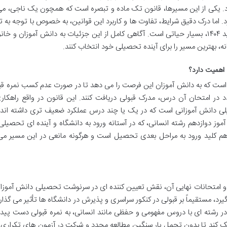
ارد. یکی از این مسیرها، قانون تک ماده و تبصره است که همچون یک ناجی، می
زد. اما درک دقیق شرایط، تفاوت ها و کاربرد این قوانین، به خصوص با توجه به ت
احتمالی در آیین نامه های آموزشی مانند قانون جدید ۱۴۰۴، بسیار حیاتی است. آگاهی کامل از این جزئیات به دانش آموزان و
نه، بهترین مسیر را برای آینده تحصیلی خود انتخاب کنند.
 اهمیت دارد؟
است که به دانش آموزان این فرصت را می دهد تا در صورت عدم کسب نمره قبو
در امتحان آن درس، مدرک قبولی دریافت کنند. این قانون در واقع راهکاری
یلی دانش آموزانی است که در یک یا چند درس عملکرد ضعیف تری داشته اند، 
وز دوازدهم رشته انسانی، که در آستانه ورود به دانشگاه و آینده ای تحصیل
دهم کلید ورود به مراحل بعدی تحصیل است و هرگونه مانعی در این مسیر می 
 امتحانات نهایی آن، نقش تعیین کننده ای در سرنوشت تحصیلی دانش آموزان 
د، مستقیماً بر قبولی در کنکور سراسری و پذیرش در دانشگاه ها تأثیر می گذار
 رشته ای با دروس مفهومی و حفظی مانند انسانی، به نمره قبولی دست پیدا
ک کند تا بدون تحمل بار سنگین مطالعه مجدد و شرکت در آزمون های تکراری، 