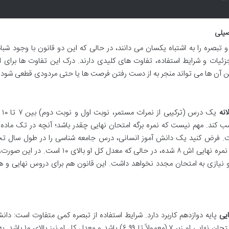
صیلی
تبصره را به اشتباه یکسان می دانند، در حالی که این دو قانون با وجود شب
ئیات و شرایط استفاده، تفاوت های کلیدی دارند. درک این تفاوت ها برای 
تن آن ها می تواند منجر به از دست رفتن فرصت ها یا حتی مردودی قطعی شود.
انه
یک درس 
ز در مجموع نتوانسته نمره قبولی ۱۰ را کسب کند. مهم نیست که نمره برگه امتحان نهایی چقدر باشد؛ آنچه در تک م
ست. فرض کنید یک دانش آموز انسانی، درس جامعه شناسی را در طول سال ت
خوب خوانده، اما در امتحان نهایی کمی افت کرده و نمره نهایی اش ۸ شده، در حالی که معدل کل او با
 و نیازی به امتحان مجدد نخواهد داشت. این قانون هم برای دروس نهایی و ه
ایی
پایه دوازدهم کاربرد دارد. شرایط استفاده از تبصره کمی متفاوت است: دان
باید نمره سالانه بالای ۱۰ داشته باشد، اما نمره برگه امتحان نهایی او زیر ۷ (