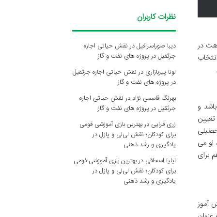
نظرات کاربران
اهت در
دیبا صوراسرافیل
در
نقش حیاتی اجاره
جرثقیل در پروژه های نفت و گاز
انتخاب
لونا پیربازاری
در
نقش حیاتی اجاره جرثقیل
در پروژه های نفت و گاز
بهرنگ قاسمی نژاد
در
نقش حیاتی اجاره
(ترکیبی از نمرات مستمر، نوبت اول و نوبت دوم) بین ۷ تا ۱۰ باشد و
جرثقیل در پروژه های نفت و گاز
اده تعیین
زری قرایی
در
بهترین بازی آموزشی فومی
حصیلی
برای کودکان؛ نقش لی‌لی و پازل در
لای ۱۰ است. در این صورت، او می
یادگیری و رشد ذهنی
م برای
ایلیا اسحاقی
در
بهترین بازی آموزشی فومی
برای کودکان؛ نقش لی‌لی و پازل در
یادگیری و رشد ذهنی
ش آموز
معمولاً تا ۶.۹۹) باشد و معدل کل او نیز بالای ۱۰ باشد. به عنوان