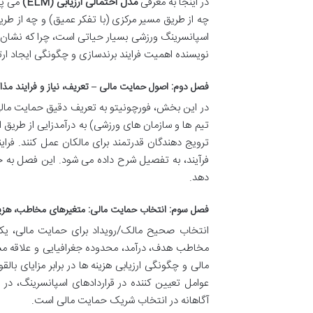
در اینجا به معرفی
مدل احتمالی ارزیابی (ELM)
می پرد
چه از طریق مسیر مرکزی (با تفکر عمیق) و چه از 
اسپانسرینگ ورزشی بسیار حیاتی است، چرا که نشان 
نویسنده اهمیت فرایند برندسازی و چگونگی ایجاد ارت
فصل دوم: اصول حمایت مالی – تعریف، نیاز و فرایند مذا
در این بخش، فورچونیتو به تعریف دقیق حمایت مالی می 
تیم ها و سازمان های ورزشی) به درآمدزایی از طریق 
ترویج دهندگان قدرتمند برای مالکان عمل کنند. فر
فرآیند، به تفصیل شرح داده می شود. این فصل به خو
دهد.
فصل سوم: انتخاب حمایت مالی: متغیرهای مخاطب، هزین
انتخاب صحیح مالک/رویداد برای حمایت مالی، یک
مخاطب هدف، درآمد، محدوده جغرافیایی و علاقه مش
مالی و چگونگی ارزیابی هزینه ها در برابر مزایای بالق
عوامل تعیین کننده در قراردادهای اسپانسرینگ، د
آگاهانه در انتخاب شریک حمایت مالی است.