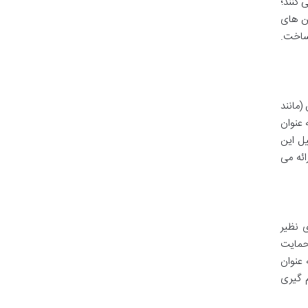
 کنند؛
ن های
 ساخت.
(مانند
 عنوان
یل این
ائه می
 نظیر
حمایت
عنوان
 گیری