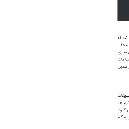
کند که
ز محقق
ل سازی
تباطات
 تبدیل
لیغات
یم ها،
 گیرد.
زه گام