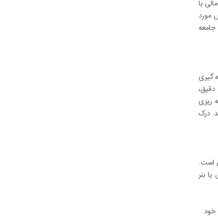
الی با
ش مورد
 جامعه
ه گیری
به چالش های ارزیابی دقیق،
ه ریزی
د. درک
ی است.
ا بنر
 خود