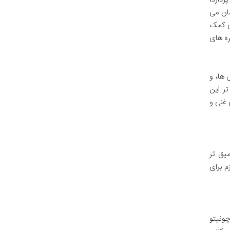
شان می
ی کمک
ره های
ها، و
تر این
 غنی و
میق تر
م برای
چونیتو