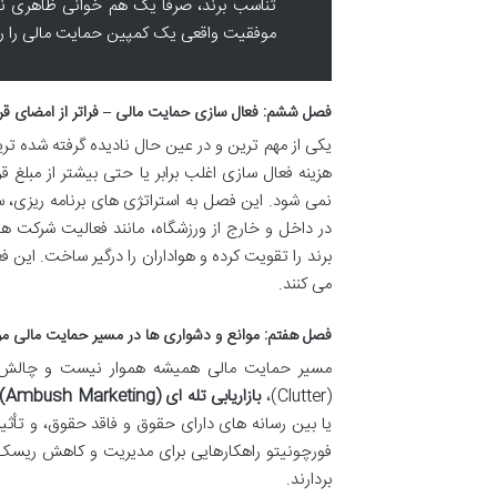
تناسب برند، صرفاً یک هم خوانی ظاهری ن
موفقیت واقعی یک کمپین حمایت مالی را رق
فصل ششم: فعال سازی حمایت مالی – فراتر از امضای قرا
یکی از مهم ترین و در عین حال نادیده گرفته شده ت
هزینه فعال سازی اغلب برابر یا حتی بیشتر از مبلغ
نمی شود. این فصل به استراتژی های برنامه ریزی، 
در داخل و خارج از ورزشگاه، مانند فعالیت شرکت ها
برند را تقویت کرده و هواداران را درگیر ساخت. این 
می کنند.
فصل هفتم: موانع و دشواری ها در مسیر حمایت مالی م
مسیر حمایت مالی همیشه هموار نیست و چالش 
(Clutter)،
بازاریابی تله ای (Ambush Marketing)
یا بین رسانه های دارای حقوق و فاقد حقوق، و تأثیر 
فورچونیتو راهکارهایی برای مدیریت و کاهش ریسک ا
بردارند.