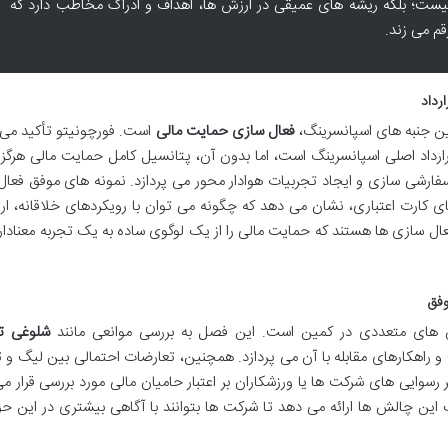
یست؛ بلکه ریشه های عمیقی در ارزش ها، اهداف و ادراک مخاطب دارد که
م می زند.
رداد
رین جنبه های اسپانسرینگ،
فعال سازی حمایت مالی
است. فورچونیتو تأکید می 
 قرارداد اصلی اسپانسرینگ است، اما بدون آن، پتانسیل کامل حمایت مالی هرگ
سفارشی سازی و ایجاد تجربیات هوادار محور می پردازد. نمونه های موفق فعا
ی کارت اعتباری، نشان می دهد که چگونه می توان با رویکردهای خلاقانه، ار
فعال سازی ها هستند که حمایت مالی را از یک لوگوی ساده به یک تجربه معنادار
وفق
های متعددی در کمین است. این فصل به بررسی موانعی مانند
شلوغی تب
و راهکارهای مقابله با آن می پردازد. همچنین، تعارضات احتمالی بین لیگ و ت
رسوایی های شرکت ها یا ورزشکاران بر اعتبار حامیان مالی مورد بررسی قرار می
ین چالش ها ارائه می دهد تا شرکت ها بتوانند با آگاهی بیشتری در این حو