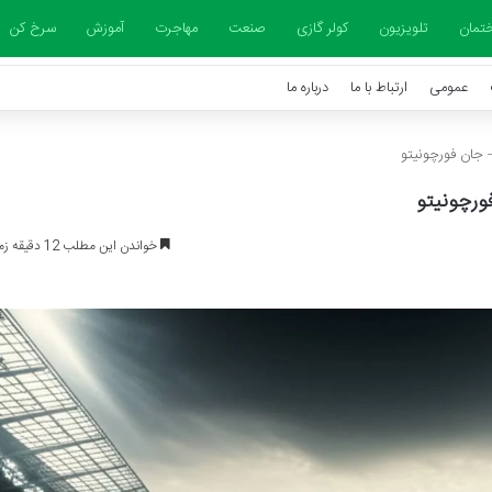
تمان
تلویزیون
کولر گازی
صنعت
مهاجرت
آموزش
سرخ کن
عمومی
ارتباط با ما
درباره ما
 جان فورچونیتو
ورچونیتو
خواندن این مطلب 12 دقیقه زمان میبرد