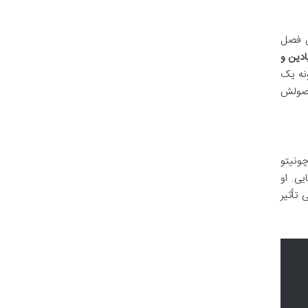
ن فصل
دین و
ونه یک
محصولش
ونیتو
ی. او
 تأثیر