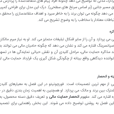
ازد، مدلی که توضیح می دهد چگونه افراد پیام های متقاعدکننده را پردازش می
طریق مسیر جانبی (بر اساس سرنخ های سطحی). درک این مدل برای طراحی کمپی
می دهد چگونه می توان برند را به خاطر سپرد و اهداف متقاعدسازی را محقق
باطات معنادار با مخاطب را به وضوح تشریح می کند.
کره
پردازد و آن را از سایر اشکال تبلیغات متمایز می کند. او به نیاز مبرم مالکان 
اسپانسرینگ اشاره می کند و نشان می دهد که چگونه حامیان مالی می توانند به
ایند مذاکره حمایت مالی، مراحل کلیدی آن و نقش حیاتی نمایندگی ها در تسه
اننده دیدگاهی واقع بینانه از چگونگی شکل گیری یک قرارداد حمایت مالی ار
ه و انحصار
ی از مهم ترین تصمیمات است. فورچونیتو در این فصل به معیارهای کلیدی
ترک بین برند و مالک می پردازد. او همچنین به اهمیت زمان بندی دقیق در 
وه اشاره می کند. مفهوم
انحصار حمایت مالی
و تعریف دقیق دسته محصول، به 
ر این فصل به روشنی توضیح داده می شوند. این بخش راهنمایی برای تصمیم