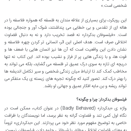
شخصی است.»
این رویکرد، برای بسیاری از علاقه مندان به فلسفه که همواره فلاسفه را در
هاله ای از تقدس و بی خطایی می پنداشتند، شوک آور و جنجالی بوده
است. «فیلسوفان بدکردار» نه قصد تخریب دارد و نه به دنبال قضاوت
اخلاقی صرف است. هدف اصلی این اثر، انسانی تر کردن چهره فلاسفه و
نشان دادن این واقعیت است که آن ها نیز انسان هایی با ضعف ها و
قوت ها، و با زندگی هایی پر از فراز و نشیب بوده اند. این کتاب نه تنها
دریچه ای تازه به سوی درک عمیق تر فلسفه می گشاید، بلکه می تواند به
مخاطب کمک کند تا ارتباط میان زندگی شخصی و سیر تکامل اندیشه ها
را بهتر درک کند. تصور کنید که چگونه تجربه های زیسته ی یک متفکر می
تواند ریشه و بن مایه افکار عمیق و جهانی او باشد.
فیلسوفان بدکردار: چرا و چگونه؟
واژه ی «بدکردار» (Badly Behaved) در عنوان کتاب، ممکن است در
نگاه اول کمی تند و قضاوت گرانه به نظر برسد، اما نویسندگان با ظرافت
خاصی به توضیح مفهوم مورد نظر خود می پردازند. این «بدکرداری» لزوماً
به معنای قضاوت اخلاقی مطلق یا شیطانی جلوه دادن فیلسوفان نیست.