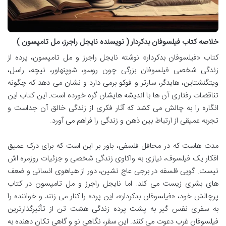
خلاصه کتاب فیلسوفان بدکردار ( نویسنده نایجل راجرز، مل تامپسون )
کتاب «فیلسوفان بدکردار» نوشته نایجل راجرز و مل تامپسون، پرده از
زندگی شخصی فیلسوفان بزرگی چون روسو، شوپنهاور، نیچه، راسل،
ویتگنشتاین، هایدگر، سارتر و فوکو برمی دارد و نشان می دهد که چگونه
تناقضات رفتاری آن ها با اندیشه هایشان گره خورده است. این کتاب این
انگاره را به چالش می کشد که آثار فکری از زندگی خالق آن جداست و
تجربه عمیقی از ارتباط بین ذهن و زندگی را فراهم می آورد.
مدت هاست که در محافل فلسفی، باور بر این است که برای درک عمیق
افکار یک فیلسوف، نیازی به واکاوی زندگی شخصی و جزئیات روزمره اش
نیست. گویی فلسفه در برجی عاج نشین، دور از هیاهوی انسانی و ضعف
های بشری زیست می کند. اما نایجل راجرز و مل تامپسون در کتاب
پرچالش خود، «فیلسوفان بدکردار»، این پرده را کنار می زنند و خواننده را
به سفری نفس گیر به پشت پرده زندگی هشت تن از تأثیرگذارترین
فیلسوفان غرب دعوت می کنند. این سفر، نگاهی نو و گاهی تکان دهنده به