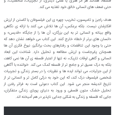
فلسفه، همانند هر اثر هنری یا علمی دیگری، از تجربیات، شخصیت، و
حتی ضعف های انسانی خالق خود تغذیه می کند.
هدف راجرز و تامپسون، تخریب چهره ی این فیلسوفان یا کاستن از ارزش
افکارشان نیست. بلکه برعکس، آن ها تلاش می کنند با ارائه ی نگاهی
واقع بینانه و انسانی تر به این بزرگان، آن ها را از جایگاه «قدیس» و
«انسان های برتر از خطا» خارج کنند. این کتاب می خواهد نشان دهد که
حتی با وجود این تناقضات و رفتارهای بحث برانگیز، نبوغ فکری آن ها
همچنان پابرجاست و ارزش مطالعه و تحلیل دارد. شناخت این ابعاد
انسانی و گاهی اوقات تاریک، نه تنها از اعتبار فلسفه ی آن ها نمی کاهد،
بلکه به درک عمیق تر و جامع تر از فلسفه کمک می کند. خواننده با آگاهی
از این جزئیات، می تواند ایده ها و نظریات را در بستر زندگی و تجربیات
شخصی فیلسوف درک کند، که این خود به درکی کامل تر و انسانی تر از
تاریخ اندیشه منجر می شود. این کتاب دعوتی است به فراتر رفتن از
تحلیل خشک متون فلسفی و ورود به دنیای پویای زندگی متفکران،
جایی که فلسفه و زندگی به شکلی جدایی ناپذیر در هم آمیخته اند.