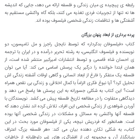
رابطه ی پیچیده ی میان زندگی و فلسفه ارائه می دهد، جایی که اندیشه
ها نه تنها از تجربیات فردی تغذیه می کنند، بلکه گاه واکنشی مستقیم به
آشفتگی ها و تناقضات زندگی شخصی فیلسوف بوده اند.
پرده برداری از ابعاد پنهان بزرگان
کتاب «فیلسوفان بدکردار» که توسط نایجل راجرز و مل تامپسون، دو
نویسنده و فیلسوف انگلیسی، به رشته تحریر درآمده و در ایران با ترجمه
ی احسان شاه قاسمی و توسط انتشارات امیرکبیر منتشر شده است، از
همان ابتدا خواننده را درگیر یک پرسش اساسی می کند: آیا می توان
فلسفه یک متفکر را فارغ از ابعاد انسانی و گاهی اوقات آشفته زندگی اش
تحلیل کرد؟ آیا نبوغ فکری الزاماً با کمال اخلاقی و زندگی بی نقص همراه
است؟ این کتاب به شکلی جسورانه به این پرسش ها پاسخ می دهد و
دیدگاهی متفاوت را در مطالعه تاریخ فلسفه پیش می کشد. نویسندگان با
آوردن شواهدی از زندگی شخصی این افراد، تلاش کرده اند نشان دهند که
فلسفه آنها واکنشی به مسائل و مشکلات در زندگی شخصی آنها بوده
است. همانطور که فردریش نیچه، یکی از فیلسوفان مورد بحث در این
کتاب، به شکلی تکان دهنده بیان می کند: «هر فلسفه بزرگ اعتراف
بنیانگذار آن و مجموعه ای از افشاگری های غیر داوطلبانه از خاطرات