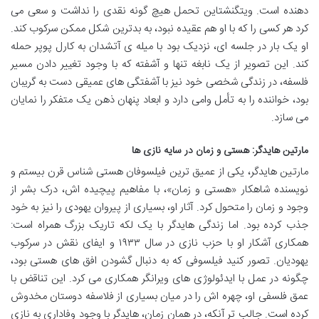
دهنده است. ویتگنشتاین تحمل هیچ گونه نقدی را نداشت و سعی می
کرد هر کسی را که با او هم عقیده نبود، به بدترین شکل ممکن سرکوب کند.
او یک بار در جلسه ای، نزدیک بود با میله ی آتشدان به کارل پوپر حمله
کند. این تصویر از یک نابغه تنها و آشفته که با وجود تغییر دادن مسیر
فلسفه، در زندگی شخصی خود نیز با آشفتگی های عمیقی دست به گریبان
بود، خواننده را به تأمل وامی دارد و ابعاد پنهان ذهن یک متفکر را نمایان
می سازد.
مارتین هایدگر: هستی و زمان در سایه نازی ها
مارتین هایدگر، یکی از عمیق ترین فیلسوفان هستی شناس قرن بیستم و
نویسنده شاهکار «هستی و زمان»، با مفاهیم پیچیده اش، درک بشر از
وجود و زمان را متحول کرد. آثار او، بسیاری از پیروان یهودی را نیز به خود
جذب کرده بود. اما زندگی هایدگر با یک لکه تاریک بزرگ همراه است:
همکاری آشکار او با حزب نازی در سال ۱۹۳۳ و ایفای نقش در سرکوب
یهودیان. تصور کنید فیلسوفی که به دنبال گشودن افق های هستی بود،
چگونه در عمل با ایدئولوژی های ویرانگر همکاری می کرد. این تناقض با
عمق فلسفی او، چهره اش را در میان بسیاری از فلاسفه دوستان مخدوش
کرده است. جالب تر آنکه، در همان زمان، هایدگر با وجود وفاداری به نازی