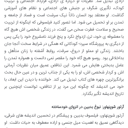
آزادی تبدیل شد. نظریات او درباره ی آزادی، قرارداد اجتماعی و تربیت
کودک، تأثیری شگرف بر جنبش های اجتماعی و نظام های آموزشی
گذاشت. او معتقد بود انسان ذاتاً نیک سرشت است و فساد از جامعه و
تمدن بر او تحمیل می شود. اما تصور کنید فیلسوفی که اینگونه از تربیت
صحیح و سلامت فطرت سخن می گفت، در زندگی شخصی اش هیچ گاه
با معشوقه ی خود، ترز، ازدواج نکرد و پنج فرزند نامشروع خود را یکی پس
از دیگری به پرورشگاه سپرد؛ کودکانی که همگی در شرایط سخت آنجا جان
باختند. زندگی او مملو از دروغ، سرقت، روابط آشفته با زنان متأهل و
بداخلاقی بود. روسو هیچ گاه خود را مقصر نمی دانست و همواره تمدن را
عامل بدبختی هایش می شمرد. این تناقض عمیق میان نظریات آرمانی
اش و کردار شخصی اش، او را به یکی از جذاب ترین و در عین حال بحث
برانگیزترین چهره های کتاب تبدیل می کند. خواننده با دیدن این ابعاد، با
خود می اندیشد که چگونه این مرد پر از تناقض، توانست اینچنین بر
تاریخ اندیشه تأثیر بگذارد.
آرتور شوپنهاور: نبوغ بدبین در انزوای خودساخته
آرتور شوپنهاور، فیلسوف بدبین و پیشگام در تحسین اندیشه های شرقی،
دیدگاهی عمیق به اهمیت میل جنسی و اراده معطوف به حیات داشت. او