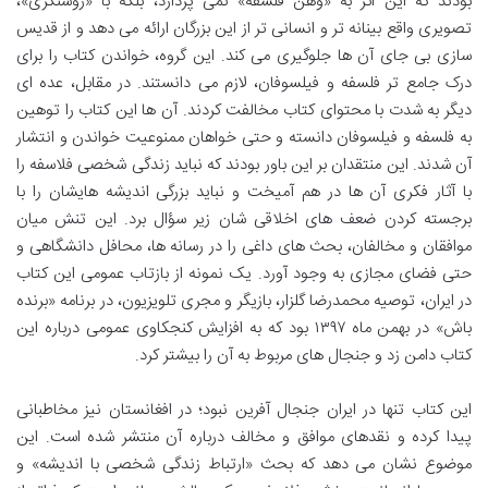
بودند که این اثر به «وهن فلسفه» نمی پردازد، بلکه با «روشنگری»،
تصویری واقع بینانه تر و انسانی تر از این بزرگان ارائه می دهد و از قدیس
سازی بی جای آن ها جلوگیری می کند. این گروه، خواندن کتاب را برای
درک جامع تر فلسفه و فیلسوفان، لازم می دانستند. در مقابل، عده ای
دیگر به شدت با محتوای کتاب مخالفت کردند. آن ها این کتاب را توهین
به فلسفه و فیلسوفان دانسته و حتی خواهان ممنوعیت خواندن و انتشار
آن شدند. این منتقدان بر این باور بودند که نباید زندگی شخصی فلاسفه را
با آثار فکری آن ها در هم آمیخت و نباید بزرگی اندیشه هایشان را با
برجسته کردن ضعف های اخلاقی شان زیر سؤال برد. این تنش میان
موافقان و مخالفان، بحث های داغی را در رسانه ها، محافل دانشگاهی و
حتی فضای مجازی به وجود آورد. یک نمونه از بازتاب عمومی این کتاب
در ایران، توصیه محمدرضا گلزار، بازیگر و مجری تلویزیون، در برنامه «برنده
باش» در بهمن ماه ۱۳۹۷ بود که به افزایش کنجکاوی عمومی درباره این
کتاب دامن زد و جنجال های مربوط به آن را بیشتر کرد.
این کتاب تنها در ایران جنجال آفرین نبود؛ در افغانستان نیز مخاطبانی
پیدا کرده و نقدهای موافق و مخالف درباره آن منتشر شده است. این
موضوع نشان می دهد که بحث «ارتباط زندگی شخصی با اندیشه» و