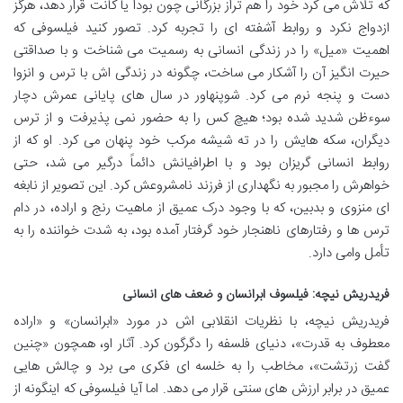
که تلاش می کرد خود را هم تراز بزرگانی چون بودا یا کانت قرار دهد، هرگز
ازدواج نکرد و روابط آشفته ای را تجربه کرد. تصور کنید فیلسوفی که
اهمیت «میل» را در زندگی انسانی به رسمیت می شناخت و با صداقتی
حیرت انگیز آن را آشکار می ساخت، چگونه در زندگی اش با ترس و انزوا
دست و پنجه نرم می کرد. شوپنهاور در سال های پایانی عمرش دچار
سوءظن شدید شده بود؛ هیچ کس را به حضور نمی پذیرفت و از ترس
دیگران، سکه هایش را در ته شیشه مرکب خود پنهان می کرد. او که از
روابط انسانی گریزان بود و با اطرافیانش دائماً درگیر می شد، حتی
خواهرش را مجبور به نگهداری از فرزند نامشروعش کرد. این تصویر از نابغه
ای منزوی و بدبین، که با وجود درک عمیق از ماهیت رنج و اراده، در دام
ترس ها و رفتارهای ناهنجار خود گرفتار آمده بود، به شدت خواننده را به
تأمل وامی دارد.
فریدریش نیچه: فیلسوف ابرانسان و ضعف های انسانی
فریدریش نیچه، با نظریات انقلابی اش در مورد «ابرانسان» و «اراده
معطوف به قدرت»، دنیای فلسفه را دگرگون کرد. آثار او، همچون «چنین
گفت زرتشت»، مخاطب را به خلسه ای فکری می برد و چالش هایی
عمیق در برابر ارزش های سنتی قرار می دهد. اما آیا فیلسوفی که اینگونه از