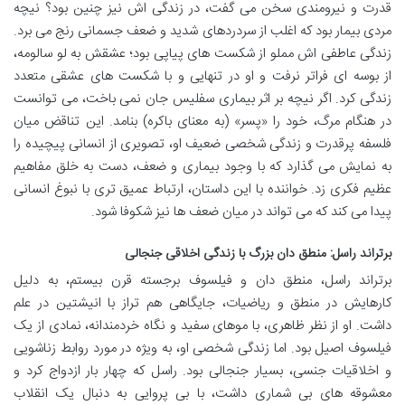
قدرت و نیرومندی سخن می گفت، در زندگی اش نیز چنین بود؟ نیچه
مردی بیمار بود که اغلب از سردردهای شدید و ضعف جسمانی رنج می برد.
زندگی عاطفی اش مملو از شکست های پیاپی بود؛ عشقش به لو سالومه،
از بوسه ای فراتر نرفت و او در تنهایی و با شکست های عشقی متعدد
زندگی کرد. اگر نیچه بر اثر بیماری سفلیس جان نمی باخت، می توانست
در هنگام مرگ، خود را «پسر» (به معنای باکره) بنامد. این تناقض میان
فلسفه پرقدرت و زندگی شخصی ضعیف او، تصویری از انسانی پیچیده را
به نمایش می گذارد که با وجود بیماری و ضعف، دست به خلق مفاهیم
عظیم فکری زد. خواننده با این داستان، ارتباط عمیق تری با نبوغ انسانی
پیدا می کند که می تواند در میان ضعف ها نیز شکوفا شود.
برتراند راسل: منطق دان بزرگ با زندگی اخلاقی جنجالی
برتراند راسل، منطق دان و فیلسوف برجسته قرن بیستم، به دلیل
کارهایش در منطق و ریاضیات، جایگاهی هم تراز با انیشتین در علم
داشت. او از نظر ظاهری، با موهای سفید و نگاه خردمندانه، نمادی از یک
فیلسوف اصیل بود. اما زندگی شخصی او، به ویژه در مورد روابط زناشویی
و اخلاقیات جنسی، بسیار جنجالی بود. راسل که چهار بار ازدواج کرد و
معشوقه های بی شماری داشت، با بی پروایی به دنبال یک انقلاب