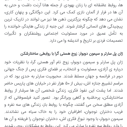
ها، روابط عاشقانه ای با زنان یهودی از جمله هانا آرنت داشت و حتی به
آن ها در فرار از آلمان نازی کمک می کرد. این دوگانگی و پنهان کاری،
نشان می دهد که چگونه بزرگترین ذهن ها نیز می توانند در تاریک ترین
پیچیدگی های انسانی گرفتار شوند. این جنبه از زندگی هایدگر، خواننده را
به تأمل عمیق در مورد مسئولیت اجتماعی روشنفکران و تأثیرات
تصمیمات فردی بر تاریخ و اندیشه وا می دارد.
ژان پل سارتر و سیمون دوبوار: زوج هستی گرا با روابطی ساختارشکن
ژان پل سارتر و سیمون دوبوار، زوج نام آور هستی گرا، با نظریات خود
درباره ی آزادی، مسئولیت و انتخاب، بر فضای فکری پس از جنگ جهانی
دوم در فرانسه و جهان مسلط شدند. محبوبیت سارتر به حدی بود که در
مراسم تشییع جنازه اش، بیش از ۵۰ هزار نفر در خیابان های پاریس حاضر
شدند. اما پشت این نفوذ فکری، زندگی شخصی آن ها سرشار از روابط
ساختارشکن، پرحاشیه و گاهی ویرانگر بود. تصور کنید فیلسوفانی که از
آزادی مطلق سخن می گفتند، چگونه با روابط باز، زندگی های سه نفره و
فریب دختران نوجوان، اطرافیان خود را به خاک سیاه می نشاندند.
سیمون دوبوار، با وجود نبوغ فکری اش، دختران نوجوان را فریفته و آن ها
را وارد روابط سه نفره با سارتر می کرد. این روابط به مشکلات روحی شدید