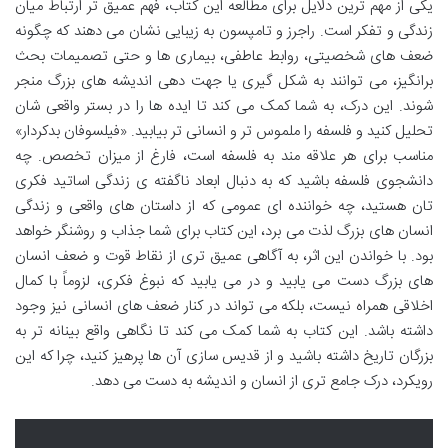
یکی از مهم ترین دلایل برای مطالعه این کتاب، فهم عمیق تر ارتباط میان
زندگی و تفکر است. راجرز و تامپسون به زیبایی نشان می دهند که چگونه
ضعف های شخصیتی، روابط عاطفی، بیماری ها و حتی تصمیمات بحث
برانگیز، می توانند به شکل گیری یا جهت دهی اندیشه های بزرگ منجر
شوند. این درک، به شما کمک می کند تا ایده ها را در بستر واقعی شان
تحلیل کنید و فلسفه را ملموس تر و انسانی تر بیابید. «فیلسوفان بدکردار»
مناسب برای هر علاقه مند به فلسفه است، فارغ از میزان تخصص. چه
دانشجوی فلسفه باشید که به دنبال ابعاد ناگفته ی زندگی اساتید فکری
تان هستید، چه خواننده ای عمومی که از داستان های واقعی و زندگی
انسان های بزرگ لذت می برد، این کتاب برای شما جذاب و روشنگر خواهد
بود. با خواندن این اثر، به آگاهی عمیق تری از نقاط قوت و ضعف انسان
های بزرگ دست می یابید و در می یابید که نبوغ فکری، لزوماً با کمال
اخلاقی همراه نیست، بلکه می تواند در کنار ضعف های انسانی نیز وجود
داشته باشد. این کتاب به شما کمک می کند تا نگاهی واقع بینانه تر به
بزرگان تاریخ داشته باشید و از قدیس سازی آن ها پرهیز کنید، چرا که این
رویکرد، درک جامع تری از انسان و اندیشه به دست می دهد.