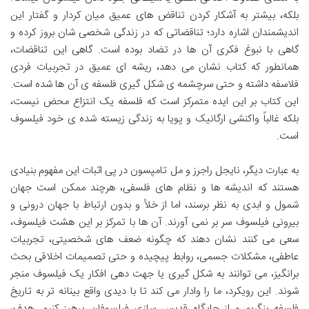
بلکه، بیشتر به آشکار کردن تناقض های عمیق میان کردار و گفتار این
اندیشمندان اشاره دارد؛ تناقضاتی که در زندگی شخصی شان بروز کرده و
گاهی با نبوغ فکری آن ها در تضاد بوده است. گاهی این تناقضات،
همانطور که کتاب نشان می دهد، ریشه ای عمیق در تجربیات فردی
فلاسفه داشته و حتی سرچشمه ی شکل گیری فلسفه ی آن ها شده است.
این کتاب بر این ایده متمرکز است که فلسفه یک انتزاع محض نیست،
بلکه غالباً واکنشی ارگانیک و پویا به زندگی زیسته شده ی خود فیلسوف
است.
به عبارت دیگر، نایجل راجرز و مل تامپسون در پی اثبات این مفهوم بنیادی
هستند که اندیشه ها و نظام های فلسفی، هرچند ممکن است جهان
شمول و ابدی به نظر برسند، اما از خلأ و بدون ارتباط با جهان درونی و
بیرونی فیلسوف سر بر نمی آورند. آن ها با تمرکز بر این هشت فیلسوف،
سعی می کنند نشان دهند که چگونه ضعف های شخصیتی، تجربیات
عاطفی، مشکلات جسمی، روابط پیچیده و حتی تصمیمات اخلاقی بحث
برانگیز، می توانند به شکل گیری یا جهت دهی افکار یک فیلسوف منجر
شوند. این رویکرد، ما را وادار می کند تا با دیدی واقع بینانه تر به تاریخ
فلسفه بنگریم و از جایگاه قدیس سازی فیلسوفان پرهیز کنیم. هدف،