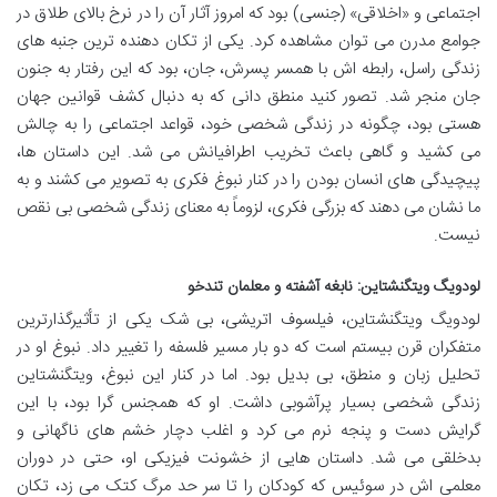
اجتماعی و «اخلاقی» (جنسی) بود که امروز آثار آن را در نرخ بالای طلاق در
جوامع مدرن می توان مشاهده کرد. یکی از تکان دهنده ترین جنبه های
زندگی راسل، رابطه اش با همسر پسرش، جان، بود که این رفتار به جنون
جان منجر شد. تصور کنید منطق دانی که به دنبال کشف قوانین جهان
هستی بود، چگونه در زندگی شخصی خود، قواعد اجتماعی را به چالش
می کشید و گاهی باعث تخریب اطرافیانش می شد. این داستان ها،
پیچیدگی های انسان بودن را در کنار نبوغ فکری به تصویر می کشند و به
ما نشان می دهند که بزرگی فکری، لزوماً به معنای زندگی شخصی بی نقص
نیست.
لودویگ ویتگنشتاین: نابغه آشفته و معلمان تندخو
لودویگ ویتگنشتاین، فیلسوف اتریشی، بی شک یکی از تأثیرگذارترین
متفکران قرن بیستم است که دو بار مسیر فلسفه را تغییر داد. نبوغ او در
تحلیل زبان و منطق، بی بدیل بود. اما در کنار این نبوغ، ویتگنشتاین
زندگی شخصی بسیار پرآشوبی داشت. او که همجنس گرا بود، با این
گرایش دست و پنجه نرم می کرد و اغلب دچار خشم های ناگهانی و
بدخلقی می شد. داستان هایی از خشونت فیزیکی او، حتی در دوران
معلمی اش در سوئیس که کودکان را تا سر حد مرگ کتک می زد، تکان