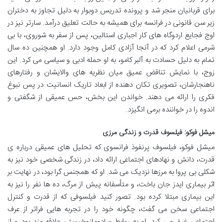
برای قربانیان منجر شد و پرونده تدریس دوبوار به دلیل تجاوز به دختران
زیر سن قانونی در فرانسه برای همیشه به حالت تعلیق درآمد. سارتر نیز در
اوج فجایع اردوگاه های کار اجباری استالین، پس از سفر به شوروی، با بی
شرمی اعلام کرد که در آنجا آزادی کامل وجود دارد. او همچنین ده سال
تمام به دلیل حسادت به آلبر کامو، به او حمله ادبی و سیاسی می کرد. این
زوج، با نمایش تناقض عمیق میان نظریه های والایشان و رفتارهای
ناهنجارشان، تصویری تکان دهنده از ابعاد تاریک انسانیت در پس نبوغ
فکری را ارائه می دهند. خواندن این بخش، حس عمیقی از شگفتی و
اندوه را در خواننده برمی انگیزد.
میشل فوکو: فیلسوف قدرت و زندگی مرزی
میشل فوکو، فیلسوف پرنفوذ فرانسوی که تحلیل های عمیقی درباره ی
قدرت، دانش و نهادهای اجتماعی ارائه داد، در زندگی شخصی خود نیز به
شکلی بی پروا به مرزها نزدیک می شد. او که همجنس گرا بود، در نهایت بر
اثر بیماری ایدز جان باخت، و متأسفانه پیش از مرگ، ده ها نفر را نیز به
این بیماری مبتلا کرده بود. تصور کنید فیلسوفی که از قدرت و کنترل
اجتماعی سخن می گفت، چگونه خود را در تجربه هایی فراتر از عرف
اجتماعی غرق می کرد. او به روابط سادومازوخیستی علاقه مند بود و از