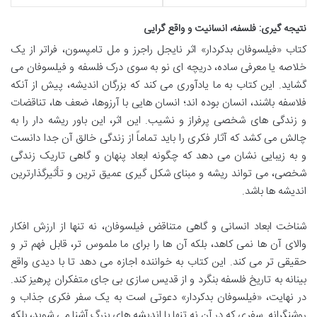
نتیجه گیری: فلسفه، انسانیت و واقع گرایی
کتاب «فیلسوفان بدکردار» اثر نایجل راجرز و مل تامپسون، فراتر از یک
خلاصه یا معرفی ساده، دریچه ای نو به سوی درک فلسفه و فیلسوفان می
گشاید. این کتاب به ما یادآوری می کند که بزرگان اندیشه، پیش از آنکه
فلاسفه باشند، انسان بوده اند؛ انسان هایی با آرزوها، ضعف ها، تناقضات
و زندگی های شخصی پرفراز و نشیب. این اثر، این باور ریشه دار را به
چالش می کشد که آثار فکری را باید تماماً از زندگی خالق آن جدا دانست
و به زیبایی نشان می دهد که چگونه ابعاد پنهان و گاهی تاریک زندگی
شخصی، می تواند ریشه و مبنای شکل گیری عمیق ترین و تأثیرگذارترین
اندیشه ها باشد.
شناخت ابعاد انسانی و گاهی متناقض فیلسوفان، نه تنها از ارزش افکار
والای آن ها نمی کاهد، بلکه آن ها را برای ما ملموس تر، قابل فهم تر و
حقیقی تر می کند. این کتاب به خواننده اجازه می دهد تا با دیدی واقع
بینانه به تاریخ فلسفه بنگرد و از قدیس سازی بی جای متفکران پرهیز کند.
در نهایت، «فیلسوفان بدکردار» دعوتی است به یک سفر فکری جذاب و
روشنگرانه. سفری که در آن نه تنها با اندیشه های بزرگ آشنا می شوید، بلکه