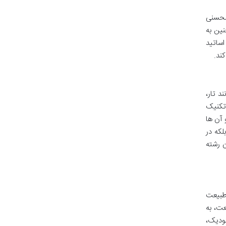
محسنی
نین به
اساتید
ند.
د تار،
 تکنیک
 آن ها
لکه در
ن رشته
 طبیعت
عت، به
لودیک،