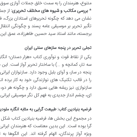
متنوع، هنرمندان را به سمت خلق جملات آوازی سوق 
*
بررسی مکاتب و شیوه های مختلف تحریری:
از جمل
نشان می دهد که چگونه تحریرهای استادان بزرگ، فر
تأثیر تحریر بر موسیقی عامه پسند و چگونگی انتقا
برجسته، مانند استاد سید حسین طاهرزاده، عمق این ت
تجلی تحریر در پنجه سازهای سنتی ایران
یکی از نقاط قوت و نوآوری کتاب «هزار دستان؛ انگار
سه تار، کمانچه و …) با ساختار تحریر آواز است. این
پنجه در ساز، و آوای بلبل وجود دارد. سازنوازان ایران
را در قالب تکنیک های نوازندگی خود به کار برده اند
سازنوازی نیز ریشه هایی عمیق دارد و چگونه هر دو، 
ای، چشم انداز جدیدی به فهم کل نگر موسیقی ایرانی
فرضیه بنیادین کتاب: طبیعت گرایی به مثابه انگاره ملود
در مجموع این بخش ها، فرضیه بنیادین کتاب شکل می
گرا بوده است. این بدین معناست که هنرمندان ایرانی
ویژه آواز پرندگان، الهام گرفته اند. این الگوها