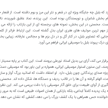
که بلبل چه جایگاه ویژه ای در شعر و نثر این مرز و بوم داشته است. از اشعار 
ام بخش شاعران و نویسندگان بوده است. این پرنده، نماد عاشق شوریده، نا
ست. محسنی در این بخش، نمونه های برجسته ای از این بازتاب را ارائه می 
ز مهم ترین موتیف های هنری ایران بدل گشته است. این ارتباط فراتر از کلم
ی که تصاویر بلبل، در کنار گل و در دل بزم ها و مجالس عارفانه، زیبایی بخ
 درک پیوند بلبل با موسیقی ایرانی فراهم می آورد.
قرار می کند، آرای بی بدیل استاد نورعلی برومند است. این کتاب بر پایه سمینار 
ومند، این ستون استوار موسیقی ایرانی، همواره بر این باور بود که موسیقی دست
ه صدای پرندگانی چون بلبل، دارد. او اعتقاد داشت که اساتید بزرگ آواز و ساز ا
 الهام گرفته و آن ها را در قالب ردیف و دستگاه ها، شکل داده اند. محسنی 
یری از آوای طبیعت برای خلق آثار موسیقی را با دقت بررسی می کند. این نظریه
ه یک پدیده کاملاً ابداعی، بلکه بازتابی از همان اصوات طبیعی است که به مرور زم
 خواننده حس همراهی با یک کشف بزرگ را می دهد، کشفی که نشان می دهد 