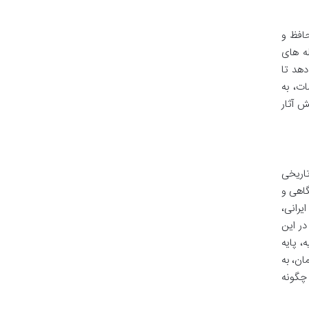
حافظ و
له های
دهد تا
ات، به
ش آثار
تاریخی
گاهی و
یرانی،
در این
، پایه
ان، به
چگونه