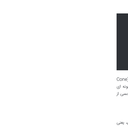
این بخش، به تحلیل تأثیر عوامل فیزیکی مانند شکل ظاهری دهان و لب ها در هنگام آواز خواندن، پدیدار شدن صدای مخروطی (Cone
ونه ای
سی از
 یعنی