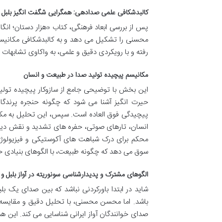
کالبدشکافی علمی صدادهی: همگرایی شگفت انگیز بلبل و
پس از بررسی ابعاد فرهنگی، کتاب «هزار دستان؛ ان
محسنی را تشکیل می دهد و به کالبدشکافی مکانیسم 
رفته و با رویکردی دقیق و علمی، به واکاوی تشابهات 
مکانیسم پیچیده تولید صدا در طبیعت و انسان
این بخش با توضیحی جامع از سازوکار پیچیده تولید 
حیرت انگیز آشنا می شود که چگونه حنجره پرندگان 
پیچیدگی فوق العاده است. سپس، این تحلیل به مکانی
انسان، تارهای صوتی، حفره های تشدید و نقش دیافرا
محکم برای درک شباهت های آکوستیکی و فیزیولوژیکی 
سوق می دهد که چگونه طبیعت، با الگوهای بنیادی خود،
الگوهای مشترک و پدیدارشناسی سونوریته در آواز بلبل و 
شاید در ابتدا باورکردنی نباشد که بین صدای یک ب
باشد. اما محسن محسنی، با تحلیل دقیق و مقایسه 
صدای خوانندگان آواز ایرانی شناسایی می کند. این ه