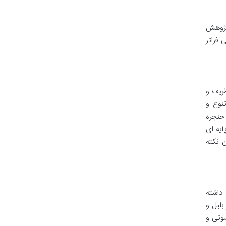
 پژوهش
 فراتر
ظریف و
تنوع و
 حنجره
ایه ای
ن نکته
 داشته
لبل و
صوتی و