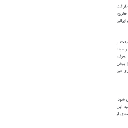
 ظرافت
 هنری،
ایرانی
بیعت و
ر سینه
ل صرف،
را پیش
اری می
ی شود.
یم این
ادی از