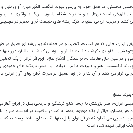
ر محسن محسنی، در عمق خود، به بررسی پیوند شگفت انگیز میان آوای بلبل و
مینار تاریخی استاد نورعلی برومند در دانشگاه ایلینویز آمریکا، با واکاوی علمی و
یر می کشد و دریچه ای بی نظیر به درک ریشه های طبیعت گرای تحریر در موسیقی 
ی ایران، جایی که هر نت، هر تحریر، و هر جمله بندی، ریشه ای عمیق در ط
وهشی و کاربردی، کوشیده است تا راز و رمزهایی که شاید سالیان دراز تنها د
می و در عین حال هنرمندانه، بر همگان آشکار سازد. این اثر فراتر از یک تحلی
پیوند ناگسستنی هنر و طبیعت فرا می خواند. این سفر، دیدگاه های جدیدی 
نی قرار می دهد و آن ها را در فهم عمیق تر میراث گران بهای آواز ایرانی ی
 پیوند عمیق
یقی ایران»، سفر پژوهش به ریشه های فرهنگی و تاریخی بلبل در ایران آغاز م
اردستان، فراتر از یک موجود زنده، به نمادی پرقدرت در ادبیات، هنر و اقل
ه دنیایی می گذارد که در آن آوای بلبل، تنها یک صدای ساده نیست، بلکه نم
هنگ ایرانی تنیده شده است.