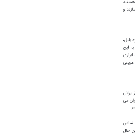
 هستند
ازند و
 بلبل،
به این
ابزاری
 طبیعی
ایرانی
ان می
ت.
و اساس
ین حال