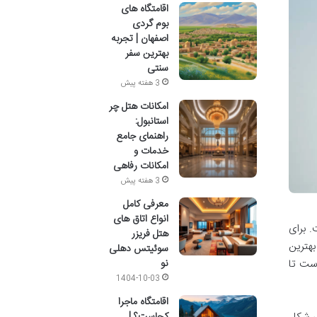
اقامتگاه های
بوم گردی
اصفهان | تجربه
بهترین سفر
سنتی
3 هفته پیش
امکانات هتل چر
استانبول:
راهنمای جامع
خدمات و
امکانات رفاهی
3 هفته پیش
معرفی کامل
انواع اتاق های
. برای
هتل فریزر
بهترین
سوئیتس دهلی
نو
است تا
1404-10-03
اقامتگاه ماجرا
کجاست؟ |