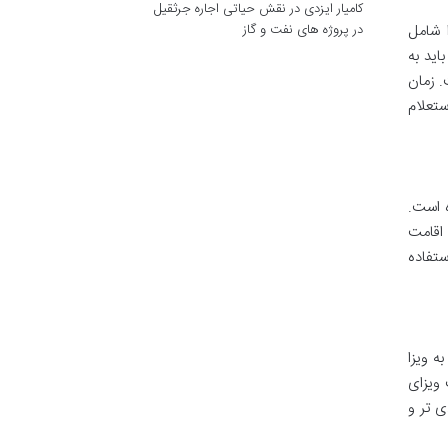
کامیار ایزدی
در
نقش حیاتی اجاره جرثقیل
در پروژه های نفت و گاز
 شامل
اید به
. زمان
 استعلام
له ایران فراهم شده است.
 اقامت
ستفاده
های ۵ تا ۵۰ نفری) بدون نیاز به ویزا
 بدون نیاز به دریافت ویزای
ی تر و