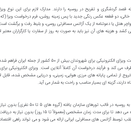
 قصد گردشگری و تفریح در روسیه را دارند. مدارک لازم برای این نوع ویزا
 خالی، دو قطعه عکس رنگی جدید با پس زمینه روشن، فرم درخواست ویزا (که ب
چر هتل یا دعوتنامه از یک آژانس مسافرتی روسی، و بلیط رفت و برگشت است
بین ۷ تا ۱۵ روز کاری طول می کشد و هزینه های آن نیز باید به صورت به روز از سفارت یا کارگزاران معتبر
از تاریخ ۱ آگوست ۲۰۲۳ (۱۰ مرداد ۱۴۰۲)، امکان دریافت ویزای الکترونیکی برای شهروندان بیش از ۵۰ کشور از جم
طرف می کند و فرآیند درخواست آن کاملاً آنلاین است. ویزای الکترونیکی برای
ورود و خروج از تمامی پایانه های مرزی هوایی، زمینی، و دریایی مشخص شده، قابل ا
ه دارند، گزینه ای بسیار مناسب و راحت به شمار می آید.
بر اساس توافقات دوجانبه، سفر گروهی برای ایرانیان به روسیه در قالب تورهای سازمان یافته (گروه 
امکان پذیر شده است. این پروتکل به مسافران اجازه می دهد تا برای مدت زمان مشخصی (معمولاً تا ۱۵ روز)
اغلب توسط آژانس های مسافرتی ایرانی ارائه می شود و می تواند راهی اقتصاد