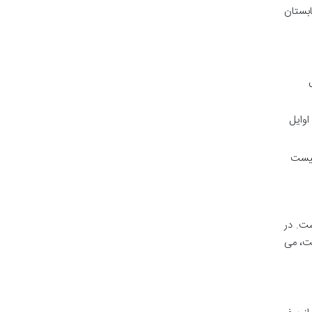
ابستان
اوایل
 پیست
ست. در
ست، می