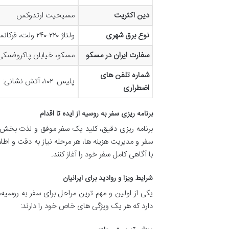
دین اکثریت
مسیحیت ارتدوکس
نوع برق شهری
ولتاژ ۲۲۰-۲۴۰ ولت، فرکانس ۵۰ هرتز، دوشاخه نوع C, E, F. بهتر است آداپتور مناسب به همراه داشته باشید.
سفارت ایران در مسکو
مسکو، خیابان پاکروفسکی، شماره ۷. شماره تماس: ۹۱۷۲۴۴۲ – ۹۱۷۰۰۳۹ – ۲۸۲
شماره تلفن های
پلیس: ۱۰۲، آتش نشانی: ۱۰۱، آمبولانس: ۱۰۳ (شماره اضطراری واحد: ۱۱۲)
اضطراری
برنامه ریزی سفر به روسیه از ایده تا اقدام
برنامه ریزی دقیق، کلید یک سفر موفق و لذت بخش است
سفر و مدیریت هزینه ها، هر مرحله نیاز به دقت و اط
با آگاهی کامل سفر خود را آغاز کنند.
شرایط ویزا و روادید برای ایرانیان
یکی از اولین و مهم ترین مراحل برای سفر به روسیه،
دارد که هر یک ویژگی های خاص خود را دارند: