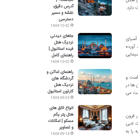
زی شکل
آدرس دقیق،
 دارد.
نقشه و مسیر
دسترسی
1404-10-02
جاهای دیدنی
در آسیای
نزدیک هتل
پدید آورده
فیده استانبول |
یمایی
راهنمای کامل
1404-10-02
راهنمای اماکن و
 میزبان بیش از ۷۷ درصد جمعیت است و
گردشگاه های
نزدیک هتل
 ها در
کارتون استانبول
لف روسیه صحبت می
1404-09-20
انواع اتاق های
هتل پتر یکم
ر قرون
مسکو | امکانات
ث ادبی
و تصاویر
را به
1404-09-14