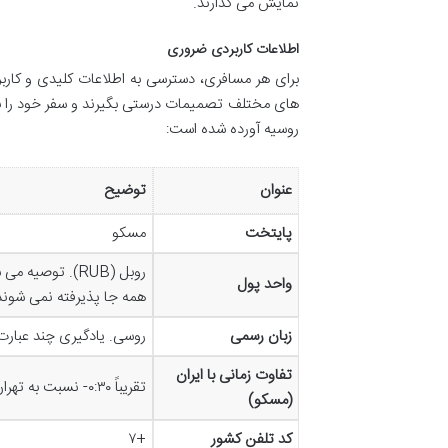
نمایش می گذارند.
اطلاعات کاربردی ضروری
برای هر مسافری، دسترسی به اطلاعات کلیدی و کار
های مختلف تصمیمات درستی بگیرند و سفر خود را با آ
روسیه آورده شده است:
عنوان
توضیح
پایتخت
مسکو
روبل (RUB). تو
واحد پول
همه جا پذیرفته نمی شوند
زبان رسمی
روسی. یادگیری چند عبارت 
تفاوت زمانی با ایران
تقریباً ۰:۳۰- نسبت به تهران (مسکو نیم ساعت از تهران عقب تر است)
(مسکو)
کد تلفن کشور
+۷