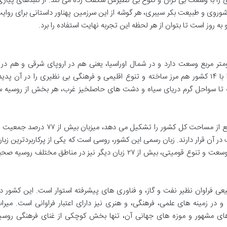
ی را با وسعت بی کران و تنوع بی نظیرش شگفت زده می کند. از گنبدهای پیا
روی و طبیعت بکر سیبری، هر گوشه از این سرزمین پهناور داستانی برای روایت
ه روز است تا بتوان از هر لحظه این تجربه نهایت استفاده را برد.
کشور دنیا، بیش از ۱۷ میلیون کیلومتر مربع وسعت دارد و در شمال اوراسیا، یعنی هم در اروپای شرقی و هم 
شمالی، قرار گرفته است. این گستره وسیع، روسیه را با ۱۴ کشور هم مرز ساخته و تنوع اقلیمی و فرهنگی بی نظیری را در آن 
ه تا سواحل گرم دریای سیاه و دشت های حاصلخیز غرب، هر بخش از روسیه س
بخش اروپایی روسیه که حدود ۴ میلیون کیلومتر مربع از مساحت کل کشور را تشکیل می دهد،
 آن قرار دارند. زبان رسمی این کشور، روسی است که یکی از پرکاربردترین زبان
منطقه اوراسیا به شمار می رود. با این حال، به دلیل وسعت و تنوع قومیتی، بیش از ۲۷ زبان دیگر نیز در مناطق مخت
بیعی فراوان نظیر نفت و گاز، و فناوری های پیشرفته استوار است. این کشور د
 در زمینه های علمی، فرهنگی، و هنری نیز دارای اعتبار فراوانی است. میرا
ای مشهور و موزه های جهانی آن، تنها بخش کوچکی از غنای فرهنگی روسیه 