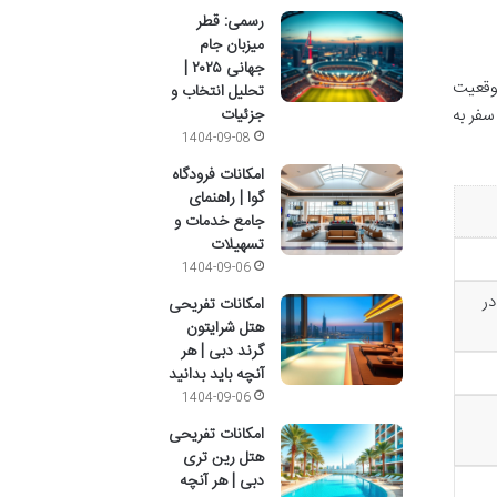
رسمی: قطر
میزبان جام
جهانی ۲۰۲۵ |
وقعیت
تحلیل انتخاب و
جزئیات
سفر به
1404-09-08
امکانات فرودگاه
گوا | راهنمای
جامع خدمات و
تسهیلات
1404-09-06
در
امکانات تفریحی
هتل شرایتون
گرند دبی | هر
آنچه باید بدانید
1404-09-06
امکانات تفریحی
هتل رین تری
دبی | هر آنچه