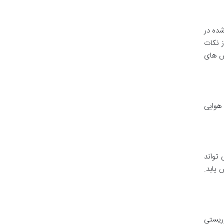
شده در
ز نکات
س های
 هوایی
 تواند
نتی گراد نیز افزایش یابد.
وریستی