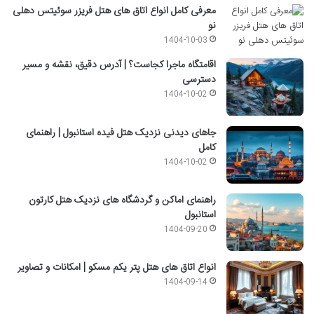
معرفی کامل انواع اتاق های هتل فریزر سوئیتس دهلی
نو
1404-10-03
اقامتگاه ماجرا کجاست؟ | آدرس دقیق، نقشه و مسیر
دسترسی
1404-10-02
جاهای دیدنی نزدیک هتل فیده استانبول | راهنمای
کامل
1404-10-02
راهنمای اماکن و گردشگاه های نزدیک هتل کارتون
استانبول
1404-09-20
انواع اتاق های هتل پتر یکم مسکو | امکانات و تصاویر
1404-09-14