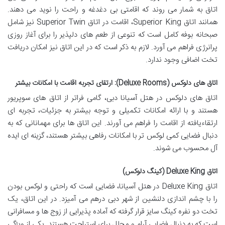
اتاق به شمار می روند که اقامتی بی دغدغه و راحت را نوید می دهند.
همانند اتاق Superior King، اقامت در اتاق Superior Twin نیز شامل
صبحانه بوفه کامل است که تنوعی از طعم های دلپذیر را برای آغاز روزی
پرانرژی فراهم می آورد. لازم به ذکر است که در این اتاق نیز امکان دریافت
تخت اضافی وجود ندارد.
اتاق های دلوکس (Deluxe Rooms): ارتقای تجربه اقامت با امکانات بیشتر
اتاق های دلوکس در هتل آسیانا دبی، گامی فراتر از اتاق های سوپریور
هستند و با ارائه امکانات تکمیلی و توجه بیشتر به جزئیات، تجربه ای
ارتقاءیافته از اقامت را فراهم می آورند. این اتاق ها برای مهمانانی که به
دنبال فضایی کمی لوکس تر با امکانات رفاهی بیشتر هستند، گزینه ای ایده
آل محسوب می شوند.
اتاق Deluxe King (کینگ دلوکس)
اتاق Deluxe King در هتل آسیانا، فضایی است که راحتی و لوکس بودن
را با چشم اندازی دلنشین از شهر دبی درهم می آمیزد. در این اتاق، یک
تخت دو نفره کینگ سایز قرار گرفته که آماده پذیرایی از زوج ها و مسافرانی
است که به دنبال فضایی آرام و مجلل برای استراحت هستند. یکی از ویژگی