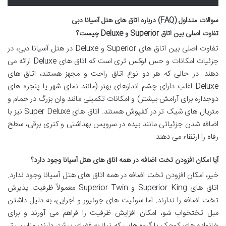
سوالات متداول (FAQ) درباره اتاق های هتل آسیانا دبی
تفاوت اصلی بین اتاق Superior و Deluxe چیست؟
تفاوت اصلی بین اتاق های Superior و Deluxe در هتل آسیانا دبی، در
جزئیات امکانات و حس لوکس تری است که اتاق های Deluxe ارائه می
دهند. در حالی که هر دو نوع اتاق راحت و مجهز هستند، اتاق های
Deluxe اغلب دارای چشم اندازهای بهتر (مانند نمای شهر یا پنجره های
دوجداره برای آرامش بیشتر) و امکانات تکمیلی مانند وان بزرگ در حمام و
متریال های شیک تر در کفپوش هستند. اتاق های Super Deluxe نیز با
اضافه شدن جزئیاتی مانند بیده در سرویس بهداشتی و کتری برقی، سطح
رفاه را ارتقاء می دهند.
آیا امکان افزودن تخت اضافه در همه اتاق های هتل آسیانا وجود دارد؟
خیر، امکان افزودن تخت اضافه در همه اتاق های هتل آسیانا وجود ندارد.
اتاق های Superior King و Superior Twin معمولاً ظرفیت پذیرش
تخت اضافه را ندارند. اما سوئیت های جونیور و اجرایی، به دلیل داشتن
مبل تختخواب شو، امکان افزایش ظرفیت را فراهم می آورند و برای
خانواده های کوچک یا گروه هایی که نیاز به فضای بیشتر دارند، مناسب تر